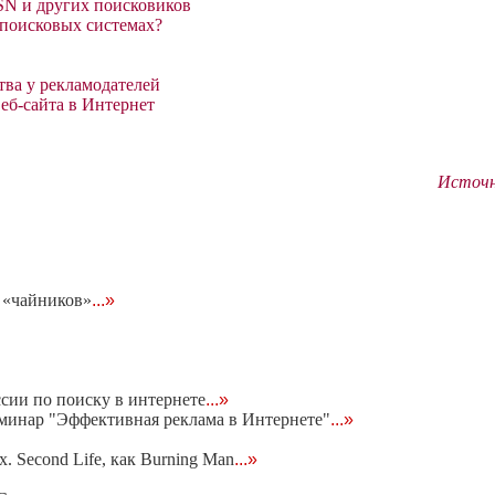
MSN и других поисковиков
 поисковых системах?
ва у рекламодателей
еб-сайта в Интернет
Источн
 «чайников»
...»
cии по поиску в интернете
...»
минар "Эффективная реклама в Интернете"
...»
 Second Life, как Burning Man
...»