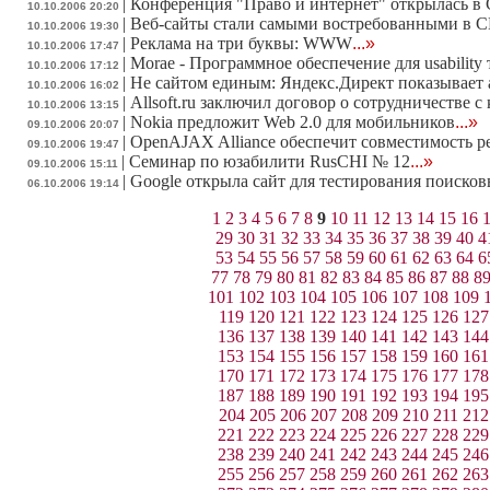
|
Конференция "Право и интернет" открылась в 
10.10.2006 20:20
|
Веб-сайты стали самыми востребованными в
10.10.2006 19:30
|
Реклама на три буквы: WWW
...»
10.10.2006 17:47
|
Morae - Программное обеспечение для usability
10.10.2006 17:12
|
Не сайтом единым: Яндекс.Директ показывает 
10.10.2006 16:02
|
Allsoft.ru заключил договор о сотрудничестве 
10.10.2006 13:15
|
Nokia предложит Web 2.0 для мобильников
...»
09.10.2006 20:07
|
OpenAJAX Alliance обеспечит совместимость 
09.10.2006 19:47
|
Семинар по юзабилити RusCHI № 12
...»
09.10.2006 15:11
|
Google открыла сайт для тестирования поиско
06.10.2006 19:14
1
2
3
4
5
6
7
8
9
10
11
12
13
14
15
16
29
30
31
32
33
34
35
36
37
38
39
40
4
53
54
55
56
57
58
59
60
61
62
63
64
6
77
78
79
80
81
82
83
84
85
86
87
88
8
101
102
103
104
105
106
107
108
109
119
120
121
122
123
124
125
126
127
136
137
138
139
140
141
142
143
144
153
154
155
156
157
158
159
160
161
170
171
172
173
174
175
176
177
178
187
188
189
190
191
192
193
194
195
204
205
206
207
208
209
210
211
212
221
222
223
224
225
226
227
228
229
238
239
240
241
242
243
244
245
246
255
256
257
258
259
260
261
262
263