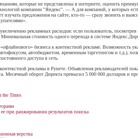
паниям, которые не представлены в интернете, оценить преиму
хнологий компании "Яндекс". — А для компаний, у которых ест
т изучать предложения на сайте, кто-то — сразу звонить и выяс
купателями».
увеличению рекламных расходов: если пользователь, посмотрев 
. Минимальная стоимость одного перехода в системе Яндекс.Дире
«офлайнового» бизнеса к контекстной рекламе. Возможность ук
втофокусом, автобюджетом, временным таргетингом и т.д.), по
остоянного доступа в сеть.
контекстной рекламы в Рунете. Объявления рекламодателей пок
кса. Месячный оборот Директа превысил 5 000 000 долларов и пр
h the Times
кторами
 ее при ранжировании результатов поиска
ионная верстка