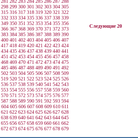
281
282
283
284
285
286
287
288
298
299
300
301
302
303
304
305
315
316
317
318
319
320
321
322
332
333
334
335
336
337
338
339
349
350
351
352
353
354
355
356
Следующие 20
366
367
368
369
370
371
372
373
383
384
385
386
387
388
389
390
400
401
402
403
404
405
406
407
417
418
419
420
421
422
423
424
434
435
436
437
438
439
440
441
451
452
453
454
455
456
457
458
468
469
470
471
472
473
474
475
485
486
487
488
489
490
491
492
502
503
504
505
506
507
508
509
519
520
521
522
523
524
525
526
536
537
538
539
540
541
542
543
553
554
555
556
557
558
559
560
570
571
572
573
574
575
576
577
587
588
589
590
591
592
593
594
604
605
606
607
608
609
610
611
621
622
623
624
625
626
627
628
638
639
640
641
642
643
644
645
655
656
657
658
659
660
661
662
672
673
674
675
676
677
678
679