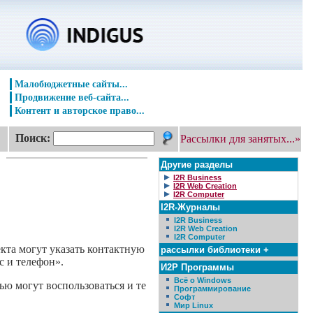
Малобюджетные сайты...
Продвижение веб-сайта...
Контент и авторское право...
Поиск:
Рассылки для занятых...»
Другие разделы
I2R Business
I2R Web Creation
I2R Computer
I2R-Журналы
I2R Business
I2R Web Creation
I2R Computer
екта могут указать контактную
рассылки библиотеки +
с и телефон».
И2Р Программы
Всё о Windows
ью могут воспользоваться и те
Программирование
Софт
Мир Linux