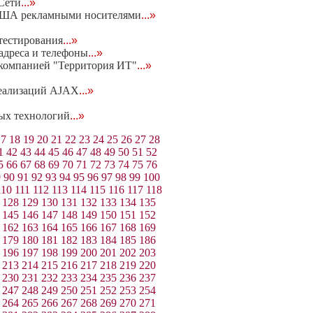
Сети
...»
 США рекламными носителями
...»
 тестирования
...»
адреса и телефоны
...»
с компанией "Территория ИТ"
...»
реализаций AJAX
...»
вых технологий
...»
17
18
19
20
21
22
23
24
25
26
27
28
1
42
43
44
45
46
47
48
49
50
51
52
5
66
67
68
69
70
71
72
73
74
75
76
9
90
91
92
93
94
95
96
97
98
99
100
110
111
112
113
114
115
116
117
118
128
129
130
131
132
133
134
135
145
146
147
148
149
150
151
152
162
163
164
165
166
167
168
169
179
180
181
182
183
184
185
186
196
197
198
199
200
201
202
203
213
214
215
216
217
218
219
220
230
231
232
233
234
235
236
237
247
248
249
250
251
252
253
254
264
265
266
267
268
269
270
271