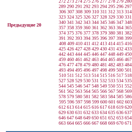
272
273
274
275
276
277
278
279
280
289
290
291
292
293
294
295
296
297
306
307
308
309
310
311
312
313
314
323
324
325
326
327
328
329
330
331
340
341
342
343
344
345
346
347
348
Предыдущие 20
357
358
359
360
361
362
363
364
365
374
375
376
377
378
379
380
381
382
391
392
393
394
395
396
397
398
399
408
409
410
411
412
413
414
415
416
425
426
427
428
429
430
431
432
433
442
443
444
445
446
447
448
449
450
459
460
461
462
463
464
465
466
467
476
477
478
479
480
481
482
483
484
493
494
495
496
497
498
499
500
501
510
511
512
513
514
515
516
517
518
527
528
529
530
531
532
533
534
535
544
545
546
547
548
549
550
551
552
561
562
563
564
565
566
567
568
569
578
579
580
581
582
583
584
585
586
595
596
597
598
599
600
601
602
603
612
613
614
615
616
617
618
619
620
629
630
631
632
633
634
635
636
637
646
647
648
649
650
651
652
653
654
663
664
665
666
667
668
669
670
671