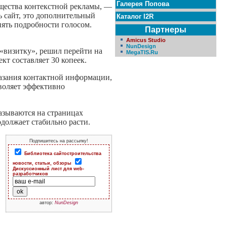
Галерея Попова
щества контекстной рекламы, —
ь сайт, это дополнительный
Каталог I2R
нять подробности голосом.
Партнеры
Amicus Studio
NunDesign
«визитку», решил перейти на
MegaTIS.Ru
кт составляет 30 копеек.
азания контактной информации,
зволяет эффективно
азываются на страницах
одолжает стабильно расти.
Подпишитесь на рассылку!
Библиотека сайтостроительства
новости, статьи, обзоры
Дискуссионный лист для web-
разработчиков
автор:
NunDesign