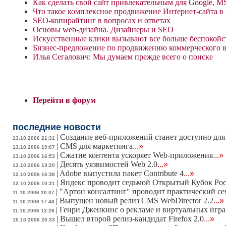
Как сделать свой сайт привлекательным для Google, 
Что такое комплексное продвижение Интернет-сайта в
SEO-копирайтинг в вопросах и ответах
Основы web-дизайна. Дизайнеры и SEO
Искусственные клики вызывают все больше беспокойст
Бизнес-предложение по продвижению коммерческого в
Илья Сегалович: Мы думаем прежде всего о поиске
Перейти в форум
последние новости
|
Создание веб-приложений станет доступно для
13.10.2006 21:31
|
CMS для маркетинга
...»
13.10.2006 19:07
|
Сжатие контента ускоряет Web-приложения
...»
13.10.2006 16:53
|
Десять уязвимостей Web 2.0
...»
13.10.2006 13:20
|
Adobe выпустила пакет Contribute 4
...»
12.10.2006 16:38
|
Яндекс проводит седьмой Открытый Кубок Рос
12.10.2006 10:31
|
"Артон консалтинг" проводит практический се
11.10.2006 20:07
|
Выпущен новый релиз CMS WebDirector 2.2
...»
11.10.2006 17:48
|
Генри Дженкинс о рекламе и виртуальных играх.
11.10.2006 13:26
|
Вышел второй релиз-кандидат Firefox 2.0
...»
10.10.2006 20:33