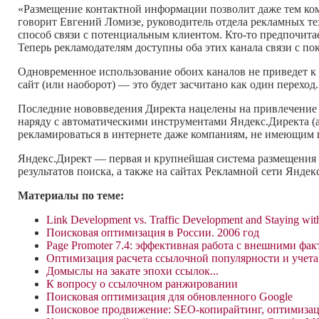
«Размещение контактной информации позволит даже тем ком
говорит Евгений Ломизе, руководитель отдела рекламных те
способ связи с потенциальным клиентом. Кто-то предпочитае
Теперь рекламодателям доступны оба этих канала связи с по
Одновременное использование обоих каналов не приведет к 
сайт (или наоборот) — это будет засчитано как один переход
Последние нововведения Директа нацелены на привлечение 
наряду с автоматическими инструментами Яндекс.Директа (а
рекламироваться в интернете даже компаниям, не имеющим п
Яндекс.Директ — первая и крупнейшая система размещения 
результатов поиска, а также на сайтах Рекламной сети Янде
Материалы по теме:
Link Development vs. Traffic Development and Staying wit
Поисковая оптимизация в России. 2006 год
Page Promoter 7.4: эффективная работа с внешними фа
Оптимизация расчета ссылочной популярности и учета
Домыслы на закате эпохи ссылок...
К вопросу о ссылочном ранжировании
Поисковая оптимизация для обновленного Google
Поисковое продвижение: SEO-копирайтинг, оптимизац