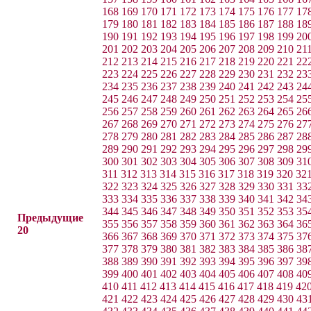
168
169
170
171
172
173
174
175
176
177
17
179
180
181
182
183
184
185
186
187
188
18
190
191
192
193
194
195
196
197
198
199
20
201
202
203
204
205
206
207
208
209
210
21
212
213
214
215
216
217
218
219
220
221
22
223
224
225
226
227
228
229
230
231
232
23
234
235
236
237
238
239
240
241
242
243
24
245
246
247
248
249
250
251
252
253
254
25
256
257
258
259
260
261
262
263
264
265
26
267
268
269
270
271
272
273
274
275
276
27
278
279
280
281
282
283
284
285
286
287
28
289
290
291
292
293
294
295
296
297
298
29
300
301
302
303
304
305
306
307
308
309
31
311
312
313
314
315
316
317
318
319
320
32
322
323
324
325
326
327
328
329
330
331
33
333
334
335
336
337
338
339
340
341
342
34
344
345
346
347
348
349
350
351
352
353
35
Предыдущие
355
356
357
358
359
360
361
362
363
364
36
20
366
367
368
369
370
371
372
373
374
375
37
377
378
379
380
381
382
383
384
385
386
38
388
389
390
391
392
393
394
395
396
397
39
399
400
401
402
403
404
405
406
407
408
40
410
411
412
413
414
415
416
417
418
419
42
421
422
423
424
425
426
427
428
429
430
43