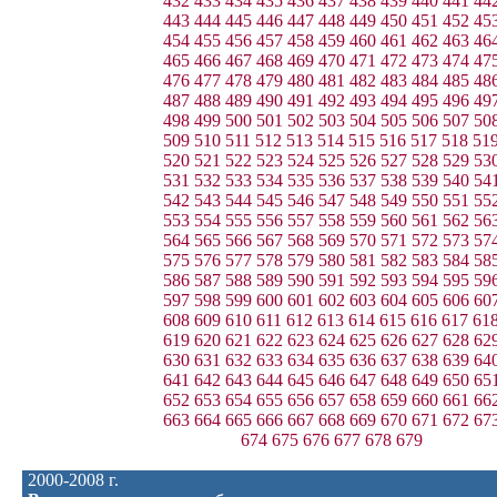
432
433
434
435
436
437
438
439
440
441
44
443
444
445
446
447
448
449
450
451
452
45
454
455
456
457
458
459
460
461
462
463
46
465
466
467
468
469
470
471
472
473
474
47
476
477
478
479
480
481
482
483
484
485
48
487
488
489
490
491
492
493
494
495
496
49
498
499
500
501
502
503
504
505
506
507
50
509
510
511
512
513
514
515
516
517
518
51
520
521
522
523
524
525
526
527
528
529
53
531
532
533
534
535
536
537
538
539
540
54
542
543
544
545
546
547
548
549
550
551
55
553
554
555
556
557
558
559
560
561
562
56
564
565
566
567
568
569
570
571
572
573
57
575
576
577
578
579
580
581
582
583
584
58
586
587
588
589
590
591
592
593
594
595
59
597
598
599
600
601
602
603
604
605
606
60
608
609
610
611
612
613
614
615
616
617
61
619
620
621
622
623
624
625
626
627
628
62
630
631
632
633
634
635
636
637
638
639
64
641
642
643
644
645
646
647
648
649
650
65
652
653
654
655
656
657
658
659
660
661
66
663
664
665
666
667
668
669
670
671
672
67
674
675
676
677
678
679
2000-2008 г.