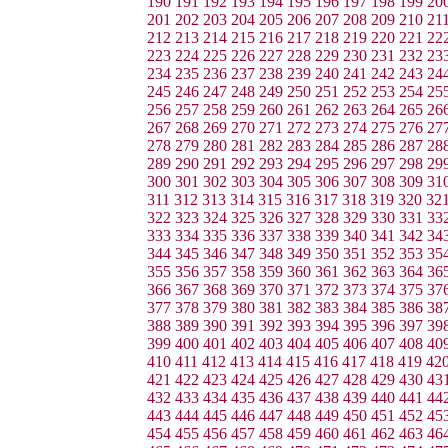
190
191
192
193
194
195
196
197
198
199
20
201
202
203
204
205
206
207
208
209
210
21
212
213
214
215
216
217
218
219
220
221
22
223
224
225
226
227
228
229
230
231
232
23
234
235
236
237
238
239
240
241
242
243
24
245
246
247
248
249
250
251
252
253
254
25
256
257
258
259
260
261
262
263
264
265
26
267
268
269
270
271
272
273
274
275
276
27
278
279
280
281
282
283
284
285
286
287
28
289
290
291
292
293
294
295
296
297
298
29
300
301
302
303
304
305
306
307
308
309
31
311
312
313
314
315
316
317
318
319
320
32
322
323
324
325
326
327
328
329
330
331
33
333
334
335
336
337
338
339
340
341
342
34
344
345
346
347
348
349
350
351
352
353
35
355
356
357
358
359
360
361
362
363
364
36
366
367
368
369
370
371
372
373
374
375
37
377
378
379
380
381
382
383
384
385
386
38
388
389
390
391
392
393
394
395
396
397
39
399
400
401
402
403
404
405
406
407
408
40
410
411
412
413
414
415
416
417
418
419
42
421
422
423
424
425
426
427
428
429
430
43
432
433
434
435
436
437
438
439
440
441
44
443
444
445
446
447
448
449
450
451
452
45
454
455
456
457
458
459
460
461
462
463
46