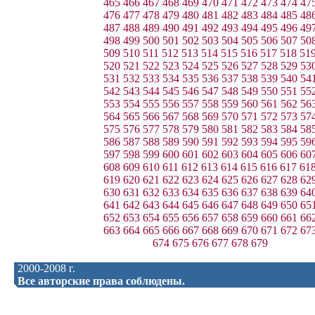
465
466
467
468
469
470
471
472
473
474
47
476
477
478
479
480
481
482
483
484
485
48
487
488
489
490
491
492
493
494
495
496
49
498
499
500
501
502
503
504
505
506
507
50
509
510
511
512
513
514
515
516
517
518
51
520
521
522
523
524
525
526
527
528
529
53
531
532
533
534
535
536
537
538
539
540
54
542
543
544
545
546
547
548
549
550
551
55
553
554
555
556
557
558
559
560
561
562
56
564
565
566
567
568
569
570
571
572
573
57
575
576
577
578
579
580
581
582
583
584
58
586
587
588
589
590
591
592
593
594
595
59
597
598
599
600
601
602
603
604
605
606
60
608
609
610
611
612
613
614
615
616
617
61
619
620
621
622
623
624
625
626
627
628
62
630
631
632
633
634
635
636
637
638
639
64
641
642
643
644
645
646
647
648
649
650
65
652
653
654
655
656
657
658
659
660
661
66
663
664
665
666
667
668
669
670
671
672
67
674
675
676
677
678
679
2000-2008 г.
Все авторские права соблюдены.