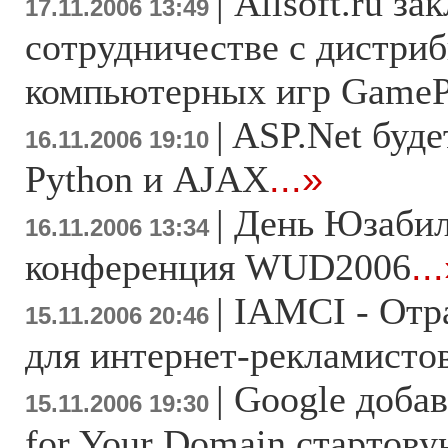
|
Allsoft.ru з
17.11.2006 13:49
сотрудничестве с дистри
компьютерных игр GamePi
|
ASP.Net буде
16.11.2006 19:10
Python и AJAX
...»
|
День Юзабил
16.11.2006 13:34
конференция WUD2006
..
|
IAMCI - Отр
15.11.2006 20:46
для интернет-рекламисто
|
Google добав
15.11.2006 19:30
for Your Domain стартов