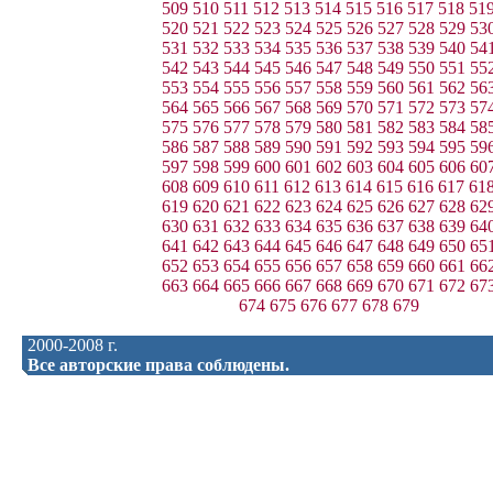
509
510
511
512
513
514
515
516
517
518
51
520
521
522
523
524
525
526
527
528
529
53
531
532
533
534
535
536
537
538
539
540
54
542
543
544
545
546
547
548
549
550
551
55
553
554
555
556
557
558
559
560
561
562
56
564
565
566
567
568
569
570
571
572
573
57
575
576
577
578
579
580
581
582
583
584
58
586
587
588
589
590
591
592
593
594
595
59
597
598
599
600
601
602
603
604
605
606
60
608
609
610
611
612
613
614
615
616
617
61
619
620
621
622
623
624
625
626
627
628
62
630
631
632
633
634
635
636
637
638
639
64
641
642
643
644
645
646
647
648
649
650
65
652
653
654
655
656
657
658
659
660
661
66
663
664
665
666
667
668
669
670
671
672
67
674
675
676
677
678
679
2000-2008 г.
Все авторские права соблюдены.