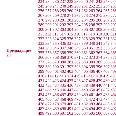
234
235
236
237
238
239
240
241
242
243
24
245
246
247
248
249
250
251
252
253
254
25
256
257
258
259
260
261
262
263
264
265
26
267
268
269
270
271
272
273
274
275
276
27
278
279
280
281
282
283
284
285
286
287
28
289
290
291
292
293
294
295
296
297
298
29
300
301
302
303
304
305
306
307
308
309
31
311
312
313
314
315
316
317
318
319
320
32
322
323
324
325
326
327
328
329
330
331
33
333
334
335
336
337
338
339
340
341
342
34
344
345
346
347
348
349
350
351
352
353
35
Предыдущие
355
356
357
358
359
360
361
362
363
364
36
20
366
367
368
369
370
371
372
373
374
375
37
377
378
379
380
381
382
383
384
385
386
38
388
389
390
391
392
393
394
395
396
397
39
399
400
401
402
403
404
405
406
407
408
40
410
411
412
413
414
415
416
417
418
419
42
421
422
423
424
425
426
427
428
429
430
43
432
433
434
435
436
437
438
439
440
441
44
443
444
445
446
447
448
449
450
451
452
45
454
455
456
457
458
459
460
461
462
463
46
465
466
467
468
469
470
471
472
473
474
47
476
477
478
479
480
481
482
483
484
485
48
487
488
489
490
491
492
493
494
495
496
49
498
499
500
501
502
503
504
505
506
507
50