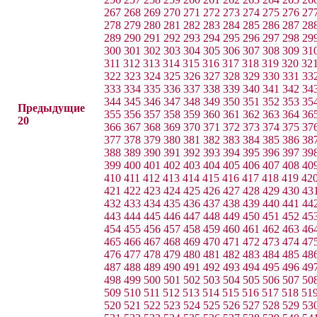
267
268
269
270
271
272
273
274
275
276
27
278
279
280
281
282
283
284
285
286
287
28
289
290
291
292
293
294
295
296
297
298
29
300
301
302
303
304
305
306
307
308
309
31
311
312
313
314
315
316
317
318
319
320
32
322
323
324
325
326
327
328
329
330
331
33
333
334
335
336
337
338
339
340
341
342
34
344
345
346
347
348
349
350
351
352
353
35
Предыдущие
355
356
357
358
359
360
361
362
363
364
36
20
366
367
368
369
370
371
372
373
374
375
37
377
378
379
380
381
382
383
384
385
386
38
388
389
390
391
392
393
394
395
396
397
39
399
400
401
402
403
404
405
406
407
408
40
410
411
412
413
414
415
416
417
418
419
42
421
422
423
424
425
426
427
428
429
430
43
432
433
434
435
436
437
438
439
440
441
44
443
444
445
446
447
448
449
450
451
452
45
454
455
456
457
458
459
460
461
462
463
46
465
466
467
468
469
470
471
472
473
474
47
476
477
478
479
480
481
482
483
484
485
48
487
488
489
490
491
492
493
494
495
496
49
498
499
500
501
502
503
504
505
506
507
50
509
510
511
512
513
514
515
516
517
518
51
520
521
522
523
524
525
526
527
528
529
53