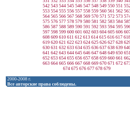
531
532
533
534
535
536
537
538
539
540
54
542
543
544
545
546
547
548
549
550
551
55
553
554
555
556
557
558
559
560
561
562
56
564
565
566
567
568
569
570
571
572
573
57
575
576
577
578
579
580
581
582
583
584
58
586
587
588
589
590
591
592
593
594
595
59
597
598
599
600
601
602
603
604
605
606
60
608
609
610
611
612
613
614
615
616
617
61
619
620
621
622
623
624
625
626
627
628
62
630
631
632
633
634
635
636
637
638
639
64
641
642
643
644
645
646
647
648
649
650
65
652
653
654
655
656
657
658
659
660
661
66
663
664
665
666
667
668
669
670
671
672
67
674
675
676
677
678
679
2000-2008 г.
Все авторские права соблюдены.