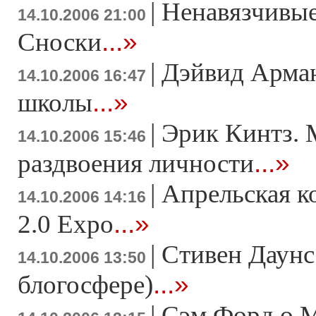
|
Ненавязчивы
14.10.2006 21:00
...»
Сноски
|
Дэйвид Арман
14.10.2006 16:47
...»
школы
|
Эрик Кинтз. 
14.10.2006 15:46
...»
раздвоения личности
|
Апрельская 
14.10.2006 14:16
...»
2.0 Expo
|
Стивен Даунс
14.10.2006 13:50
...»
блогосфере)
|
Сэм Форд о M