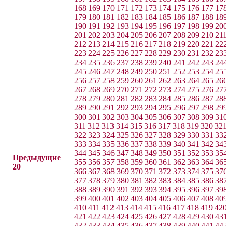
168
169
170
171
172
173
174
175
176
177
17
179
180
181
182
183
184
185
186
187
188
18
190
191
192
193
194
195
196
197
198
199
20
201
202
203
204
205
206
207
208
209
210
21
212
213
214
215
216
217
218
219
220
221
22
223
224
225
226
227
228
229
230
231
232
23
234
235
236
237
238
239
240
241
242
243
24
245
246
247
248
249
250
251
252
253
254
25
256
257
258
259
260
261
262
263
264
265
26
267
268
269
270
271
272
273
274
275
276
27
278
279
280
281
282
283
284
285
286
287
28
289
290
291
292
293
294
295
296
297
298
29
300
301
302
303
304
305
306
307
308
309
31
311
312
313
314
315
316
317
318
319
320
32
322
323
324
325
326
327
328
329
330
331
33
333
334
335
336
337
338
339
340
341
342
34
344
345
346
347
348
349
350
351
352
353
35
Предыдущие
355
356
357
358
359
360
361
362
363
364
36
20
366
367
368
369
370
371
372
373
374
375
37
377
378
379
380
381
382
383
384
385
386
38
388
389
390
391
392
393
394
395
396
397
39
399
400
401
402
403
404
405
406
407
408
40
410
411
412
413
414
415
416
417
418
419
42
421
422
423
424
425
426
427
428
429
430
43
432
433
434
435
436
437
438
439
440
441
44