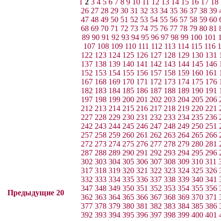
1
2
3
4
5
6
7
8
9
10
11
12
13
14
15
16
17
18
26
27
28
29
30
31
32
33
34
35
36
37
38
39
47
48
49
50
51
52
53
54
55
56
57
58
59
60
68
69
70
71
72
73
74
75
76
77
78
79
80
81
89
90
91
92
93
94
95
96
97
98
99
100
101
107
108
109
110
111
112
113
114
115
116
122
123
124
125
126
127
128
129
130
131
137
138
139
140
141
142
143
144
145
146
152
153
154
155
156
157
158
159
160
161
167
168
169
170
171
172
173
174
175
176
182
183
184
185
186
187
188
189
190
191
197
198
199
200
201
202
203
204
205
206
212
213
214
215
216
217
218
219
220
221
227
228
229
230
231
232
233
234
235
236
242
243
244
245
246
247
248
249
250
251
257
258
259
260
261
262
263
264
265
266
272
273
274
275
276
277
278
279
280
281
287
288
289
290
291
292
293
294
295
296
302
303
304
305
306
307
308
309
310
311
317
318
319
320
321
322
323
324
325
326
332
333
334
335
336
337
338
339
340
341
347
348
349
350
351
352
353
354
355
356
Предыдущие 20
362
363
364
365
366
367
368
369
370
371
377
378
379
380
381
382
383
384
385
386
392
393
394
395
396
397
398
399
400
401