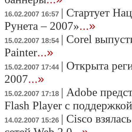
|
Стартует На
16.02.2007 16:57
Рунета – 2007»
...»
|
Corel выпус
15.02.2007 18:54
Painter
...»
|
Открыта рег
15.02.2007 17:44
2007
...»
|
Adobe предс
15.02.2007 17:18
Flash Player c поддержко
|
Cisco взялас
14.02.2007 15:26
сетей Web 2.0
...»