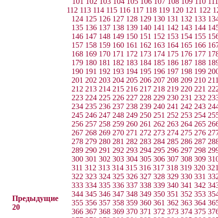
101
102
103
104
105
106
107
108
109
110
11
112
113
114
115
116
117
118
119
120
121
122
1
124
125
126
127
128
129
130
131
132
133
13
135
136
137
138
139
140
141
142
143
144
14
146
147
148
149
150
151
152
153
154
155
15
157
158
159
160
161
162
163
164
165
166
16
168
169
170
171
172
173
174
175
176
177
17
179
180
181
182
183
184
185
186
187
188
18
190
191
192
193
194
195
196
197
198
199
20
201
202
203
204
205
206
207
208
209
210
21
212
213
214
215
216
217
218
219
220
221
22
223
224
225
226
227
228
229
230
231
232
23
234
235
236
237
238
239
240
241
242
243
24
245
246
247
248
249
250
251
252
253
254
25
256
257
258
259
260
261
262
263
264
265
26
267
268
269
270
271
272
273
274
275
276
27
278
279
280
281
282
283
284
285
286
287
28
289
290
291
292
293
294
295
296
297
298
29
300
301
302
303
304
305
306
307
308
309
31
311
312
313
314
315
316
317
318
319
320
32
322
323
324
325
326
327
328
329
330
331
33
333
334
335
336
337
338
339
340
341
342
34
344
345
346
347
348
349
350
351
352
353
35
Предыдущие
355
356
357
358
359
360
361
362
363
364
36
20
366
367
368
369
370
371
372
373
374
375
37