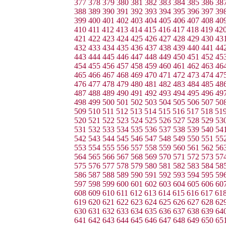
377
378
379
380
381
382
383
384
385
386
38
388
389
390
391
392
393
394
395
396
397
39
399
400
401
402
403
404
405
406
407
408
40
410
411
412
413
414
415
416
417
418
419
42
421
422
423
424
425
426
427
428
429
430
43
432
433
434
435
436
437
438
439
440
441
44
443
444
445
446
447
448
449
450
451
452
45
454
455
456
457
458
459
460
461
462
463
46
465
466
467
468
469
470
471
472
473
474
47
476
477
478
479
480
481
482
483
484
485
48
487
488
489
490
491
492
493
494
495
496
49
498
499
500
501
502
503
504
505
506
507
50
509
510
511
512
513
514
515
516
517
518
51
520
521
522
523
524
525
526
527
528
529
53
531
532
533
534
535
536
537
538
539
540
54
542
543
544
545
546
547
548
549
550
551
55
553
554
555
556
557
558
559
560
561
562
56
564
565
566
567
568
569
570
571
572
573
57
575
576
577
578
579
580
581
582
583
584
58
586
587
588
589
590
591
592
593
594
595
59
597
598
599
600
601
602
603
604
605
606
60
608
609
610
611
612
613
614
615
616
617
61
619
620
621
622
623
624
625
626
627
628
62
630
631
632
633
634
635
636
637
638
639
64
641
642
643
644
645
646
647
648
649
650
65