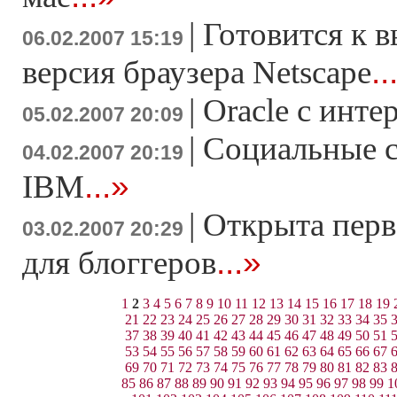
|
Готовится к в
06.02.2007 15:19
..
версия браузера Netscape
|
Oracle с инте
05.02.2007 20:09
|
Социальные с
04.02.2007 20:19
...»
IBM
|
Открыта перв
03.02.2007 20:29
...»
для блоггеров
1
2
3
4
5
6
7
8
9
10
11
12
13
14
15
16
17
18
19
21
22
23
24
25
26
27
28
29
30
31
32
33
34
35
37
38
39
40
41
42
43
44
45
46
47
48
49
50
51
53
54
55
56
57
58
59
60
61
62
63
64
65
66
67
69
70
71
72
73
74
75
76
77
78
79
80
81
82
83
85
86
87
88
89
90
91
92
93
94
95
96
97
98
99
1