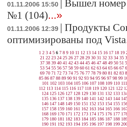
|
Вышел номер
01.11.2006 15:50
...»
№1 (104)
|
Продукты Cor
01.11.2006 12:39
оптимизированы под Vista
1
2
3
4
5
6
7
8
9
10
11
12
13
14
15
16
17
18
19
21
22
23
24
25
26
27
28
29
30
31
32
33
34
35
37
38
39
40
41
42
43
44
45
46
47
48
49
50
51
53
54
55
56
57
58
59
60
61
62
63
64
65
66
67
69
70
71
72
73
74
75
76
77
78
79
80
81
82
83
85
86
87
88
89
90
91
92
93
94
95
96
97
98
99
1
101
102
103
104
105
106
107
108
109
110
11
112
113
114
115
116
117
118
119
120
121
122
1
124
125
126
127
128
129
130
131
132
133
13
135
136
137
138
139
140
141
142
143
144
14
146
147
148
149
150
151
152
153
154
155
15
157
158
159
160
161
162
163
164
165
166
16
168
169
170
171
172
173
174
175
176
177
17
179
180
181
182
183
184
185
186
187
188
18
190
191
192
193
194
195
196
197
198
199
20