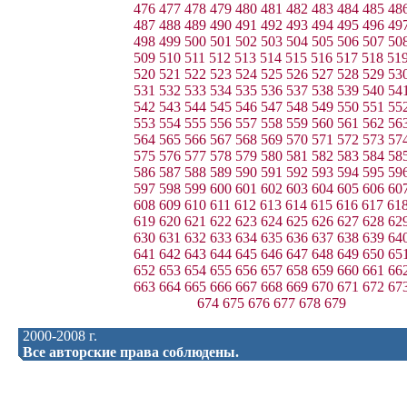
476
477
478
479
480
481
482
483
484
485
48
487
488
489
490
491
492
493
494
495
496
49
498
499
500
501
502
503
504
505
506
507
50
509
510
511
512
513
514
515
516
517
518
51
520
521
522
523
524
525
526
527
528
529
53
531
532
533
534
535
536
537
538
539
540
54
542
543
544
545
546
547
548
549
550
551
55
553
554
555
556
557
558
559
560
561
562
56
564
565
566
567
568
569
570
571
572
573
57
575
576
577
578
579
580
581
582
583
584
58
586
587
588
589
590
591
592
593
594
595
59
597
598
599
600
601
602
603
604
605
606
60
608
609
610
611
612
613
614
615
616
617
61
619
620
621
622
623
624
625
626
627
628
62
630
631
632
633
634
635
636
637
638
639
64
641
642
643
644
645
646
647
648
649
650
65
652
653
654
655
656
657
658
659
660
661
66
663
664
665
666
667
668
669
670
671
672
67
674
675
676
677
678
679
2000-2008 г.
Все авторские права соблюдены.