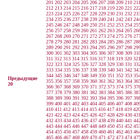
201
202
203
204
205
206
207
208
209
210
21
212
213
214
215
216
217
218
219
220
221
22
223
224
225
226
227
228
229
230
231
232
23
234
235
236
237
238
239
240
241
242
243
24
245
246
247
248
249
250
251
252
253
254
25
256
257
258
259
260
261
262
263
264
265
26
267
268
269
270
271
272
273
274
275
276
27
278
279
280
281
282
283
284
285
286
287
28
289
290
291
292
293
294
295
296
297
298
29
300
301
302
303
304
305
306
307
308
309
31
311
312
313
314
315
316
317
318
319
320
32
322
323
324
325
326
327
328
329
330
331
33
333
334
335
336
337
338
339
340
341
342
34
344
345
346
347
348
349
350
351
352
353
35
Предыдущие
355
356
357
358
359
360
361
362
363
364
36
20
366
367
368
369
370
371
372
373
374
375
37
377
378
379
380
381
382
383
384
385
386
38
388
389
390
391
392
393
394
395
396
397
39
399
400
401
402
403
404
405
406
407
408
40
410
411
412
413
414
415
416
417
418
419
42
421
422
423
424
425
426
427
428
429
430
43
432
433
434
435
436
437
438
439
440
441
44
443
444
445
446
447
448
449
450
451
452
45
454
455
456
457
458
459
460
461
462
463
46
465
466
467
468
469
470
471
472
473
474
47