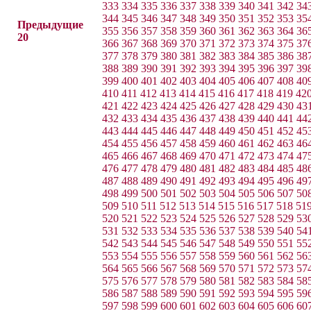
333
334
335
336
337
338
339
340
341
342
34
344
345
346
347
348
349
350
351
352
353
35
Предыдущие
355
356
357
358
359
360
361
362
363
364
36
20
366
367
368
369
370
371
372
373
374
375
37
377
378
379
380
381
382
383
384
385
386
38
388
389
390
391
392
393
394
395
396
397
39
399
400
401
402
403
404
405
406
407
408
40
410
411
412
413
414
415
416
417
418
419
42
421
422
423
424
425
426
427
428
429
430
43
432
433
434
435
436
437
438
439
440
441
44
443
444
445
446
447
448
449
450
451
452
45
454
455
456
457
458
459
460
461
462
463
46
465
466
467
468
469
470
471
472
473
474
47
476
477
478
479
480
481
482
483
484
485
48
487
488
489
490
491
492
493
494
495
496
49
498
499
500
501
502
503
504
505
506
507
50
509
510
511
512
513
514
515
516
517
518
51
520
521
522
523
524
525
526
527
528
529
53
531
532
533
534
535
536
537
538
539
540
54
542
543
544
545
546
547
548
549
550
551
55
553
554
555
556
557
558
559
560
561
562
56
564
565
566
567
568
569
570
571
572
573
57
575
576
577
578
579
580
581
582
583
584
58
586
587
588
589
590
591
592
593
594
595
59
597
598
599
600
601
602
603
604
605
606
60