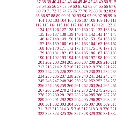
37
38
39
40
41
42
43
44
45
46
47
48
49
50
51
53
54
55
56
57
58
59
60
61
62
63
64
65
66
67
69
70
71
72
73
74
75
76
77
78
79
80
81
82
83
85
86
87
88
89
90
91
92
93
94
95
96
97
98
99
1
101
102
103
104
105
106
107
108
109
110
11
112
113
114
115
116
117
118
119
120
121
122
1
124
125
126
127
128
129
130
131
132
133
13
135
136
137
138
139
140
141
142
143
144
14
146
147
148
149
150
151
152
153
154
155
15
157
158
159
160
161
162
163
164
165
166
16
168
169
170
171
172
173
174
175
176
177
17
179
180
181
182
183
184
185
186
187
188
18
190
191
192
193
194
195
196
197
198
199
20
201
202
203
204
205
206
207
208
209
210
21
212
213
214
215
216
217
218
219
220
221
22
223
224
225
226
227
228
229
230
231
232
23
234
235
236
237
238
239
240
241
242
243
24
245
246
247
248
249
250
251
252
253
254
25
256
257
258
259
260
261
262
263
264
265
26
267
268
269
270
271
272
273
274
275
276
27
278
279
280
281
282
283
284
285
286
287
28
289
290
291
292
293
294
295
296
297
298
29
300
301
302
303
304
305
306
307
308
309
31
311
312
313
314
315
316
317
318
319
320
32
322
323
324
325
326
327
328
329
330
331
33