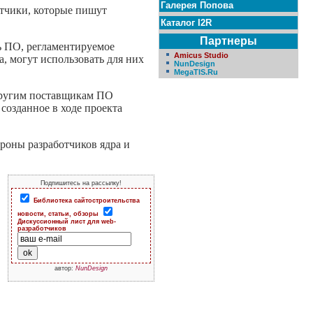
Галерея Попова
отчики, которые пишут
Каталог I2R
Партнеры
ть ПО, регламентируемое
Amicus Studio
, могут использовать для них
NunDesign
MegaTIS.Ru
 другим поставщикам ПО
созданное в ходе проекта
роны разработчиков ядра и
Подпишитесь на рассылку!
Библиотека сайтостроительства
новости, статьи, обзоры
Дискуссионный лист для web-
разработчиков
автор:
NunDesign