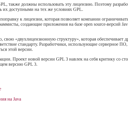
GPL, также должны использовать эту лицензию. Поэтому разраб
ть их доступными на тех же условиях GPL.
, поправку к лицензии, которая позволяет компании ограничива
аммисты, создающие приложения на базе open source-версий Java
ю, свою «двухлицензионную структуру», которая обеспечивает
тствие стандарту. Разработчики, использующие серверное ПО, 
ься этой версии.
ции. Проект новой версии GPL 3 навлек на себя критику со сто
ущем версию GPL 3.
е
ия на Java