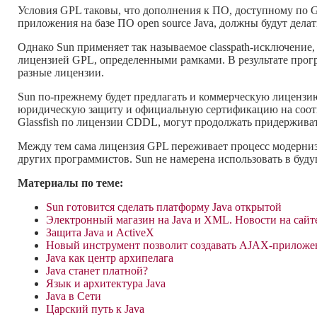
Условия GPL таковы, что дополнения к ПО, доступному по 
приложения на базе ПО open source Java, должны будут дела
Однако Sun применяет так называемое classpath-исключение
лицензией GPL, определенными рамками. В результате прогр
разные лицензии.
Sun по-прежнему будет предлагать и коммерческую лицензи
юридическую защиту и официальную сертификацию на соотве
Glassfish по лицензии CDDL, могут продолжать придерживат
Между тем сама лицензия GPL переживает процесс модерниза
других программистов. Sun не намерена использовать в буд
Материалы по теме:
Sun готовится сделать платформу Java открытой
Электронный магазин на Java и XML. Новости на сайт
Защита Java и ActiveX
Новый инструмент позволит создавать AJAX-приложен
Java как центр архипелага
Java станет платной?
Язык и архитектура Java
Java в Сети
Царский путь к Java