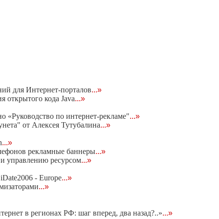
ний для Интернет-порталов
...»
я открытого кода Java
...»
о «Руководство по интернет-рекламе"
...»
нета" от Алексея Тутубалина
...»
h
...»
елефонов рекламные баннеры
...»
 и управлению ресурсом
...»
iDate2006 - Europe
...»
имизаторами
...»
рнет в регионах РФ: шаг вперед, два назад?..»
...»