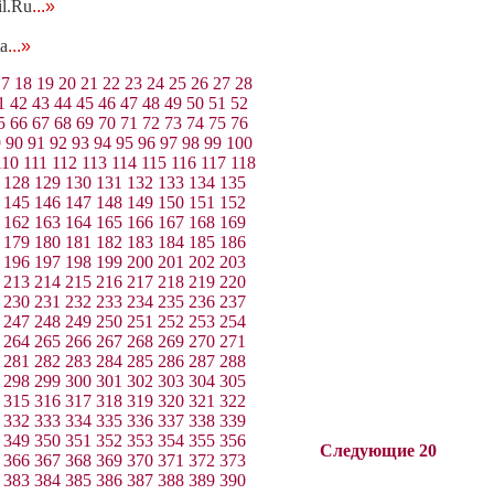
l.Ru
...»
a
...»
17
18
19
20
21
22
23
24
25
26
27
28
1
42
43
44
45
46
47
48
49
50
51
52
5
66
67
68
69
70
71
72
73
74
75
76
9
90
91
92
93
94
95
96
97
98
99
100
110
111
112
113
114
115
116
117
118
128
129
130
131
132
133
134
135
145
146
147
148
149
150
151
152
162
163
164
165
166
167
168
169
179
180
181
182
183
184
185
186
196
197
198
199
200
201
202
203
213
214
215
216
217
218
219
220
230
231
232
233
234
235
236
237
247
248
249
250
251
252
253
254
264
265
266
267
268
269
270
271
281
282
283
284
285
286
287
288
298
299
300
301
302
303
304
305
315
316
317
318
319
320
321
322
332
333
334
335
336
337
338
339
349
350
351
352
353
354
355
356
Следующие 20
366
367
368
369
370
371
372
373
383
384
385
386
387
388
389
390