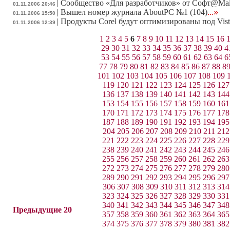
|
Сообщество «Для разработчиков» от Софт@Mai
01.11.2006 20:46
|
Вышел номер журнала AboutPC №1 (104)
...»
01.11.2006 15:50
|
Продукты Corel будут оптимизированы под Vist
01.11.2006 12:39
1
2
3
4
5
6
7
8
9
10
11
12
13
14
15
16
29
30
31
32
33
34
35
36
37
38
39
40
4
53
54
55
56
57
58
59
60
61
62
63
64
6
77
78
79
80
81
82
83
84
85
86
87
88
8
101
102
103
104
105
106
107
108
109
119
120
121
122
123
124
125
126
127
136
137
138
139
140
141
142
143
144
153
154
155
156
157
158
159
160
161
170
171
172
173
174
175
176
177
178
187
188
189
190
191
192
193
194
195
204
205
206
207
208
209
210
211
212
221
222
223
224
225
226
227
228
229
238
239
240
241
242
243
244
245
246
255
256
257
258
259
260
261
262
263
272
273
274
275
276
277
278
279
280
289
290
291
292
293
294
295
296
297
306
307
308
309
310
311
312
313
314
323
324
325
326
327
328
329
330
331
340
341
342
343
344
345
346
347
348
Предыдущие 20
357
358
359
360
361
362
363
364
365
374
375
376
377
378
379
380
381
382