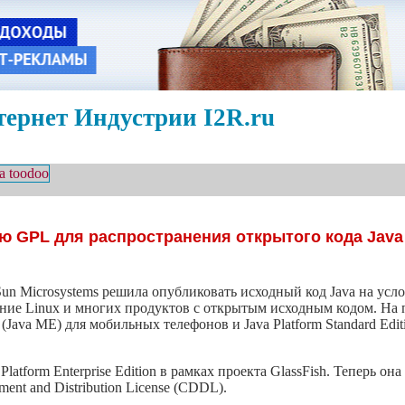
ернет Индустрии I2R.ru
ю GPL для распространения открытого кода Java
un Microsystems решила опубликовать исходный код Java на усло
анение Linux и многих продуктов с открытым исходным кодом. На
n (Java ME) для мобильных телефонов и Java Platform Standard Edit
latform Enterprise Edition в рамках проекта GlassFish. Теперь о
nt and Distribution License (CDDL).