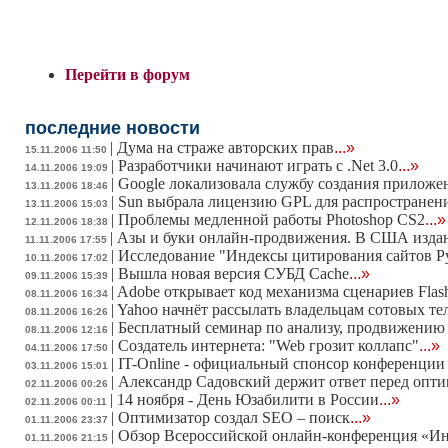
Перейти в форум
последние новости
|
Дума на страже авторских прав
...»
15.11.2006 11:50
|
Разработчики начинают играть с .Net 3.0
...»
14.11.2006 19:09
|
Google локализовала службу создания приложе
13.11.2006 18:46
|
Sun выбрала лицензию GPL для распространени
13.11.2006 15:03
|
Проблемы медленной работы Photoshop CS2
...»
12.11.2006 18:38
|
Азы и буки онлайн-продвижения. В США издан
11.11.2006 17:55
|
Исследование "Индексы цитирования сайтов Ру
10.11.2006 17:02
|
Вышла новая версия СУБД Cache
...»
09.11.2006 15:39
|
Adobe открывает код механизма сценариев Flas
08.11.2006 16:34
|
Yahoo начнёт рассылать владельцам сотовых т
08.11.2006 16:26
|
Бесплатный семинар по анализу, продвижению
08.11.2006 12:16
|
Создатель интернета: "Web грозит коллапс"
...»
04.11.2006 17:50
|
IT-Online - официальный спонсор конференции 
03.11.2006 15:01
|
Александр Садовский держит ответ перед опт
02.11.2006 00:26
|
14 ноября - День Юзабилити в России
...»
02.11.2006 00:11
|
Оптимизатор создал SEO – поиск
...»
01.11.2006 23:37
|
Обзор Всероссийской онлайн-конференция «Инте
01.11.2006 21:15