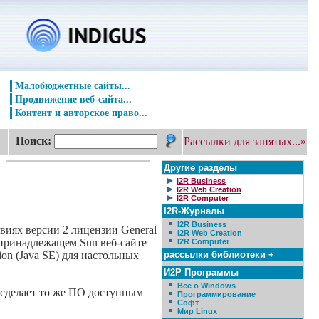
Малобюджетные сайты...
Продвижение веб-сайта...
Контент и авторское право...
Поиск:
Рассылки для занятых...»
Другие разделы
I2R Business
I2R Web Creation
I2R Computer
I2R-Журналы
I2R Business
виях версии 2 лицензии General
I2R Web Creation
 принадлежащем Sun веб-сайте
I2R Computer
рассылки библиотеки +
ion (Java SE) для настольных
И2Р Программы
Всё о Windows
на сделает то же ПО доступным
Программирование
Софт
Мир Linux