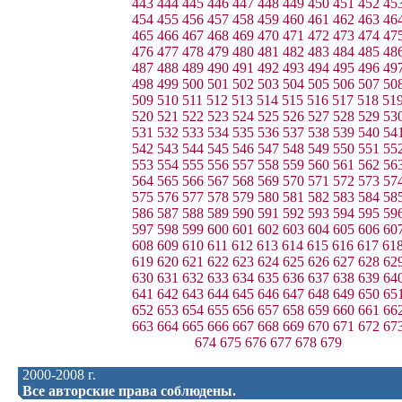
443
444
445
446
447
448
449
450
451
452
45
454
455
456
457
458
459
460
461
462
463
46
465
466
467
468
469
470
471
472
473
474
47
476
477
478
479
480
481
482
483
484
485
48
487
488
489
490
491
492
493
494
495
496
49
498
499
500
501
502
503
504
505
506
507
50
509
510
511
512
513
514
515
516
517
518
51
520
521
522
523
524
525
526
527
528
529
53
531
532
533
534
535
536
537
538
539
540
54
542
543
544
545
546
547
548
549
550
551
55
553
554
555
556
557
558
559
560
561
562
56
564
565
566
567
568
569
570
571
572
573
57
575
576
577
578
579
580
581
582
583
584
58
586
587
588
589
590
591
592
593
594
595
59
597
598
599
600
601
602
603
604
605
606
60
608
609
610
611
612
613
614
615
616
617
61
619
620
621
622
623
624
625
626
627
628
62
630
631
632
633
634
635
636
637
638
639
64
641
642
643
644
645
646
647
648
649
650
65
652
653
654
655
656
657
658
659
660
661
66
663
664
665
666
667
668
669
670
671
672
67
674
675
676
677
678
679
2000-2008 г.
Все авторские права соблюдены.