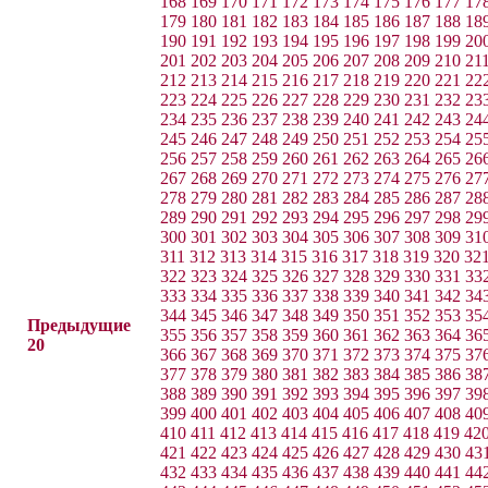
168
169
170
171
172
173
174
175
176
177
17
179
180
181
182
183
184
185
186
187
188
18
190
191
192
193
194
195
196
197
198
199
20
201
202
203
204
205
206
207
208
209
210
21
212
213
214
215
216
217
218
219
220
221
22
223
224
225
226
227
228
229
230
231
232
23
234
235
236
237
238
239
240
241
242
243
24
245
246
247
248
249
250
251
252
253
254
25
256
257
258
259
260
261
262
263
264
265
26
267
268
269
270
271
272
273
274
275
276
27
278
279
280
281
282
283
284
285
286
287
28
289
290
291
292
293
294
295
296
297
298
29
300
301
302
303
304
305
306
307
308
309
31
311
312
313
314
315
316
317
318
319
320
32
322
323
324
325
326
327
328
329
330
331
33
333
334
335
336
337
338
339
340
341
342
34
344
345
346
347
348
349
350
351
352
353
35
Предыдущие
355
356
357
358
359
360
361
362
363
364
36
20
366
367
368
369
370
371
372
373
374
375
37
377
378
379
380
381
382
383
384
385
386
38
388
389
390
391
392
393
394
395
396
397
39
399
400
401
402
403
404
405
406
407
408
40
410
411
412
413
414
415
416
417
418
419
42
421
422
423
424
425
426
427
428
429
430
43
432
433
434
435
436
437
438
439
440
441
44