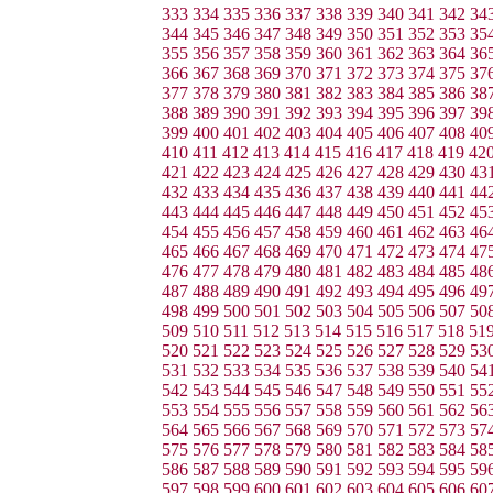
333
334
335
336
337
338
339
340
341
342
34
344
345
346
347
348
349
350
351
352
353
35
355
356
357
358
359
360
361
362
363
364
36
366
367
368
369
370
371
372
373
374
375
37
377
378
379
380
381
382
383
384
385
386
38
388
389
390
391
392
393
394
395
396
397
39
399
400
401
402
403
404
405
406
407
408
40
410
411
412
413
414
415
416
417
418
419
42
421
422
423
424
425
426
427
428
429
430
43
432
433
434
435
436
437
438
439
440
441
44
443
444
445
446
447
448
449
450
451
452
45
454
455
456
457
458
459
460
461
462
463
46
465
466
467
468
469
470
471
472
473
474
47
476
477
478
479
480
481
482
483
484
485
48
487
488
489
490
491
492
493
494
495
496
49
498
499
500
501
502
503
504
505
506
507
50
509
510
511
512
513
514
515
516
517
518
51
520
521
522
523
524
525
526
527
528
529
53
531
532
533
534
535
536
537
538
539
540
54
542
543
544
545
546
547
548
549
550
551
55
553
554
555
556
557
558
559
560
561
562
56
564
565
566
567
568
569
570
571
572
573
57
575
576
577
578
579
580
581
582
583
584
58
586
587
588
589
590
591
592
593
594
595
59
597
598
599
600
601
602
603
604
605
606
60