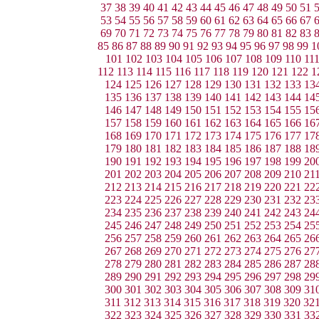
37
38
39
40
41
42
43
44
45
46
47
48
49
50
51
53
54
55
56
57
58
59
60
61
62
63
64
65
66
67
69
70
71
72
73
74
75
76
77
78
79
80
81
82
83
85
86
87
88
89
90
91
92
93
94
95
96
97
98
99
1
101
102
103
104
105
106
107
108
109
110
11
112
113
114
115
116
117
118
119
120
121
122
1
124
125
126
127
128
129
130
131
132
133
13
135
136
137
138
139
140
141
142
143
144
14
146
147
148
149
150
151
152
153
154
155
15
157
158
159
160
161
162
163
164
165
166
16
168
169
170
171
172
173
174
175
176
177
17
179
180
181
182
183
184
185
186
187
188
18
190
191
192
193
194
195
196
197
198
199
20
201
202
203
204
205
206
207
208
209
210
21
212
213
214
215
216
217
218
219
220
221
22
223
224
225
226
227
228
229
230
231
232
23
234
235
236
237
238
239
240
241
242
243
24
245
246
247
248
249
250
251
252
253
254
25
256
257
258
259
260
261
262
263
264
265
26
267
268
269
270
271
272
273
274
275
276
27
278
279
280
281
282
283
284
285
286
287
28
289
290
291
292
293
294
295
296
297
298
29
300
301
302
303
304
305
306
307
308
309
31
311
312
313
314
315
316
317
318
319
320
32
322
323
324
325
326
327
328
329
330
331
33