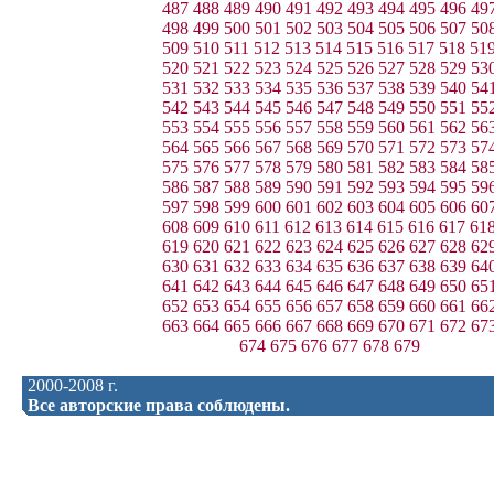
487
488
489
490
491
492
493
494
495
496
49
498
499
500
501
502
503
504
505
506
507
50
509
510
511
512
513
514
515
516
517
518
51
520
521
522
523
524
525
526
527
528
529
53
531
532
533
534
535
536
537
538
539
540
54
542
543
544
545
546
547
548
549
550
551
55
553
554
555
556
557
558
559
560
561
562
56
564
565
566
567
568
569
570
571
572
573
57
575
576
577
578
579
580
581
582
583
584
58
586
587
588
589
590
591
592
593
594
595
59
597
598
599
600
601
602
603
604
605
606
60
608
609
610
611
612
613
614
615
616
617
61
619
620
621
622
623
624
625
626
627
628
62
630
631
632
633
634
635
636
637
638
639
64
641
642
643
644
645
646
647
648
649
650
65
652
653
654
655
656
657
658
659
660
661
66
663
664
665
666
667
668
669
670
671
672
67
674
675
676
677
678
679
2000-2008 г.
Все авторские права соблюдены.