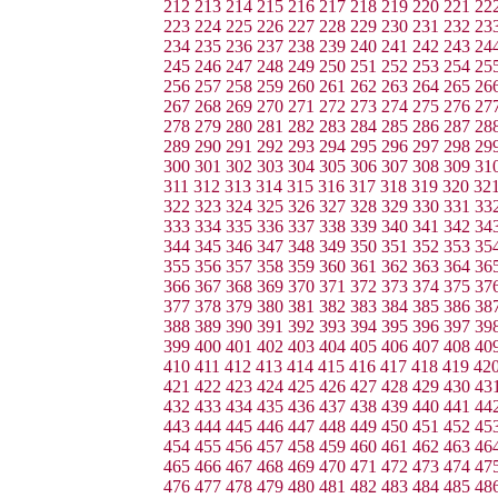
212
213
214
215
216
217
218
219
220
221
22
223
224
225
226
227
228
229
230
231
232
23
234
235
236
237
238
239
240
241
242
243
24
245
246
247
248
249
250
251
252
253
254
25
256
257
258
259
260
261
262
263
264
265
26
267
268
269
270
271
272
273
274
275
276
27
278
279
280
281
282
283
284
285
286
287
28
289
290
291
292
293
294
295
296
297
298
29
300
301
302
303
304
305
306
307
308
309
31
311
312
313
314
315
316
317
318
319
320
32
322
323
324
325
326
327
328
329
330
331
33
333
334
335
336
337
338
339
340
341
342
34
344
345
346
347
348
349
350
351
352
353
35
355
356
357
358
359
360
361
362
363
364
36
366
367
368
369
370
371
372
373
374
375
37
377
378
379
380
381
382
383
384
385
386
38
388
389
390
391
392
393
394
395
396
397
39
399
400
401
402
403
404
405
406
407
408
40
410
411
412
413
414
415
416
417
418
419
42
421
422
423
424
425
426
427
428
429
430
43
432
433
434
435
436
437
438
439
440
441
44
443
444
445
446
447
448
449
450
451
452
45
454
455
456
457
458
459
460
461
462
463
46
465
466
467
468
469
470
471
472
473
474
47
476
477
478
479
480
481
482
483
484
485
48