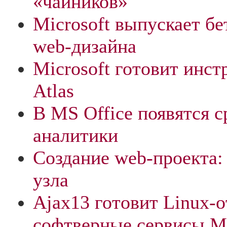
«чайников»
Microsoft выпускает б
web-дизайна
Microsoft готовит инс
Atlas
В MS Office появятся с
аналитики
Создание web-проекта:
узла
Ajax13 готовит Linux-о
софтверные сервисы Mi