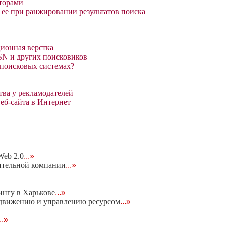
кторами
 ее при ранжировании результатов поиска
ионная верстка
MSN и других поисковиков
 поисковых системах?
ва у рекламодателей
еб-сайта в Интернет
eb 2.0
...»
ительной компании
...»
ингу в Харькове
...»
родвижению и управлению ресурсом
...»
...»