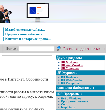
Малобюджетные сайты...
Продвижение веб-сайта...
Контент и авторское право...
Поиск:
Рассылки для занятых...»
Другие разделы
I2R Business
I2R Web Creation
I2R Computer
I2R-Журналы
I2R Business
ме в Интернет. Особенности
I2R Web Creation
I2R Computer
рассылки библиотеки +
енности работы в англоязычном
И2Р Программы
07 года по адресу: г. Харьков,
Всё о Windows
Программирование
Софт
Мир Linux
наре бесплатное, по факту