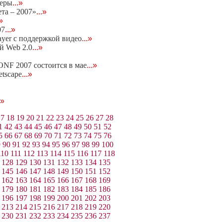
неры
...»
та – 2007»
...»
.»
07
...»
ayer c поддержкой видео
...»
ей Web 2.0
...»
NF 2007 состоится в мае
...»
etscape
...»
.»
17
18
19
20
21
22
23
24
25
26
27
28
1
42
43
44
45
46
47
48
49
50
51
52
5
66
67
68
69
70
71
72
73
74
75
76
9
90
91
92
93
94
95
96
97
98
99
100
110
111
112
113
114
115
116
117
118
128
129
130
131
132
133
134
135
145
146
147
148
149
150
151
152
162
163
164
165
166
167
168
169
179
180
181
182
183
184
185
186
196
197
198
199
200
201
202
203
213
214
215
216
217
218
219
220
230
231
232
233
234
235
236
237