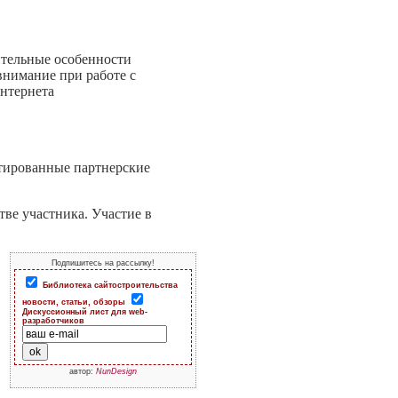
ительные особенности
внимание при работе с
нтернета
нтированные партнерские
тве участника. Участие в
Подпишитесь на рассылку!
Библиотека сайтостроительства
новости, статьи, обзоры
Дискуссионный лист для web-
разработчиков
автор:
NunDesign