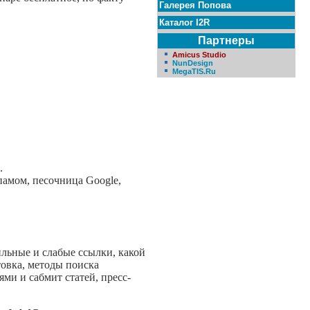
Галерея Попова
Каталог I2R
Партнеры
Amicus Studio
NunDesign
MegaTIS.Ru
.
памом, песочница Google,
ильные и слабые ссылки, какой
товка, методы поиска
ями и сабмит статей, пресс-