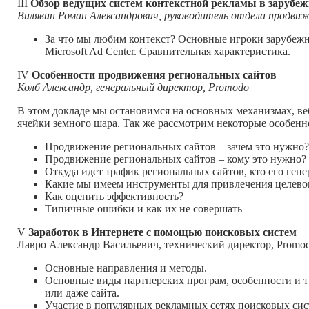
III
Обзор ведущих систем контекстной рекламы в зарубежно
Вилявин Роман Александрович, руководитель отдела продви
За что мы любим контекст? Основные игроки зарубежно
Microsoft Ad Center. Сравнительная характеристика.
IV
Особенности продвижения региональных сайтов
Колб Александр, генеральный директор, Promodo
В этом докладе мы остановимся на основных механизмах, ве
ячейки земного шара. Так же рассмотрим некоторые особен
Продвижение региональных сайтов – зачем это нужно?
Продвижение региональных сайтов – кому это нужно?
Откуда идет трафик региональных сайтов, кто его гене
Какие мы имеем инструменты для привлечения целево
Как оценить эффективность?
Типичные ошибки и как их не совершать
V
Заработок в Интернете с помощью поисковых систем
Лавро Александр Васильевич, технический директор, Promo
Основные направления и методы.
Основные виды партнерских програм, особенности и тр
или даже сайта.
Участие в популярных рекламных сетях поисковых систе