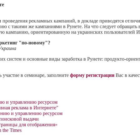
те
 проведения рекламных кампаний, в докладе приводятся отлич
ию с такими же кампаниями в Рунете. На что следует обращать 
ую кампанию, ориентированную на украинских пользователей И
ркетинг "по-новому"?
Украина
х систем и основные виды заработка в Рунете: продукто-орие
ь участие в семинаре, заполните
форму регистрации
Вас в качес
нию и управлению ресурсом
вная реклама в Интернете"
жению и управлению ресурсом
 поисковой выдачи
страницы для отображения»
h the Times