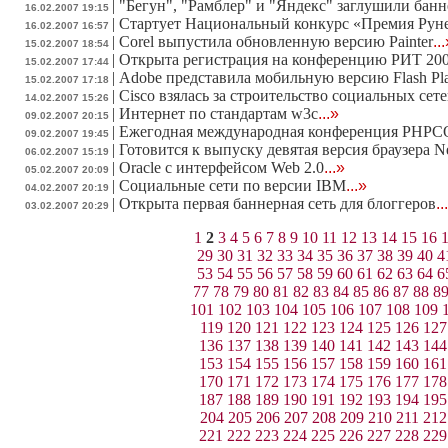
|
"Бегун", "Рамблер" и "Яндекс" заглушили бан
16.02.2007 19:15
|
Стартует Национальный конкурс «Премия Руне
16.02.2007 16:57
|
Corel выпустила обновленную версию Painter
..
15.02.2007 18:54
|
Открыта регистрация на конференцию РИТ 20
15.02.2007 17:44
|
Adobe представила мобильную версию Flash Pl
15.02.2007 17:18
|
Cisco взялась за строительство социальных сет
14.02.2007 15:26
|
Интернет по стандартам w3c
...»
09.02.2007 20:15
|
Ежегодная международная конференция PHPCO
09.02.2007 19:45
|
Готовится к выпуску девятая версия браузера N
06.02.2007 15:19
|
Oracle с интерфейсом Web 2.0
...»
05.02.2007 20:09
|
Социальные сети по версии IBM
...»
04.02.2007 20:19
|
Открыта первая баннерная сеть для блоггеров
..
03.02.2007 20:29
1
2
3
4
5
6
7
8
9
10
11
12
13
14
15
16
29
30
31
32
33
34
35
36
37
38
39
40
4
53
54
55
56
57
58
59
60
61
62
63
64
6
77
78
79
80
81
82
83
84
85
86
87
88
8
101
102
103
104
105
106
107
108
109
119
120
121
122
123
124
125
126
127
136
137
138
139
140
141
142
143
144
153
154
155
156
157
158
159
160
161
170
171
172
173
174
175
176
177
178
187
188
189
190
191
192
193
194
195
204
205
206
207
208
209
210
211
212
221
222
223
224
225
226
227
228
229