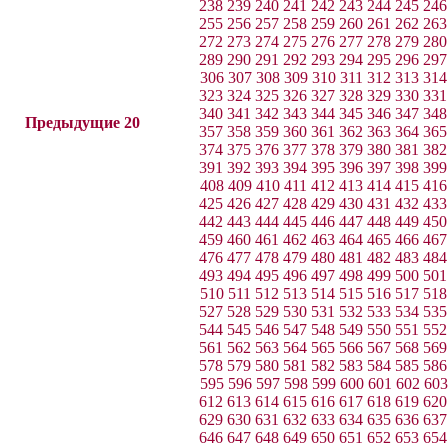
238
239
240
241
242
243
244
245
246
255
256
257
258
259
260
261
262
263
272
273
274
275
276
277
278
279
280
289
290
291
292
293
294
295
296
297
306
307
308
309
310
311
312
313
314
323
324
325
326
327
328
329
330
331
340
341
342
343
344
345
346
347
348
Предыдущие 20
357
358
359
360
361
362
363
364
365
374
375
376
377
378
379
380
381
382
391
392
393
394
395
396
397
398
399
408
409
410
411
412
413
414
415
416
425
426
427
428
429
430
431
432
433
442
443
444
445
446
447
448
449
450
459
460
461
462
463
464
465
466
467
476
477
478
479
480
481
482
483
484
493
494
495
496
497
498
499
500
501
510
511
512
513
514
515
516
517
518
527
528
529
530
531
532
533
534
535
544
545
546
547
548
549
550
551
552
561
562
563
564
565
566
567
568
569
578
579
580
581
582
583
584
585
586
595
596
597
598
599
600
601
602
603
612
613
614
615
616
617
618
619
620
629
630
631
632
633
634
635
636
637
646
647
648
649
650
651
652
653
654