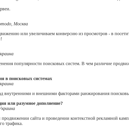
рвеи.
romodo, Москва
ижению или увеличиваем конверсию из просмотров - в посетите
!
Украина
нения популярности поисковых систем. В чем различие продвиж
ия в поисковых системах
Украина
над внутренними и внешними факторами ранжирования поисковы
ция или разумное дополнение?
Украина
ри продвижении сайта и проведении контекстной рекламной камп
го трафика.