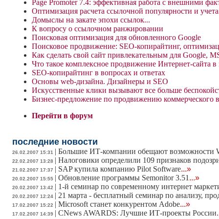
Page Promoter 7.4: эффективная работа с внешними фа
Оптимизация расчета ссылочной популярности и учета
Домыслы на закате эпохи ссылок...
К вопросу о ссылочном ранжировании
Поисковая оптимизация для обновленного Google
Поисковое продвижение: SEO-копирайтинг, оптимизац
Как сделать свой сайт привлекательным для Google, 
Что такое комплексное продвижение Интернет-сайта в
SEO-копирайтинг в вопросах и ответах
Основы web-дизайна. Дизайнеры и SEO
Искусственные клики вызывают все больше беспокойст
Бизнес-предложение по продвижению коммерческого в
Перейти в форум
последние новости
|
Большие ИТ-компании обещают возможности W
26.02.2007 15:31
|
Налоговики определили 109 признаков подозр
22.02.2007 13:28
|
SAP купила компанию Pilot Software
...»
21.02.2007 17:37
|
Обновление программы Semonitor 3.51
...»
20.02.2007 15:55
|
1-й семинар по современному интернет маркет
20.02.2007 13:42
|
21 марта - бесплатный семинар по анализу, п
20.02.2007 12:24
|
Microsoft станет конкурентом Adobe
...»
17.02.2007 15:22
|
CNews AWARDS: Лучшие ИТ-проекты России
17.02.2007 14:39