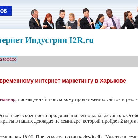
ернет Индустрии I2R.ru
овременному интернет маркетингу в Харькове
семинар
, посвященный поисковому продвижению сайтов и рекла
? Основные особенности продвижения региональных сайтов. Особ
крыты в наших докладах на семинаре, который пройдет 2 марта 20
семинара - 18.00. Предусмотрен один кофе-брейк. Участие в семи