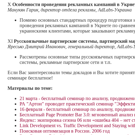
X
Особенности проведения рекламных кампаний в Укрне
Манукян Гарик, директор отдела рекламы, AdLabs-Украина
Помимо основных стандартных процедур подготовки и
проведения рекламных кампаний в Укрнете по сравнен
украинскими клиентами, которые заказывают рекламн
XI
Русскоязычные партнерские системы, партнерский ма
Яресько Дмитрий Иванович, генеральный директор, AdLabs-
Рассмотрены основные типы русскоязычных партнерски
системы, рекламные партнерские сети и т.п.
Если Вас заинтересовали темы докладов и Вы хотите принят
семинаре бесплатное!
Материалы по теме:
21 марта - бесплатный семинар по анализу, продвиже
РА "Артон" проводит практический семинар "Эффекти
16 февраля - бесплатный семинар по анализу, продви
Бесплатный Page Promoter Bar 3.0: мгновенный анализ
Яндекс: экипировка сезона 06 или «ошибка 404 – нет 
Link Development vs. Traffic Development and Staying wit
Поисковая оптимизация в России. 2006 год