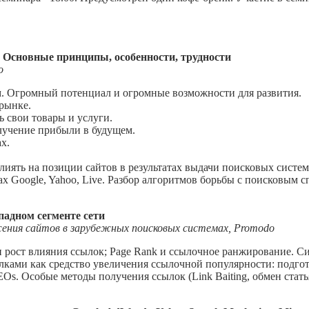
 Основные принципы, особенности, трудности
o
. Огромный потенциал и огромные возможности для развития.
рынке.
ь свои товары и услуги.
олучение прибыли в будущем.
х.
иять на позиции сайтов в результатах выдачи поисковых систем
 Google, Yahoo, Live. Разбор алгоритмов борьбы с поисковым с
адном сегменте сети
жения сайтов в зарубежных поисковых системах, Promodo
 рост влияния ссылок; Page Rank и ссылочное ранжирование. С
лками как средство увеличения ссылочной популярности: подго
EOs. Особые методы получения ссылок (Link Baiting, обмен стать