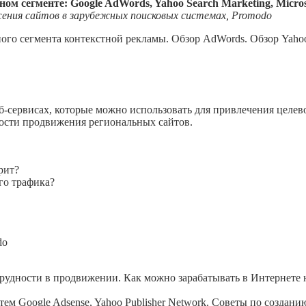
м сегменте: Google AdWords, Yahoo Search Marketing, Micros
жения сайтов в зарубежных поисковых системах, Promodo
го сегмента контекстной рекламы. Обзор AdWords. Обзор Yahoo 
б-сервисах, которые можно использовать для привлечения целе
ности продвижения региональных сайтов.
рит?
го трафика?
do
удности в продвижении. Как можно зарабатывать в Интернете не
м Google Adsense, Yahoo Publisher Network. Советы по созданию