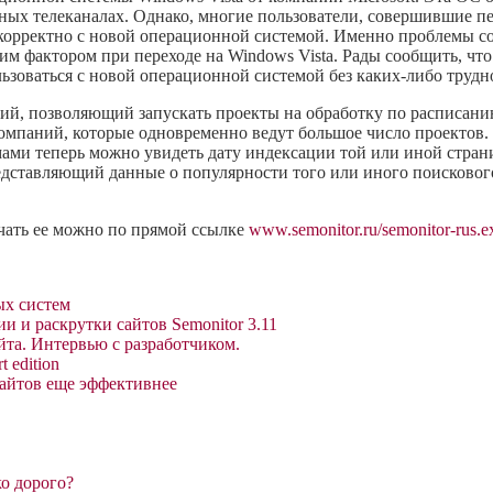
ных телеканалах. Однако, многие пользователи, совершившие пе
екорректно с новой операционной системой. Именно проблемы 
актором при переходе на Windows Vista. Рады сообщить, что с
ьзоваться с новой операционной системой без каких-либо трудн
ий, позволяющий запускать проекты на обработку по расписанию
 компаний, которые одновременно ведут большое число проектов.
мами теперь можно увидеть дату индексации той или иной стра
едставляющий данные о популярности того или иного поисковог
качать ее можно по прямой ссылке
www.semonitor.ru/semonitor-rus.e
ых систем
 и раскрутки сайтов Semonitor 3.11
йта. Интервью с разработчиком.
 edition
сайтов еще эффективнее
о дорого?