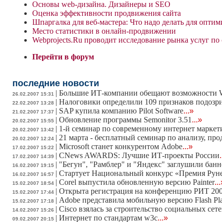
Основы web-дизайна. Дизайнеры и SEO
Оценка эффективности продвижения сайта
Шпаргалка для веб-мастера: Что надо делать для оптим
Место статистики в онлайн-продвижении
Webprojects.Ru проводит исследование рынка услуг по
Перейти в форум
последние новости
|
Большие ИТ-компании обещают возможности W
26.02.2007 15:31
|
Налоговики определили 109 признаков подозр
22.02.2007 13:28
|
SAP купила компанию Pilot Software
...»
21.02.2007 17:37
|
Обновление программы Semonitor 3.51
...»
20.02.2007 15:55
|
1-й семинар по современному интернет маркет
20.02.2007 13:42
|
21 марта - бесплатный семинар по анализу, п
20.02.2007 12:24
|
Microsoft станет конкурентом Adobe
...»
17.02.2007 15:22
|
CNews AWARDS: Лучшие ИТ-проекты России
17.02.2007 14:39
|
"Бегун", "Рамблер" и "Яндекс" заглушили бан
16.02.2007 19:15
|
Стартует Национальный конкурс «Премия Руне
16.02.2007 16:57
|
Corel выпустила обновленную версию Painter
..
15.02.2007 18:54
|
Открыта регистрация на конференцию РИТ 20
15.02.2007 17:44
|
Adobe представила мобильную версию Flash Pl
15.02.2007 17:18
|
Cisco взялась за строительство социальных сет
14.02.2007 15:26
|
Интернет по стандартам w3c
...»
09.02.2007 20:15