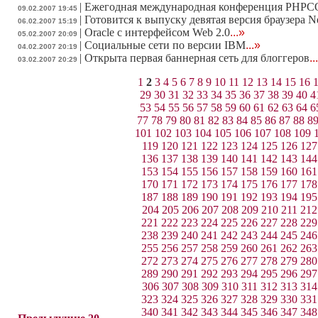
|
Ежегодная международная конференция PHPCO
09.02.2007 19:45
|
Готовится к выпуску девятая версия браузера N
06.02.2007 15:19
|
Oracle с интерфейсом Web 2.0
...»
05.02.2007 20:09
|
Социальные сети по версии IBM
...»
04.02.2007 20:19
|
Открыта первая баннерная сеть для блоггеров
..
03.02.2007 20:29
1
2
3
4
5
6
7
8
9
10
11
12
13
14
15
16
29
30
31
32
33
34
35
36
37
38
39
40
4
53
54
55
56
57
58
59
60
61
62
63
64
6
77
78
79
80
81
82
83
84
85
86
87
88
8
101
102
103
104
105
106
107
108
109
119
120
121
122
123
124
125
126
127
136
137
138
139
140
141
142
143
144
153
154
155
156
157
158
159
160
161
170
171
172
173
174
175
176
177
178
187
188
189
190
191
192
193
194
195
204
205
206
207
208
209
210
211
212
221
222
223
224
225
226
227
228
229
238
239
240
241
242
243
244
245
246
255
256
257
258
259
260
261
262
263
272
273
274
275
276
277
278
279
280
289
290
291
292
293
294
295
296
297
306
307
308
309
310
311
312
313
314
323
324
325
326
327
328
329
330
331
340
341
342
343
344
345
346
347
348