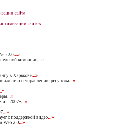
изации сайта
 оптимизации сайтов
eb 2.0
...»
ительной компании
...»
ингу в Харькове
...»
родвижению и управлению ресурсом
...»
...»
неры
...»
та – 2007»
...»
.»
07
...»
ayer c поддержкой видео
...»
ей Web 2.0
...»