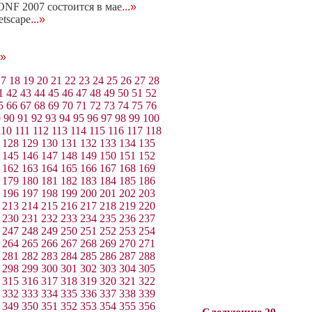
NF 2007 состоится в мае
...»
etscape
...»
.»
17
18
19
20
21
22
23
24
25
26
27
28
1
42
43
44
45
46
47
48
49
50
51
52
5
66
67
68
69
70
71
72
73
74
75
76
9
90
91
92
93
94
95
96
97
98
99
100
110
111
112
113
114
115
116
117
118
128
129
130
131
132
133
134
135
145
146
147
148
149
150
151
152
162
163
164
165
166
167
168
169
179
180
181
182
183
184
185
186
196
197
198
199
200
201
202
203
213
214
215
216
217
218
219
220
230
231
232
233
234
235
236
237
247
248
249
250
251
252
253
254
264
265
266
267
268
269
270
271
281
282
283
284
285
286
287
288
298
299
300
301
302
303
304
305
315
316
317
318
319
320
321
322
332
333
334
335
336
337
338
339
349
350
351
352
353
354
355
356