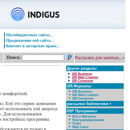
Малобюджетные сайты...
Продвижение веб-сайта...
Контент и авторское право...
Поиск:
Рассылки для занятых...»
Другие разделы
I2R Business
I2R Web Creation
I2R Computer
I2R-Журналы
I2R Business
ее комфортной.
I2R Web Creation
I2R Computer
кс.Xml это сервис компании
рассылки библиотеки +
ет использовать xml запросы
И2Р Программы
. Для использования
Всё о Windows
 настройках программы.
Программирование
Софт
Мир Linux
бсуждается не только в