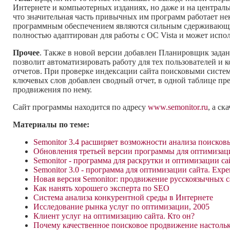
Интернете и компьютерных изданиях, но даже и на централь
что значительная часть привычных им программ работает н
программным обеспечением являются сильным сдерживающим ф
полностью адаптирован для работы с ОС Vista и может испол
Прочее
. Также в новой версии добавлен Планировщик задан
позволит автоматизировать работу для тех пользователей и
отчетов. При проверке индексации сайта поисковыми систе
ключевых слов добавлен сводный отчет, в одной таблице пр
продвижения по нему.
Сайт программы находится по адресу
www.semonitor.ru
, а с
Материалы по теме:
Semonitor 3.4 расширяет возможности анализа поисков
Обновления третьей версии программы для оптимизации
Semonitor - программа для раскрутки и оптимизации са
Semonitor 3.0 - программа для оптимизации сайта. Expert
Новая версия Semonitor: продвижение русскоязычных 
Как нанять хорошего эксперта по SEO
Система анализа конкурентной среды в Интернете
Исследование рынка услуг по оптимизации, 2005
Клиент услуг на оптимизацию сайта. Кто он?
Почему качественное поисковое продвижение настольк