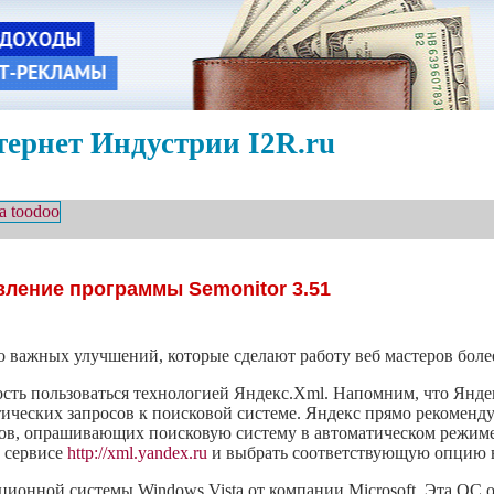
ернет Индустрии I2R.ru
ление программы Semonitor 3.51
но важных улучшений, которые сделают работу веб мастеров бол
ость пользоваться технологией Яндекс.Xml. Напомним, что Янде
ических запросов к поисковой системе. Яндекс прямо рекоменду
ов, опрашивающих поисковую систему в автоматическом режиме
в сервисе
http://xml.yandex.ru
и выбрать соответствующую опцию в
ационной системы Windows Vista от компании Microsoft. Эта ОС о