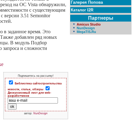
Галерея Попова
реход на ОС Vista обнаружили,
совместимости с существующим
Каталог I2R
 версии 3.51 Semonitor
Партнеры
остей.
Amicus Studio
NunDesign
 в заданное время. Это
MegaTIS.Ru
 Также добавлен ряд новых
ницы. В модуль Подбор
о запроса и сложности
xe
Подпишитесь на рассылку!
Библиотека сайтостроительства
новости, статьи, обзоры
Дискуссионный лист для web-
разработчиков
автор:
NunDesign