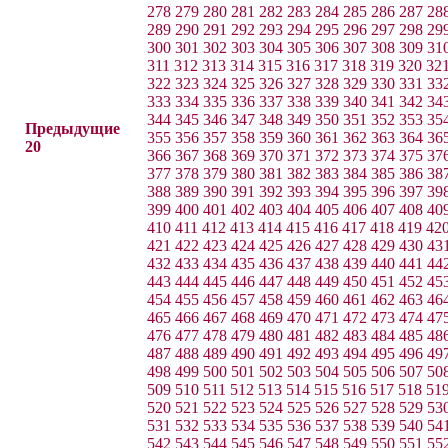
278
279
280
281
282
283
284
285
286
287
28
289
290
291
292
293
294
295
296
297
298
29
300
301
302
303
304
305
306
307
308
309
31
311
312
313
314
315
316
317
318
319
320
32
322
323
324
325
326
327
328
329
330
331
33
333
334
335
336
337
338
339
340
341
342
34
344
345
346
347
348
349
350
351
352
353
35
Предыдущие
355
356
357
358
359
360
361
362
363
364
36
20
366
367
368
369
370
371
372
373
374
375
37
377
378
379
380
381
382
383
384
385
386
38
388
389
390
391
392
393
394
395
396
397
39
399
400
401
402
403
404
405
406
407
408
40
410
411
412
413
414
415
416
417
418
419
42
421
422
423
424
425
426
427
428
429
430
43
432
433
434
435
436
437
438
439
440
441
44
443
444
445
446
447
448
449
450
451
452
45
454
455
456
457
458
459
460
461
462
463
46
465
466
467
468
469
470
471
472
473
474
47
476
477
478
479
480
481
482
483
484
485
48
487
488
489
490
491
492
493
494
495
496
49
498
499
500
501
502
503
504
505
506
507
50
509
510
511
512
513
514
515
516
517
518
51
520
521
522
523
524
525
526
527
528
529
53
531
532
533
534
535
536
537
538
539
540
54
542
543
544
545
546
547
548
549
550
551
55