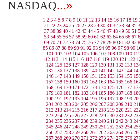
...»
NASDAQ
1
2
3
4
5
6
7
8
9
10
11
12
13
14
15
16
17
18
19
21
22
23
24
25
26
27
28
29
30
31
32
33
34
35
37
38
39
40
41
42
43
44
45
46
47
48
49
50
51
53
54
55
56
57
58
59
60
61
62
63
64
65
66
67
69
70
71
72
73
74
75
76
77
78
79
80
81
82
83
85
86
87
88
89
90
91
92
93
94
95
96
97
98
99
1
101
102
103
104
105
106
107
108
109
110
11
112
113
114
115
116
117
118
119
120
121
122
1
124
125
126
127
128
129
130
131
132
133
13
135
136
137
138
139
140
141
142
143
144
14
146
147
148
149
150
151
152
153
154
155
15
157
158
159
160
161
162
163
164
165
166
16
168
169
170
171
172
173
174
175
176
177
17
179
180
181
182
183
184
185
186
187
188
18
190
191
192
193
194
195
196
197
198
199
20
201
202
203
204
205
206
207
208
209
210
21
212
213
214
215
216
217
218
219
220
221
22
223
224
225
226
227
228
229
230
231
232
23
234
235
236
237
238
239
240
241
242
243
24
245
246
247
248
249
250
251
252
253
254
25
256
257
258
259
260
261
262
263
264
265
26
267
268
269
270
271
272
273
274
275
276
27