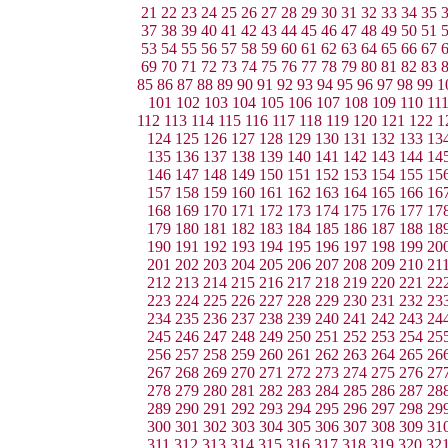
21
22
23
24
25
26
27
28
29
30
31
32
33
34
35
37
38
39
40
41
42
43
44
45
46
47
48
49
50
51
53
54
55
56
57
58
59
60
61
62
63
64
65
66
67
69
70
71
72
73
74
75
76
77
78
79
80
81
82
83
85
86
87
88
89
90
91
92
93
94
95
96
97
98
99
1
101
102
103
104
105
106
107
108
109
110
11
112
113
114
115
116
117
118
119
120
121
122
1
124
125
126
127
128
129
130
131
132
133
13
135
136
137
138
139
140
141
142
143
144
14
146
147
148
149
150
151
152
153
154
155
15
157
158
159
160
161
162
163
164
165
166
16
168
169
170
171
172
173
174
175
176
177
17
179
180
181
182
183
184
185
186
187
188
18
190
191
192
193
194
195
196
197
198
199
20
201
202
203
204
205
206
207
208
209
210
21
212
213
214
215
216
217
218
219
220
221
22
223
224
225
226
227
228
229
230
231
232
23
234
235
236
237
238
239
240
241
242
243
24
245
246
247
248
249
250
251
252
253
254
25
256
257
258
259
260
261
262
263
264
265
26
267
268
269
270
271
272
273
274
275
276
27
278
279
280
281
282
283
284
285
286
287
28
289
290
291
292
293
294
295
296
297
298
29
300
301
302
303
304
305
306
307
308
309
31
311
312
313
314
315
316
317
318
319
320
32