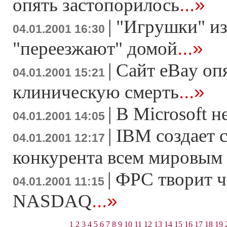
...»
опять застопорилось
|
"Игрушки" и
04.01.2001 16:30
...»
"переезжают" домой
|
Сайт eBay оп
04.01.2001 15:21
...»
клиническую смерть
|
В Microsoft н
04.01.2001 14:05
|
IBM создает 
04.01.2001 12:17
конкурента всем мировым
|
ФРС творит ч
04.01.2001 11:15
...»
NASDAQ
1
2
3
4
5
6
7
8
9
10
11
12
13
14
15
16
17
18
19