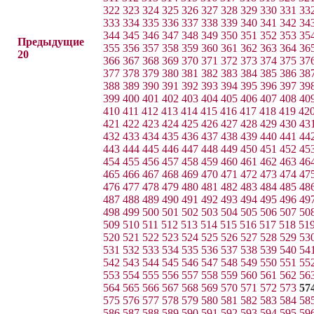
322
323
324
325
326
327
328
329
330
331
33
333
334
335
336
337
338
339
340
341
342
34
344
345
346
347
348
349
350
351
352
353
35
Предыдущие
355
356
357
358
359
360
361
362
363
364
36
20
366
367
368
369
370
371
372
373
374
375
37
377
378
379
380
381
382
383
384
385
386
38
388
389
390
391
392
393
394
395
396
397
39
399
400
401
402
403
404
405
406
407
408
40
410
411
412
413
414
415
416
417
418
419
42
421
422
423
424
425
426
427
428
429
430
43
432
433
434
435
436
437
438
439
440
441
44
443
444
445
446
447
448
449
450
451
452
45
454
455
456
457
458
459
460
461
462
463
46
465
466
467
468
469
470
471
472
473
474
47
476
477
478
479
480
481
482
483
484
485
48
487
488
489
490
491
492
493
494
495
496
49
498
499
500
501
502
503
504
505
506
507
50
509
510
511
512
513
514
515
516
517
518
51
520
521
522
523
524
525
526
527
528
529
53
531
532
533
534
535
536
537
538
539
540
54
542
543
544
545
546
547
548
549
550
551
55
553
554
555
556
557
558
559
560
561
562
56
564
565
566
567
568
569
570
571
572
573
57
575
576
577
578
579
580
581
582
583
584
58
586
587
588
589
590
591
592
593
594
595
59