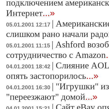
подключением американск
...»
Интернет
|
Американски
05.01.2001 12:17
слишком рано начали радо
|
Ashford возоб
05.01.2001 11:15
.
сотрудничество с Amazon
|
Слияние AOL 
04.01.2001 18:42
...»
опять застопорилось
|
"Игрушки" и
04.01.2001 16:30
...»
"переезжают" домой
|
Сайт eBay оп
04.01.2001 15:21