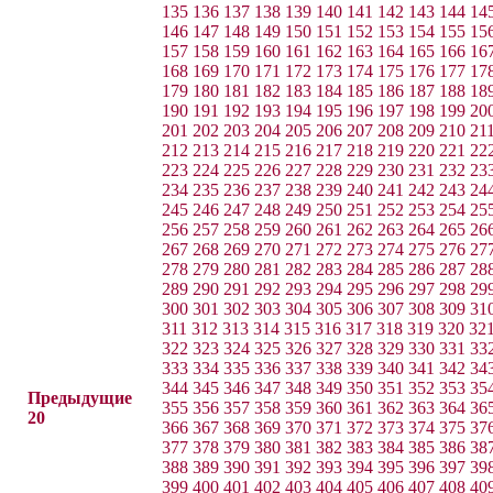
135
136
137
138
139
140
141
142
143
144
14
146
147
148
149
150
151
152
153
154
155
15
157
158
159
160
161
162
163
164
165
166
16
168
169
170
171
172
173
174
175
176
177
17
179
180
181
182
183
184
185
186
187
188
18
190
191
192
193
194
195
196
197
198
199
20
201
202
203
204
205
206
207
208
209
210
21
212
213
214
215
216
217
218
219
220
221
22
223
224
225
226
227
228
229
230
231
232
23
234
235
236
237
238
239
240
241
242
243
24
245
246
247
248
249
250
251
252
253
254
25
256
257
258
259
260
261
262
263
264
265
26
267
268
269
270
271
272
273
274
275
276
27
278
279
280
281
282
283
284
285
286
287
28
289
290
291
292
293
294
295
296
297
298
29
300
301
302
303
304
305
306
307
308
309
31
311
312
313
314
315
316
317
318
319
320
32
322
323
324
325
326
327
328
329
330
331
33
333
334
335
336
337
338
339
340
341
342
34
344
345
346
347
348
349
350
351
352
353
35
Предыдущие
355
356
357
358
359
360
361
362
363
364
36
20
366
367
368
369
370
371
372
373
374
375
37
377
378
379
380
381
382
383
384
385
386
38
388
389
390
391
392
393
394
395
396
397
39
399
400
401
402
403
404
405
406
407
408
40