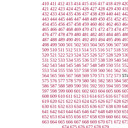
410
411
412
413
414
415
416
417
418
419
42
421
422
423
424
425
426
427
428
429
430
43
432
433
434
435
436
437
438
439
440
441
44
443
444
445
446
447
448
449
450
451
452
45
454
455
456
457
458
459
460
461
462
463
46
465
466
467
468
469
470
471
472
473
474
47
476
477
478
479
480
481
482
483
484
485
48
487
488
489
490
491
492
493
494
495
496
49
498
499
500
501
502
503
504
505
506
507
50
509
510
511
512
513
514
515
516
517
518
51
520
521
522
523
524
525
526
527
528
529
53
531
532
533
534
535
536
537
538
539
540
54
542
543
544
545
546
547
548
549
550
551
55
553
554
555
556
557
558
559
560
561
562
56
564
565
566
567
568
569
570
571
572
573
57
575
576
577
578
579
580
581
582
583
584
58
586
587
588
589
590
591
592
593
594
595
59
597
598
599
600
601
602
603
604
605
606
60
608
609
610
611
612
613
614
615
616
617
61
619
620
621
622
623
624
625
626
627
628
62
630
631
632
633
634
635
636
637
638
639
64
641
642
643
644
645
646
647
648
649
650
65
652
653
654
655
656
657
658
659
660
661
66
663
664
665
666
667
668
669
670
671
672
67
674
675
676
677
678
679