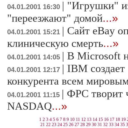
|
"Игрушки" и
04.01.2001 16:30
"переезжают" домой
...»
|
Сайт eBay о
04.01.2001 15:21
клиническую смерть
...»
|
В Microsoft 
04.01.2001 14:05
|
IBM создает 
04.01.2001 12:17
конкурента всем мировым
|
ФРС творит 
04.01.2001 11:15
NASDAQ
...»
1
2
3
4
5
6
7
8
9
10
11
12
13
14
15
16
17
18
19
21
22
23
24
25
26
27
28
29
30
31
32
33
34
35