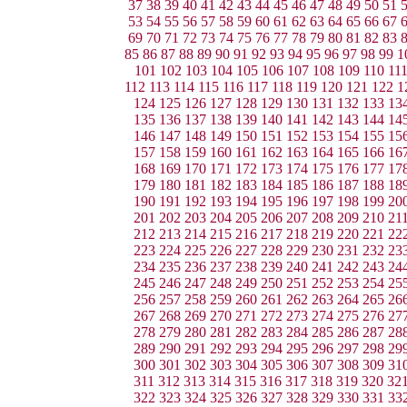
37
38
39
40
41
42
43
44
45
46
47
48
49
50
51
53
54
55
56
57
58
59
60
61
62
63
64
65
66
67
69
70
71
72
73
74
75
76
77
78
79
80
81
82
83
85
86
87
88
89
90
91
92
93
94
95
96
97
98
99
1
101
102
103
104
105
106
107
108
109
110
11
112
113
114
115
116
117
118
119
120
121
122
1
124
125
126
127
128
129
130
131
132
133
13
135
136
137
138
139
140
141
142
143
144
14
146
147
148
149
150
151
152
153
154
155
15
157
158
159
160
161
162
163
164
165
166
16
168
169
170
171
172
173
174
175
176
177
17
179
180
181
182
183
184
185
186
187
188
18
190
191
192
193
194
195
196
197
198
199
20
201
202
203
204
205
206
207
208
209
210
21
212
213
214
215
216
217
218
219
220
221
22
223
224
225
226
227
228
229
230
231
232
23
234
235
236
237
238
239
240
241
242
243
24
245
246
247
248
249
250
251
252
253
254
25
256
257
258
259
260
261
262
263
264
265
26
267
268
269
270
271
272
273
274
275
276
27
278
279
280
281
282
283
284
285
286
287
28
289
290
291
292
293
294
295
296
297
298
29
300
301
302
303
304
305
306
307
308
309
31
311
312
313
314
315
316
317
318
319
320
32
322
323
324
325
326
327
328
329
330
331
33