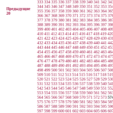
333
334
335
336
337
338
339
340
341
342
34
344
345
346
347
348
349
350
351
352
353
35
Предыдущие
355
356
357
358
359
360
361
362
363
364
36
20
366
367
368
369
370
371
372
373
374
375
37
377
378
379
380
381
382
383
384
385
386
38
388
389
390
391
392
393
394
395
396
397
39
399
400
401
402
403
404
405
406
407
408
40
410
411
412
413
414
415
416
417
418
419
42
421
422
423
424
425
426
427
428
429
430
43
432
433
434
435
436
437
438
439
440
441
44
443
444
445
446
447
448
449
450
451
452
45
454
455
456
457
458
459
460
461
462
463
46
465
466
467
468
469
470
471
472
473
474
47
476
477
478
479
480
481
482
483
484
485
48
487
488
489
490
491
492
493
494
495
496
49
498
499
500
501
502
503
504
505
506
507
50
509
510
511
512
513
514
515
516
517
518
51
520
521
522
523
524
525
526
527
528
529
53
531
532
533
534
535
536
537
538
539
540
54
542
543
544
545
546
547
548
549
550
551
55
553
554
555
556
557
558
559
560
561
562
56
564
565
566
567
568
569
570
571
572
573
57
575
576
577
578
579
580
581
582
583
584
58
586
587
588
589
590
591
592
593
594
595
59
597
598
599
600
601
602
603
604
605
606
60