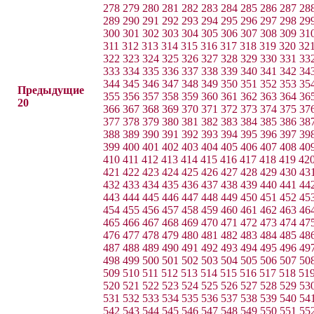
278
279
280
281
282
283
284
285
286
287
28
289
290
291
292
293
294
295
296
297
298
29
300
301
302
303
304
305
306
307
308
309
31
311
312
313
314
315
316
317
318
319
320
32
322
323
324
325
326
327
328
329
330
331
33
333
334
335
336
337
338
339
340
341
342
34
344
345
346
347
348
349
350
351
352
353
35
Предыдущие
355
356
357
358
359
360
361
362
363
364
36
20
366
367
368
369
370
371
372
373
374
375
37
377
378
379
380
381
382
383
384
385
386
38
388
389
390
391
392
393
394
395
396
397
39
399
400
401
402
403
404
405
406
407
408
40
410
411
412
413
414
415
416
417
418
419
42
421
422
423
424
425
426
427
428
429
430
43
432
433
434
435
436
437
438
439
440
441
44
443
444
445
446
447
448
449
450
451
452
45
454
455
456
457
458
459
460
461
462
463
46
465
466
467
468
469
470
471
472
473
474
47
476
477
478
479
480
481
482
483
484
485
48
487
488
489
490
491
492
493
494
495
496
49
498
499
500
501
502
503
504
505
506
507
50
509
510
511
512
513
514
515
516
517
518
51
520
521
522
523
524
525
526
527
528
529
53
531
532
533
534
535
536
537
538
539
540
54
542
543
544
545
546
547
548
549
550
551
55