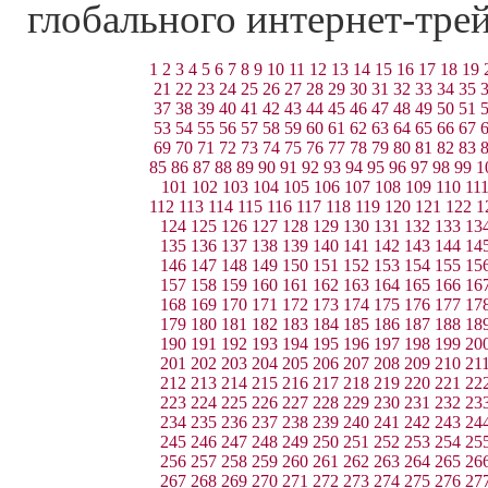
глобального интернет-тре
1
2
3
4
5
6
7
8
9
10
11
12
13
14
15
16
17
18
19
21
22
23
24
25
26
27
28
29
30
31
32
33
34
35
37
38
39
40
41
42
43
44
45
46
47
48
49
50
51
53
54
55
56
57
58
59
60
61
62
63
64
65
66
67
69
70
71
72
73
74
75
76
77
78
79
80
81
82
83
85
86
87
88
89
90
91
92
93
94
95
96
97
98
99
1
101
102
103
104
105
106
107
108
109
110
11
112
113
114
115
116
117
118
119
120
121
122
1
124
125
126
127
128
129
130
131
132
133
13
135
136
137
138
139
140
141
142
143
144
14
146
147
148
149
150
151
152
153
154
155
15
157
158
159
160
161
162
163
164
165
166
16
168
169
170
171
172
173
174
175
176
177
17
179
180
181
182
183
184
185
186
187
188
18
190
191
192
193
194
195
196
197
198
199
20
201
202
203
204
205
206
207
208
209
210
21
212
213
214
215
216
217
218
219
220
221
22
223
224
225
226
227
228
229
230
231
232
23
234
235
236
237
238
239
240
241
242
243
24
245
246
247
248
249
250
251
252
253
254
25
256
257
258
259
260
261
262
263
264
265
26
267
268
269
270
271
272
273
274
275
276
27