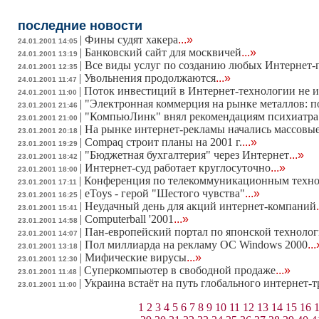
последние новости
|
Фины судят хакера
...»
24.01.2001 14:05
|
Банковский сайт для москвичей
...»
24.01.2001 13:19
|
Все виды услуг по созданию любых Интернет-
24.01.2001 12:35
|
Увольнения продолжаются
...»
24.01.2001 11:47
|
Поток инвестиций в Интернет-технологии не и
24.01.2001 11:00
|
"Электронная коммерция на рынке металлов: 
23.01.2001 21:46
|
"КомпьюЛинк" внял рекомендациям психиатр
23.01.2001 21:00
|
На рынке интернет-рекламы начались массовы
23.01.2001 20:18
|
Compaq строит планы на 2001 г.
...»
23.01.2001 19:29
|
"Бюджетная бухгалтерия" через Интернет
...»
23.01.2001 18:42
|
Интернет-суд работает круглосуточно
...»
23.01.2001 18:00
|
Конференция по телекоммуникационным техн
23.01.2001 17:11
|
eToys - герой "Шестого чувства"
...»
23.01.2001 16:25
|
Неудачный день для акций интернет-компаний
23.01.2001 15:41
|
Computerball '2001
...»
23.01.2001 14:58
|
Пан-европейский портал по японской техноло
23.01.2001 14:07
|
Пол миллиарда на рекламу ОС Windows 2000
...
23.01.2001 13:18
|
Мифические вирусы
...»
23.01.2001 12:30
|
Суперкомпьютер в свободной продаже
...»
23.01.2001 11:48
|
Украина встаёт на путь глобального интернет-
23.01.2001 11:00
1
2
3
4
5
6
7
8
9
10
11
12
13
14
15
16