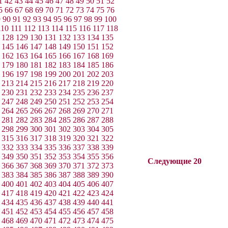
1
42
43
44
45
46
47
48
49
50
51
52
5
66
67
68
69
70
71
72
73
74
75
76
9
90
91
92
93
94
95
96
97
98
99
100
110
111
112
113
114
115
116
117
118
128
129
130
131
132
133
134
135
145
146
147
148
149
150
151
152
162
163
164
165
166
167
168
169
179
180
181
182
183
184
185
186
196
197
198
199
200
201
202
203
213
214
215
216
217
218
219
220
230
231
232
233
234
235
236
237
247
248
249
250
251
252
253
254
264
265
266
267
268
269
270
271
281
282
283
284
285
286
287
288
298
299
300
301
302
303
304
305
315
316
317
318
319
320
321
322
332
333
334
335
336
337
338
339
349
350
351
352
353
354
355
356
Следующие 20
366
367
368
369
370
371
372
373
383
384
385
386
387
388
389
390
400
401
402
403
404
405
406
407
417
418
419
420
421
422
423
424
434
435
436
437
438
439
440
441
451
452
453
454
455
456
457
458
468
469
470
471
472
473
474
475