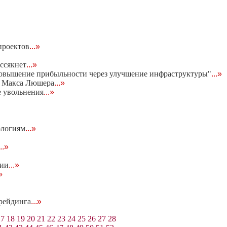
проектов
...»
ссякнет
...»
повышение прибыльности через улучшение инфраструктуры"
...»
а Макса Люшера
...»
е увольнения
...»
ологиям
...»
...»
гии
...»
»
трейдинга
...»
17
18
19
20
21
22
23
24
25
26
27
28