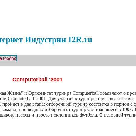
ернет Индустрии I2R.ru
Computerball '2001
ая Жизнь" и Оргкомитет турнира Computerball объявляют о про
ий Computerball '2001. Для участия в турнире приглашаются в
пройдет в два этапа: отборочный турнир состоится в период с ф
6 команд, прошедших отборочный турнир.Состоявшиеся в 1998, 
ьщиков, прессы и просто поклонников футбола. С историей турн