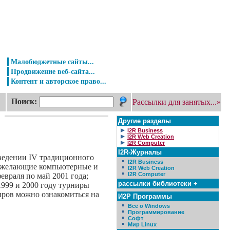
Малобюджетные сайты...
Продвижение веб-сайта...
Контент и авторское право...
Поиск:
Рассылки для занятых...»
Другие разделы
I2R Business
I2R Web Creation
I2R Computer
I2R-Журналы
ведении IV традиционного
I2R Business
се желающие компьютерные и
I2R Web Creation
I2R Computer
евраля по май 2001 года;
рассылки библиотеки +
1999 и 2000 году турниры
иров можно ознакомиться на
И2Р Программы
Всё о Windows
Программирование
Софт
Мир Linux