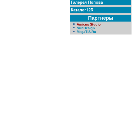
Галерея Попова
Каталог I2R
Партнеры
Amicus Studio
NunDesign
MegaTIS.Ru