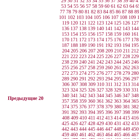
29
30
31
32
33
34
35
36
37
38
39
40
4
53
54
55
56
57
58
59
60
61
62
63
64
6
77
78
79
80
81
82
83
84
85
86
87
88
8
101
102
103
104
105
106
107
108
109
119
120
121
122
123
124
125
126
127
136
137
138
139
140
141
142
143
144
153
154
155
156
157
158
159
160
161
170
171
172
173
174
175
176
177
178
187
188
189
190
191
192
193
194
195
204
205
206
207
208
209
210
211
212
221
222
223
224
225
226
227
228
229
238
239
240
241
242
243
244
245
246
255
256
257
258
259
260
261
262
263
272
273
274
275
276
277
278
279
280
289
290
291
292
293
294
295
296
297
306
307
308
309
310
311
312
313
314
323
324
325
326
327
328
329
330
331
340
341
342
343
344
345
346
347
348
Предыдущие 20
357
358
359
360
361
362
363
364
365
374
375
376
377
378
379
380
381
382
391
392
393
394
395
396
397
398
399
408
409
410
411
412
413
414
415
416
425
426
427
428
429
430
431
432
433
442
443
444
445
446
447
448
449
450
459
460
461
462
463
464
465
466
467