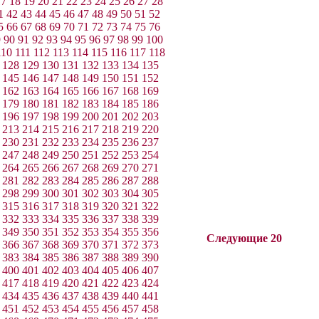
17
18
19
20
21
22
23
24
25
26
27
28
1
42
43
44
45
46
47
48
49
50
51
52
5
66
67
68
69
70
71
72
73
74
75
76
9
90
91
92
93
94
95
96
97
98
99
100
110
111
112
113
114
115
116
117
118
128
129
130
131
132
133
134
135
145
146
147
148
149
150
151
152
162
163
164
165
166
167
168
169
179
180
181
182
183
184
185
186
196
197
198
199
200
201
202
203
213
214
215
216
217
218
219
220
230
231
232
233
234
235
236
237
247
248
249
250
251
252
253
254
264
265
266
267
268
269
270
271
281
282
283
284
285
286
287
288
298
299
300
301
302
303
304
305
315
316
317
318
319
320
321
322
332
333
334
335
336
337
338
339
349
350
351
352
353
354
355
356
Следующие 20
366
367
368
369
370
371
372
373
383
384
385
386
387
388
389
390
400
401
402
403
404
405
406
407
417
418
419
420
421
422
423
424
434
435
436
437
438
439
440
441
451
452
453
454
455
456
457
458