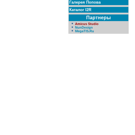
Галерея Попова
Каталог I2R
Партнеры
Amicus Studio
NunDesign
MegaTIS.Ru