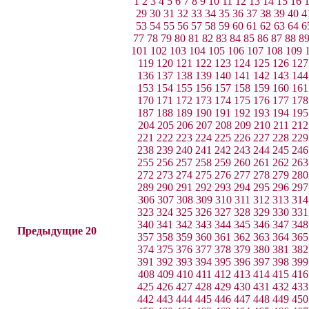
1
2
3
4
5
6
7
8
9
10
11
12
13
14
15
16
29
30
31
32
33
34
35
36
37
38
39
40
4
53
54
55
56
57
58
59
60
61
62
63
64
6
77
78
79
80
81
82
83
84
85
86
87
88
8
101
102
103
104
105
106
107
108
109
119
120
121
122
123
124
125
126
127
136
137
138
139
140
141
142
143
144
153
154
155
156
157
158
159
160
161
170
171
172
173
174
175
176
177
178
187
188
189
190
191
192
193
194
195
204
205
206
207
208
209
210
211
212
221
222
223
224
225
226
227
228
229
238
239
240
241
242
243
244
245
246
255
256
257
258
259
260
261
262
263
272
273
274
275
276
277
278
279
280
289
290
291
292
293
294
295
296
297
306
307
308
309
310
311
312
313
314
323
324
325
326
327
328
329
330
331
340
341
342
343
344
345
346
347
348
Предыдущие 20
357
358
359
360
361
362
363
364
365
374
375
376
377
378
379
380
381
382
391
392
393
394
395
396
397
398
399
408
409
410
411
412
413
414
415
416
425
426
427
428
429
430
431
432
433
442
443
444
445
446
447
448
449
450