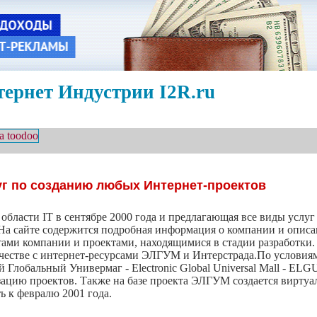
ернет Индустрии I2R.ru
уг по созданию любых Интернет-проектов
в области IT в сентябре 2000 года и предлагающая все виды усл
ru. На сайте содержится подробная информация о компании и опис
ктами компании и проектами, находящимися в стадии разработки
ичестве с интернет-ресурсами ЭЛГУМ и Интерстрада.По условиям
Глобальный Универмаг - Electronic Global Universal Mall - ELG
изацию проектов. Также на базе проекта ЭЛГУМ создается вирту
ть к февралю 2001 года.