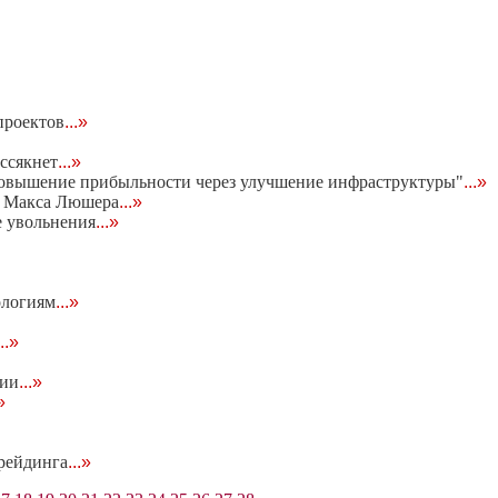
проектов
...»
ссякнет
...»
повышение прибыльности через улучшение инфраструктуры"
...»
а Макса Люшера
...»
е увольнения
...»
ологиям
...»
...»
гии
...»
»
трейдинга
...»