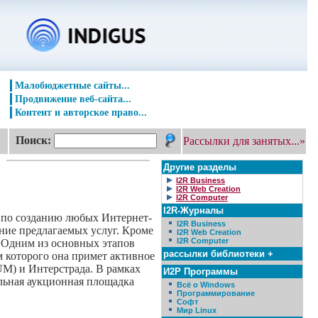
Малобюджетные сайты...
Продвижение веб-сайта...
Контент и авторское право...
Поиск:
Рассылки для занятых...»
Другие разделы
I2R Business
I2R Web Creation
I2R Computer
I2R-Журналы
уг по созданию любых Интернет-
I2R Business
ание предлагаемых услуг. Кроме
I2R Web Creation
I2R Computer
. Одним из основных этапов
рассылки библиотеки +
 которого она примет активное
UM) и Интерстрада. В рамках
И2Р Программы
альная аукционная площадка
Всё о Windows
Программирование
Софт
Мир Linux