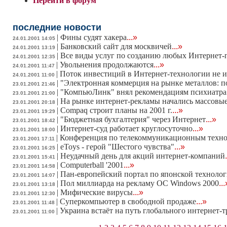
Перейти в форум
последние новости
|
Фины судят хакера
...»
24.01.2001 14:05
|
Банковский сайт для москвичей
...»
24.01.2001 13:19
|
Все виды услуг по созданию любых Интернет-
24.01.2001 12:35
|
Увольнения продолжаются
...»
24.01.2001 11:47
|
Поток инвестиций в Интернет-технологии не и
24.01.2001 11:00
|
"Электронная коммерция на рынке металлов: 
23.01.2001 21:46
|
"КомпьюЛинк" внял рекомендациям психиатр
23.01.2001 21:00
|
На рынке интернет-рекламы начались массовы
23.01.2001 20:18
|
Compaq строит планы на 2001 г.
...»
23.01.2001 19:29
|
"Бюджетная бухгалтерия" через Интернет
...»
23.01.2001 18:42
|
Интернет-суд работает круглосуточно
...»
23.01.2001 18:00
|
Конференция по телекоммуникационным техн
23.01.2001 17:11
|
eToys - герой "Шестого чувства"
...»
23.01.2001 16:25
|
Неудачный день для акций интернет-компаний
23.01.2001 15:41
|
Computerball '2001
...»
23.01.2001 14:58
|
Пан-европейский портал по японской техноло
23.01.2001 14:07
|
Пол миллиарда на рекламу ОС Windows 2000
...
23.01.2001 13:18
|
Мифические вирусы
...»
23.01.2001 12:30
|
Суперкомпьютер в свободной продаже
...»
23.01.2001 11:48
|
Украина встаёт на путь глобального интернет-
23.01.2001 11:00