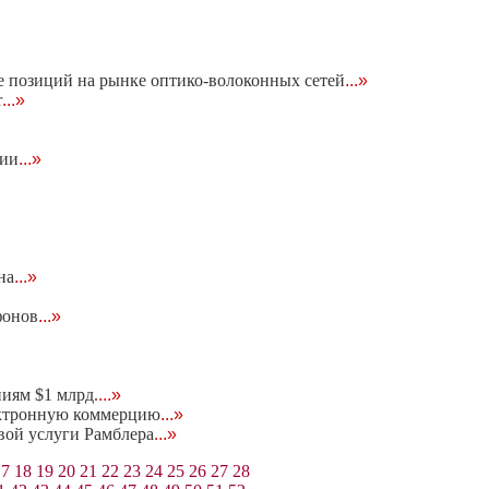
ие позиций на рынке оптико-волоконных сетей
...»
r
...»
ции
...»
на
...»
фонов
...»
иям $1 млрд.
...»
ектронную коммерцию
...»
вой услуги Рамблера
...»
17
18
19
20
21
22
23
24
25
26
27
28