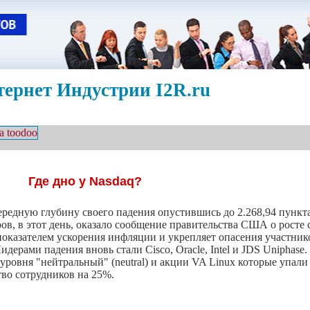
ернет Индустрии I2R.ru
Где дно у Nasdaq?
редную глубину своего падения опустившись до 2.268,94 пункта
ров, в этот день, оказало сообщение правительства США о росте
я показателем ускорения инфляции и укрепляет опасения участни
ерами падения вновь стали Cisco, Oracle, Intel и JDS Uniphase
 уровня "нейтральный" (neutral) и акции VA Linux которые упал
тво сотрудников на 25%.