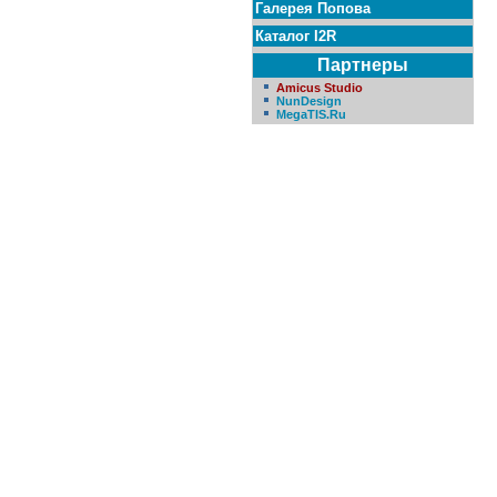
Галерея Попова
Каталог I2R
Партнеры
Amicus Studio
NunDesign
MegaTIS.Ru