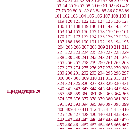
29
30
31
32
33
34
35
36
37
38
39
40
4
53
54
55
56
57
58
59
60
61
62
63
64
6
77
78
79
80
81
82
83
84
85
86
87
88
8
101
102
103
104
105
106
107
108
109
119
120
121
122
123
124
125
126
127
136
137
138
139
140
141
142
143
144
153
154
155
156
157
158
159
160
161
170
171
172
173
174
175
176
177
178
187
188
189
190
191
192
193
194
195
204
205
206
207
208
209
210
211
212
221
222
223
224
225
226
227
228
229
238
239
240
241
242
243
244
245
246
255
256
257
258
259
260
261
262
263
272
273
274
275
276
277
278
279
280
289
290
291
292
293
294
295
296
297
306
307
308
309
310
311
312
313
314
323
324
325
326
327
328
329
330
331
340
341
342
343
344
345
346
347
348
Предыдущие 20
357
358
359
360
361
362
363
364
365
374
375
376
377
378
379
380
381
382
391
392
393
394
395
396
397
398
399
408
409
410
411
412
413
414
415
416
425
426
427
428
429
430
431
432
433
442
443
444
445
446
447
448
449
450
459
460
461
462
463
464
465
466
467