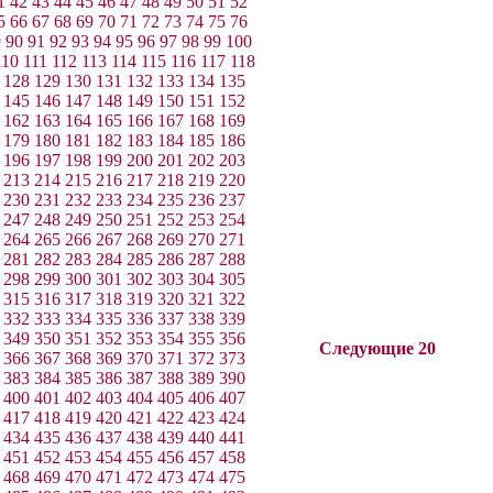
1
42
43
44
45
46
47
48
49
50
51
52
5
66
67
68
69
70
71
72
73
74
75
76
9
90
91
92
93
94
95
96
97
98
99
100
110
111
112
113
114
115
116
117
118
128
129
130
131
132
133
134
135
145
146
147
148
149
150
151
152
162
163
164
165
166
167
168
169
179
180
181
182
183
184
185
186
196
197
198
199
200
201
202
203
213
214
215
216
217
218
219
220
230
231
232
233
234
235
236
237
247
248
249
250
251
252
253
254
264
265
266
267
268
269
270
271
281
282
283
284
285
286
287
288
298
299
300
301
302
303
304
305
315
316
317
318
319
320
321
322
332
333
334
335
336
337
338
339
349
350
351
352
353
354
355
356
Следующие 20
366
367
368
369
370
371
372
373
383
384
385
386
387
388
389
390
400
401
402
403
404
405
406
407
417
418
419
420
421
422
423
424
434
435
436
437
438
439
440
441
451
452
453
454
455
456
457
458
468
469
470
471
472
473
474
475