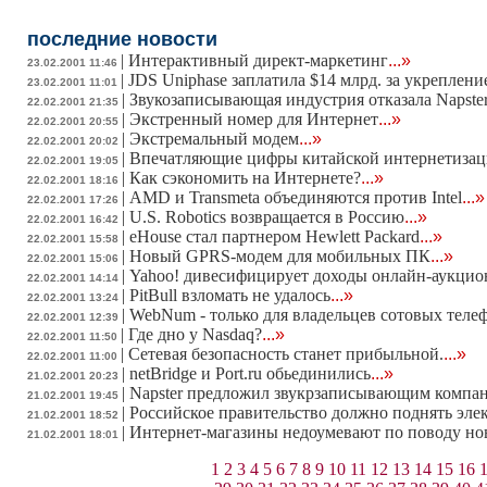
последние новости
|
Интерактивный директ-маркетинг
...»
23.02.2001 11:46
|
JDS Uniphase заплатила $14 млрд. за укреплен
23.02.2001 11:01
|
Звукозаписывающая индустрия отказала Napste
22.02.2001 21:35
|
Экстренный номер для Интернет
...»
22.02.2001 20:55
|
Экстремальный модем
...»
22.02.2001 20:02
|
Впечатляющие цифры китайской интернетиза
22.02.2001 19:05
|
Как сэкономить на Интернете?
...»
22.02.2001 18:16
|
AMD и Transmeta объединяются против Intel
...»
22.02.2001 17:26
|
U.S. Robotics возвращается в Россию
...»
22.02.2001 16:42
|
еHouse стал партнером Hewlett Packard
...»
22.02.2001 15:58
|
Новый GPRS-модем для мобильных ПК
...»
22.02.2001 15:06
|
Yahoo! дивесифицирует доходы онлайн-аукцио
22.02.2001 14:14
|
PitBull взломать не удалось
...»
22.02.2001 13:24
|
WebNum - только для владельцев сотовых теле
22.02.2001 12:39
|
Где дно у Nasdaq?
...»
22.02.2001 11:50
|
Сетевая безопасность станет прибыльной.
...»
22.02.2001 11:00
|
netBridge и Port.ru обьединились
...»
21.02.2001 20:23
|
Napster предложил звукрзаписывающим компан
21.02.2001 19:45
|
Российское правительство должно поднять эл
21.02.2001 18:52
|
Интернет-магазины недоумевают по поводу но
21.02.2001 18:01
1
2
3
4
5
6
7
8
9
10
11
12
13
14
15
16