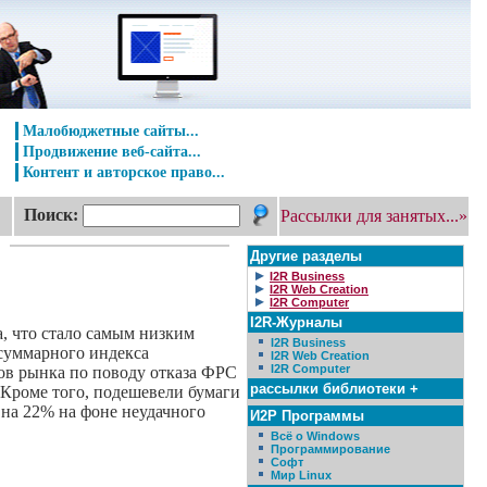
Малобюджетные сайты...
Продвижение веб-сайта...
Контент и авторское право...
Поиск:
Рассылки для занятых...»
Другие разделы
I2R Business
I2R Web Creation
I2R Computer
I2R-Журналы
, что стало самым низким
I2R Business
 суммарного индекса
I2R Web Creation
I2R Computer
ков рынка по поводу отказа ФРС
рассылки библиотеки +
. Кроме того, подешевели бумаги
и на 22% на фоне неудачного
И2Р Программы
Всё о Windows
Программирование
Софт
Мир Linux