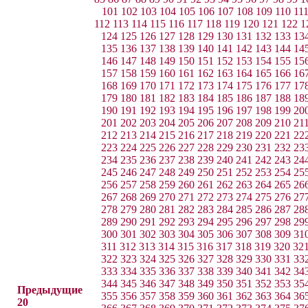
101
102
103
104
105
106
107
108
109
110
11
112
113
114
115
116
117
118
119
120
121
122
1
124
125
126
127
128
129
130
131
132
133
13
135
136
137
138
139
140
141
142
143
144
14
146
147
148
149
150
151
152
153
154
155
15
157
158
159
160
161
162
163
164
165
166
16
168
169
170
171
172
173
174
175
176
177
17
179
180
181
182
183
184
185
186
187
188
18
190
191
192
193
194
195
196
197
198
199
20
201
202
203
204
205
206
207
208
209
210
21
212
213
214
215
216
217
218
219
220
221
22
223
224
225
226
227
228
229
230
231
232
23
234
235
236
237
238
239
240
241
242
243
24
245
246
247
248
249
250
251
252
253
254
25
256
257
258
259
260
261
262
263
264
265
26
267
268
269
270
271
272
273
274
275
276
27
278
279
280
281
282
283
284
285
286
287
28
289
290
291
292
293
294
295
296
297
298
29
300
301
302
303
304
305
306
307
308
309
31
311
312
313
314
315
316
317
318
319
320
32
322
323
324
325
326
327
328
329
330
331
33
333
334
335
336
337
338
339
340
341
342
34
344
345
346
347
348
349
350
351
352
353
35
Предыдущие
355
356
357
358
359
360
361
362
363
364
36
20