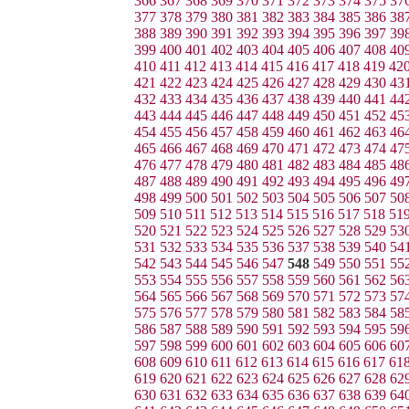
366
367
368
369
370
371
372
373
374
375
37
377
378
379
380
381
382
383
384
385
386
38
388
389
390
391
392
393
394
395
396
397
39
399
400
401
402
403
404
405
406
407
408
40
410
411
412
413
414
415
416
417
418
419
42
421
422
423
424
425
426
427
428
429
430
43
432
433
434
435
436
437
438
439
440
441
44
443
444
445
446
447
448
449
450
451
452
45
454
455
456
457
458
459
460
461
462
463
46
465
466
467
468
469
470
471
472
473
474
47
476
477
478
479
480
481
482
483
484
485
48
487
488
489
490
491
492
493
494
495
496
49
498
499
500
501
502
503
504
505
506
507
50
509
510
511
512
513
514
515
516
517
518
51
520
521
522
523
524
525
526
527
528
529
53
531
532
533
534
535
536
537
538
539
540
54
542
543
544
545
546
547
548
549
550
551
55
553
554
555
556
557
558
559
560
561
562
56
564
565
566
567
568
569
570
571
572
573
57
575
576
577
578
579
580
581
582
583
584
58
586
587
588
589
590
591
592
593
594
595
59
597
598
599
600
601
602
603
604
605
606
60
608
609
610
611
612
613
614
615
616
617
61
619
620
621
622
623
624
625
626
627
628
62
630
631
632
633
634
635
636
637
638
639
64