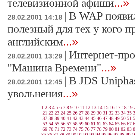
...»
телевизионной афиши
|
В WAP появил
28.02.2001 14:18
полезный для тех у кого п
...»
английским
|
Интернет-про
28.02.2001 13:29
...»
"Машина Времени"
|
В JDS Unipha
28.02.2001 12:45
...»
увольнения
1
2
3
4
5
6
7
8
9
10
11
12
13
14
15
16
17
18
19
21
22
23
24
25
26
27
28
29
30
31
32
33
34
35
37
38
39
40
41
42
43
44
45
46
47
48
49
50
51
53
54
55
56
57
58
59
60
61
62
63
64
65
66
67
69
70
71
72
73
74
75
76
77
78
79
80
81
82
83
85
86
87
88
89
90
91
92
93
94
95
96
97
98
99
1