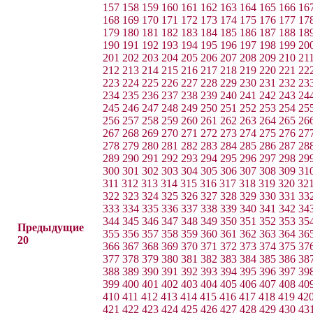
157
158
159
160
161
162
163
164
165
166
16
168
169
170
171
172
173
174
175
176
177
17
179
180
181
182
183
184
185
186
187
188
18
190
191
192
193
194
195
196
197
198
199
20
201
202
203
204
205
206
207
208
209
210
21
212
213
214
215
216
217
218
219
220
221
22
223
224
225
226
227
228
229
230
231
232
23
234
235
236
237
238
239
240
241
242
243
24
245
246
247
248
249
250
251
252
253
254
25
256
257
258
259
260
261
262
263
264
265
26
267
268
269
270
271
272
273
274
275
276
27
278
279
280
281
282
283
284
285
286
287
28
289
290
291
292
293
294
295
296
297
298
29
300
301
302
303
304
305
306
307
308
309
31
311
312
313
314
315
316
317
318
319
320
32
322
323
324
325
326
327
328
329
330
331
33
333
334
335
336
337
338
339
340
341
342
34
344
345
346
347
348
349
350
351
352
353
35
Предыдущие
355
356
357
358
359
360
361
362
363
364
36
20
366
367
368
369
370
371
372
373
374
375
37
377
378
379
380
381
382
383
384
385
386
38
388
389
390
391
392
393
394
395
396
397
39
399
400
401
402
403
404
405
406
407
408
40
410
411
412
413
414
415
416
417
418
419
42
421
422
423
424
425
426
427
428
429
430
43