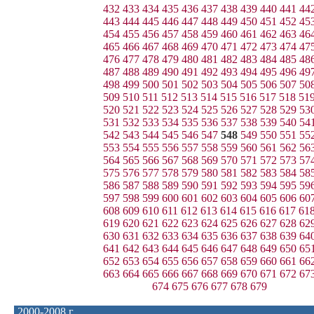
432
433
434
435
436
437
438
439
440
441
44
443
444
445
446
447
448
449
450
451
452
45
454
455
456
457
458
459
460
461
462
463
46
465
466
467
468
469
470
471
472
473
474
47
476
477
478
479
480
481
482
483
484
485
48
487
488
489
490
491
492
493
494
495
496
49
498
499
500
501
502
503
504
505
506
507
50
509
510
511
512
513
514
515
516
517
518
51
520
521
522
523
524
525
526
527
528
529
53
531
532
533
534
535
536
537
538
539
540
54
542
543
544
545
546
547
548
549
550
551
55
553
554
555
556
557
558
559
560
561
562
56
564
565
566
567
568
569
570
571
572
573
57
575
576
577
578
579
580
581
582
583
584
58
586
587
588
589
590
591
592
593
594
595
59
597
598
599
600
601
602
603
604
605
606
60
608
609
610
611
612
613
614
615
616
617
61
619
620
621
622
623
624
625
626
627
628
62
630
631
632
633
634
635
636
637
638
639
64
641
642
643
644
645
646
647
648
649
650
65
652
653
654
655
656
657
658
659
660
661
66
663
664
665
666
667
668
669
670
671
672
67
674
675
676
677
678
679
2000-2008 г.