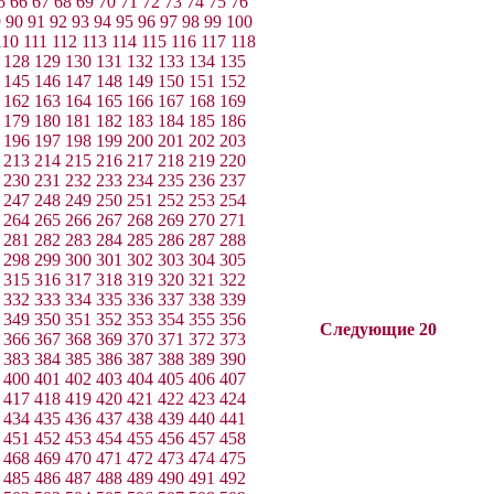
5
66
67
68
69
70
71
72
73
74
75
76
9
90
91
92
93
94
95
96
97
98
99
100
110
111
112
113
114
115
116
117
118
128
129
130
131
132
133
134
135
145
146
147
148
149
150
151
152
162
163
164
165
166
167
168
169
179
180
181
182
183
184
185
186
196
197
198
199
200
201
202
203
213
214
215
216
217
218
219
220
230
231
232
233
234
235
236
237
247
248
249
250
251
252
253
254
264
265
266
267
268
269
270
271
281
282
283
284
285
286
287
288
298
299
300
301
302
303
304
305
315
316
317
318
319
320
321
322
332
333
334
335
336
337
338
339
349
350
351
352
353
354
355
356
Следующие 20
366
367
368
369
370
371
372
373
383
384
385
386
387
388
389
390
400
401
402
403
404
405
406
407
417
418
419
420
421
422
423
424
434
435
436
437
438
439
440
441
451
452
453
454
455
456
457
458
468
469
470
471
472
473
474
475
485
486
487
488
489
490
491
492