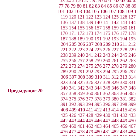
53
54
55
56
57
58
59
60
61
62
63
64
6
77
78
79
80
81
82
83
84
85
86
87
88
8
101
102
103
104
105
106
107
108
109
119
120
121
122
123
124
125
126
127
136
137
138
139
140
141
142
143
144
153
154
155
156
157
158
159
160
161
170
171
172
173
174
175
176
177
178
187
188
189
190
191
192
193
194
195
204
205
206
207
208
209
210
211
212
221
222
223
224
225
226
227
228
229
238
239
240
241
242
243
244
245
246
255
256
257
258
259
260
261
262
263
272
273
274
275
276
277
278
279
280
289
290
291
292
293
294
295
296
297
306
307
308
309
310
311
312
313
314
323
324
325
326
327
328
329
330
331
340
341
342
343
344
345
346
347
348
Предыдущие 20
357
358
359
360
361
362
363
364
365
374
375
376
377
378
379
380
381
382
391
392
393
394
395
396
397
398
399
408
409
410
411
412
413
414
415
416
425
426
427
428
429
430
431
432
433
442
443
444
445
446
447
448
449
450
459
460
461
462
463
464
465
466
467
476
477
478
479
480
481
482
483
484