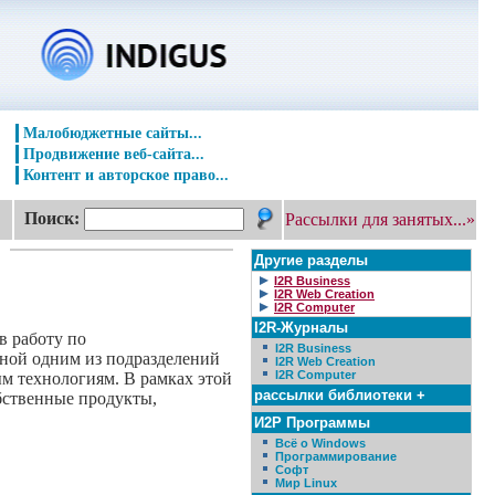
Малобюджетные сайты...
Продвижение веб-сайта...
Контент и авторское право...
Поиск:
Рассылки для занятых...»
Другие разделы
I2R Business
I2R Web Creation
I2R Computer
I2R-Журналы
в работу по
I2R Business
нной одним из подразделений
I2R Web Creation
I2R Computer
м технологиям. В рамках этой
рассылки библиотеки +
бственные продукты,
И2Р Программы
Всё о Windows
Программирование
Софт
Мир Linux