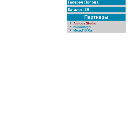
Галерея Попова
Каталог I2R
Партнеры
Amicus Studio
NunDesign
MegaTIS.Ru