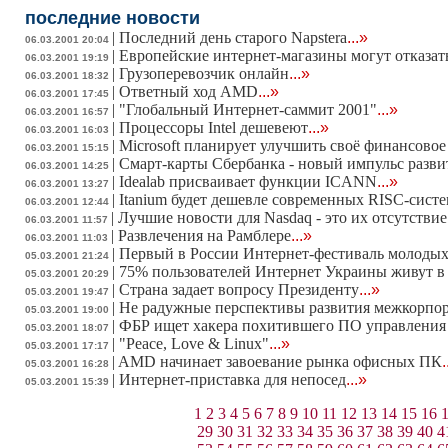
последние новости
|
Последний день старого Napstera
...»
06.03.2001 20:04
|
Европейские интернет-магазины могут отказа
06.03.2001 19:19
|
Грузоперевозчик онлайн
...»
06.03.2001 18:32
|
Ответный ход AMD
...»
06.03.2001 17:45
|
"Глобальный Интернет-саммит 2001"
...»
06.03.2001 16:57
|
Процессоры Intel дешевеют
...»
06.03.2001 16:03
|
Microsoft планирует улучшить своё финансовое 
06.03.2001 15:15
|
Смарт-карты Сбербанка - новый импульс разви
06.03.2001 14:25
|
Idealab присваивает функции ICANN
...»
06.03.2001 13:27
|
Itanium будет дешевле современных RISC-систе
06.03.2001 12:44
|
Лучшие новости для Nasdaq - это их отсутствие
06.03.2001 11:57
|
Развлечения на Рамблере
...»
06.03.2001 11:03
|
Первый в России Интернет-фестиваль молодых
05.03.2001 21:24
|
75% пользователей Интернет Украины живут в
05.03.2001 20:29
|
Страна задает вопросу Президенту
...»
05.03.2001 19:47
|
Не радужные перспективы развития межкорпор
05.03.2001 19:00
|
ФБР ищет хакера похитившего ПО управления
05.03.2001 18:07
|
"Peace, Love & Linux"
...»
05.03.2001 17:17
|
AMD начинает завоевание рынка офисных ПК
.
05.03.2001 16:28
|
Интернет-приставка для непосед
...»
05.03.2001 15:39
1
2
3
4
5
6
7
8
9
10
11
12
13
14
15
16
29
30
31
32
33
34
35
36
37
38
39
40
4