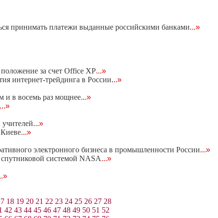
ться принимать платежи выданные российскими банками
...»
положение за счет Office XP
...»
тия интернет-трейдинга в России
...»
м и в восемь раз мощнее
...»
...»
 учителей
...»
 Киеве
...»
ативного электронного бизнеса в промышленности России
...»
 спутниковой системой NASA
...»
..»
17
18
19
20
21
22
23
24
25
26
27
28
1
42
43
44
45
46
47
48
49
50
51
52