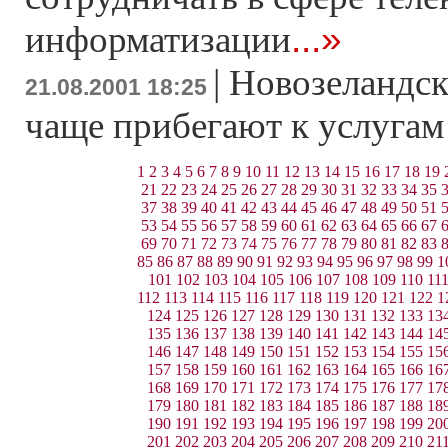
...»
информатизации
|
Новозеландск
21.08.2001 18:25
чаще прибегают к услуга
1
2
3
4
5
6
7
8
9
10
11
12
13
14
15
16
17
18
19
21
22
23
24
25
26
27
28
29
30
31
32
33
34
35
37
38
39
40
41
42
43
44
45
46
47
48
49
50
51
53
54
55
56
57
58
59
60
61
62
63
64
65
66
67
69
70
71
72
73
74
75
76
77
78
79
80
81
82
83
85
86
87
88
89
90
91
92
93
94
95
96
97
98
99
1
101
102
103
104
105
106
107
108
109
110
11
112
113
114
115
116
117
118
119
120
121
122
1
124
125
126
127
128
129
130
131
132
133
13
135
136
137
138
139
140
141
142
143
144
14
146
147
148
149
150
151
152
153
154
155
15
157
158
159
160
161
162
163
164
165
166
16
168
169
170
171
172
173
174
175
176
177
17
179
180
181
182
183
184
185
186
187
188
18
190
191
192
193
194
195
196
197
198
199
20
201
202
203
204
205
206
207
208
209
210
21