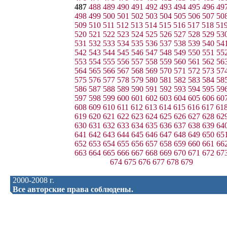
487
488
489
490
491
492
493
494
495
496
49
498
499
500
501
502
503
504
505
506
507
50
509
510
511
512
513
514
515
516
517
518
51
520
521
522
523
524
525
526
527
528
529
53
531
532
533
534
535
536
537
538
539
540
54
542
543
544
545
546
547
548
549
550
551
55
553
554
555
556
557
558
559
560
561
562
56
564
565
566
567
568
569
570
571
572
573
57
575
576
577
578
579
580
581
582
583
584
58
586
587
588
589
590
591
592
593
594
595
59
597
598
599
600
601
602
603
604
605
606
60
608
609
610
611
612
613
614
615
616
617
61
619
620
621
622
623
624
625
626
627
628
62
630
631
632
633
634
635
636
637
638
639
64
641
642
643
644
645
646
647
648
649
650
65
652
653
654
655
656
657
658
659
660
661
66
663
664
665
666
667
668
669
670
671
672
67
674
675
676
677
678
679
2000-2008 г.
Все авторские права соблюдены.