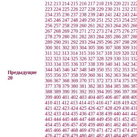
212
213
214
215
216
217
218
219
220
221
22
223
224
225
226
227
228
229
230
231
232
23
234
235
236
237
238
239
240
241
242
243
24
245
246
247
248
249
250
251
252
253
254
25
256
257
258
259
260
261
262
263
264
265
26
267
268
269
270
271
272
273
274
275
276
27
278
279
280
281
282
283
284
285
286
287
28
289
290
291
292
293
294
295
296
297
298
29
300
301
302
303
304
305
306
307
308
309
31
311
312
313
314
315
316
317
318
319
320
32
322
323
324
325
326
327
328
329
330
331
33
333
334
335
336
337
338
339
340
341
342
34
344
345
346
347
348
349
350
351
352
353
35
Предыдущие
355
356
357
358
359
360
361
362
363
364
36
20
366
367
368
369
370
371
372
373
374
375
37
377
378
379
380
381
382
383
384
385
386
38
388
389
390
391
392
393
394
395
396
397
39
399
400
401
402
403
404
405
406
407
408
40
410
411
412
413
414
415
416
417
418
419
42
421
422
423
424
425
426
427
428
429
430
43
432
433
434
435
436
437
438
439
440
441
44
443
444
445
446
447
448
449
450
451
452
45
454
455
456
457
458
459
460
461
462
463
46
465
466
467
468
469
470
471
472
473
474
47
476
477
478
479
480
481
482
483
484
485
48