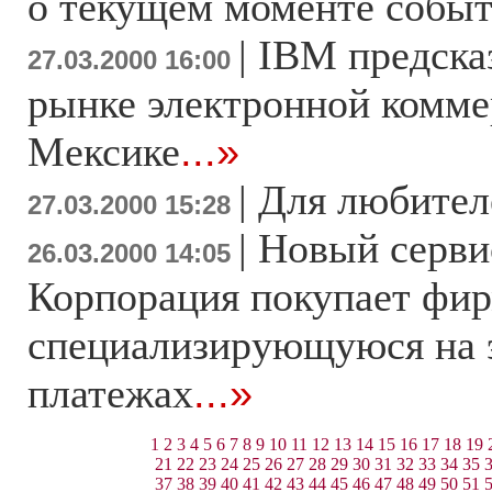
о текущем моменте событ
|
IBM предска
27.03.2000 16:00
рынке электронной комме
Мексике
...»
|
Для любител
27.03.2000 15:28
|
Новый серви
26.03.2000 14:05
Корпорация покупает фир
специализирующуюся на 
платежах
...»
1
2
3
4
5
6
7
8
9
10
11
12
13
14
15
16
17
18
19
21
22
23
24
25
26
27
28
29
30
31
32
33
34
35
37
38
39
40
41
42
43
44
45
46
47
48
49
50
51