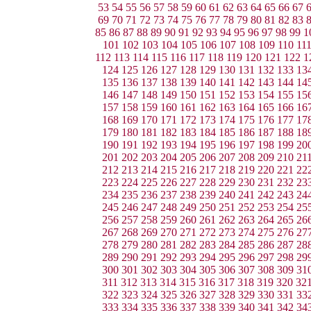
53
54
55
56
57
58
59
60
61
62
63
64
65
66
67
69
70
71
72
73
74
75
76
77
78
79
80
81
82
83
85
86
87
88
89
90
91
92
93
94
95
96
97
98
99
1
101
102
103
104
105
106
107
108
109
110
11
112
113
114
115
116
117
118
119
120
121
122
1
124
125
126
127
128
129
130
131
132
133
13
135
136
137
138
139
140
141
142
143
144
14
146
147
148
149
150
151
152
153
154
155
15
157
158
159
160
161
162
163
164
165
166
16
168
169
170
171
172
173
174
175
176
177
17
179
180
181
182
183
184
185
186
187
188
18
190
191
192
193
194
195
196
197
198
199
20
201
202
203
204
205
206
207
208
209
210
21
212
213
214
215
216
217
218
219
220
221
22
223
224
225
226
227
228
229
230
231
232
23
234
235
236
237
238
239
240
241
242
243
24
245
246
247
248
249
250
251
252
253
254
25
256
257
258
259
260
261
262
263
264
265
26
267
268
269
270
271
272
273
274
275
276
27
278
279
280
281
282
283
284
285
286
287
28
289
290
291
292
293
294
295
296
297
298
29
300
301
302
303
304
305
306
307
308
309
31
311
312
313
314
315
316
317
318
319
320
32
322
323
324
325
326
327
328
329
330
331
33
333
334
335
336
337
338
339
340
341
342
34