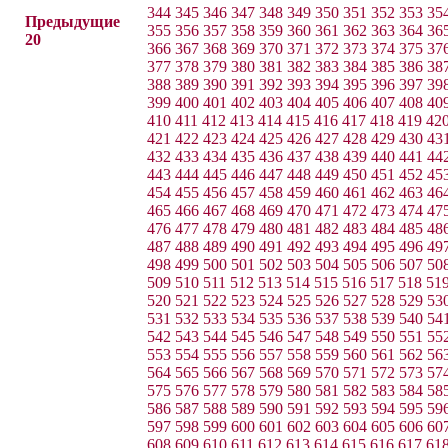
344
345
346
347
348
349
350
351
352
353
35
Предыдущие
355
356
357
358
359
360
361
362
363
364
36
20
366
367
368
369
370
371
372
373
374
375
37
377
378
379
380
381
382
383
384
385
386
38
388
389
390
391
392
393
394
395
396
397
39
399
400
401
402
403
404
405
406
407
408
40
410
411
412
413
414
415
416
417
418
419
42
421
422
423
424
425
426
427
428
429
430
43
432
433
434
435
436
437
438
439
440
441
44
443
444
445
446
447
448
449
450
451
452
45
454
455
456
457
458
459
460
461
462
463
46
465
466
467
468
469
470
471
472
473
474
47
476
477
478
479
480
481
482
483
484
485
48
487
488
489
490
491
492
493
494
495
496
49
498
499
500
501
502
503
504
505
506
507
50
509
510
511
512
513
514
515
516
517
518
51
520
521
522
523
524
525
526
527
528
529
53
531
532
533
534
535
536
537
538
539
540
54
542
543
544
545
546
547
548
549
550
551
55
553
554
555
556
557
558
559
560
561
562
56
564
565
566
567
568
569
570
571
572
573
57
575
576
577
578
579
580
581
582
583
584
58
586
587
588
589
590
591
592
593
594
595
59
597
598
599
600
601
602
603
604
605
606
60
608
609
610
611
612
613
614
615
616
617
61