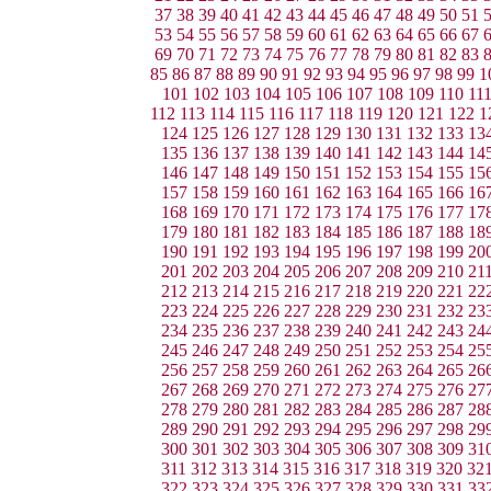
37
38
39
40
41
42
43
44
45
46
47
48
49
50
51
53
54
55
56
57
58
59
60
61
62
63
64
65
66
67
69
70
71
72
73
74
75
76
77
78
79
80
81
82
83
85
86
87
88
89
90
91
92
93
94
95
96
97
98
99
1
101
102
103
104
105
106
107
108
109
110
11
112
113
114
115
116
117
118
119
120
121
122
1
124
125
126
127
128
129
130
131
132
133
13
135
136
137
138
139
140
141
142
143
144
14
146
147
148
149
150
151
152
153
154
155
15
157
158
159
160
161
162
163
164
165
166
16
168
169
170
171
172
173
174
175
176
177
17
179
180
181
182
183
184
185
186
187
188
18
190
191
192
193
194
195
196
197
198
199
20
201
202
203
204
205
206
207
208
209
210
21
212
213
214
215
216
217
218
219
220
221
22
223
224
225
226
227
228
229
230
231
232
23
234
235
236
237
238
239
240
241
242
243
24
245
246
247
248
249
250
251
252
253
254
25
256
257
258
259
260
261
262
263
264
265
26
267
268
269
270
271
272
273
274
275
276
27
278
279
280
281
282
283
284
285
286
287
28
289
290
291
292
293
294
295
296
297
298
29
300
301
302
303
304
305
306
307
308
309
31
311
312
313
314
315
316
317
318
319
320
32
322
323
324
325
326
327
328
329
330
331
33