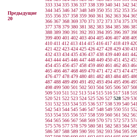
333
334
335
336
337
338
339
340
341
342
34
344
345
346
347
348
349
350
351
352
353
35
Предыдущие
355
356
357
358
359
360
361
362
363
364
36
20
366
367
368
369
370
371
372
373
374
375
37
377
378
379
380
381
382
383
384
385
386
38
388
389
390
391
392
393
394
395
396
397
39
399
400
401
402
403
404
405
406
407
408
40
410
411
412
413
414
415
416
417
418
419
42
421
422
423
424
425
426
427
428
429
430
43
432
433
434
435
436
437
438
439
440
441
44
443
444
445
446
447
448
449
450
451
452
45
454
455
456
457
458
459
460
461
462
463
46
465
466
467
468
469
470
471
472
473
474
47
476
477
478
479
480
481
482
483
484
485
48
487
488
489
490
491
492
493
494
495
496
49
498
499
500
501
502
503
504
505
506
507
50
509
510
511
512
513
514
515
516
517
518
51
520
521
522
523
524
525
526
527
528
529
53
531
532
533
534
535
536
537
538
539
540
54
542
543
544
545
546
547
548
549
550
551
55
553
554
555
556
557
558
559
560
561
562
56
564
565
566
567
568
569
570
571
572
573
57
575
576
577
578
579
580
581
582
583
584
58
586
587
588
589
590
591
592
593
594
595
59
597
598
599
600
601
602
603
604
605
606
60