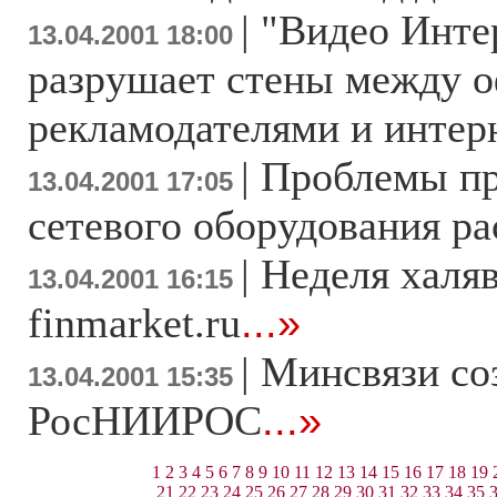
|
"Видео Инте
13.04.2001 18:00
разрушает стены между 
рекламодателями и интер
|
Проблемы пр
13.04.2001 17:05
сетевого оборудования ра
|
Неделя халя
13.04.2001 16:15
finmarket.ru
...»
|
Минсвязи со
13.04.2001 15:35
РосНИИРОС
...»
1
2
3
4
5
6
7
8
9
10
11
12
13
14
15
16
17
18
19
21
22
23
24
25
26
27
28
29
30
31
32
33
34
35