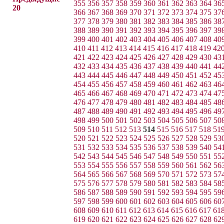
355
356
357
358
359
360
361
362
363
364
36
20
366
367
368
369
370
371
372
373
374
375
37
377
378
379
380
381
382
383
384
385
386
38
388
389
390
391
392
393
394
395
396
397
39
399
400
401
402
403
404
405
406
407
408
40
410
411
412
413
414
415
416
417
418
419
42
421
422
423
424
425
426
427
428
429
430
43
432
433
434
435
436
437
438
439
440
441
44
443
444
445
446
447
448
449
450
451
452
45
454
455
456
457
458
459
460
461
462
463
46
465
466
467
468
469
470
471
472
473
474
47
476
477
478
479
480
481
482
483
484
485
48
487
488
489
490
491
492
493
494
495
496
49
498
499
500
501
502
503
504
505
506
507
50
509
510
511
512
513
514
515
516
517
518
51
520
521
522
523
524
525
526
527
528
529
53
531
532
533
534
535
536
537
538
539
540
54
542
543
544
545
546
547
548
549
550
551
55
553
554
555
556
557
558
559
560
561
562
56
564
565
566
567
568
569
570
571
572
573
57
575
576
577
578
579
580
581
582
583
584
58
586
587
588
589
590
591
592
593
594
595
59
597
598
599
600
601
602
603
604
605
606
60
608
609
610
611
612
613
614
615
616
617
61
619
620
621
622
623
624
625
626
627
628
62