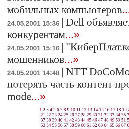
.
мобильных компьютеров
|
Dell объявляе
24.05.2001 15:36
...»
конкурентам
|
"КиберПлат.к
24.05.2001 15:16
...»
мошенников
|
NTT DoCoMo 
24.05.2001 14:48
потерять часть контент пр
...»
mode
1
2
3
4
5
6
7
8
9
10
11
12
13
14
15
16
17
18
19
21
22
23
24
25
26
27
28
29
30
31
32
33
34
35
37
38
39
40
41
42
43
44
45
46
47
48
49
50
51
53
54
55
56
57
58
59
60
61
62
63
64
65
66
67