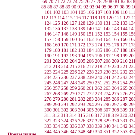
69
70
71
72
73
74
75
76
77
78
79
80
81
82
83
85
86
87
88
89
90
91
92
93
94
95
96
97
98
99
1
101
102
103
104
105
106
107
108
109
110
11
112
113
114
115
116
117
118
119
120
121
122
1
124
125
126
127
128
129
130
131
132
133
13
135
136
137
138
139
140
141
142
143
144
14
146
147
148
149
150
151
152
153
154
155
15
157
158
159
160
161
162
163
164
165
166
16
168
169
170
171
172
173
174
175
176
177
17
179
180
181
182
183
184
185
186
187
188
18
190
191
192
193
194
195
196
197
198
199
20
201
202
203
204
205
206
207
208
209
210
21
212
213
214
215
216
217
218
219
220
221
22
223
224
225
226
227
228
229
230
231
232
23
234
235
236
237
238
239
240
241
242
243
24
245
246
247
248
249
250
251
252
253
254
25
256
257
258
259
260
261
262
263
264
265
26
267
268
269
270
271
272
273
274
275
276
27
278
279
280
281
282
283
284
285
286
287
28
289
290
291
292
293
294
295
296
297
298
29
300
301
302
303
304
305
306
307
308
309
31
311
312
313
314
315
316
317
318
319
320
32
322
323
324
325
326
327
328
329
330
331
33
333
334
335
336
337
338
339
340
341
342
34
344
345
346
347
348
349
350
351
352
353
35
Предыдущие