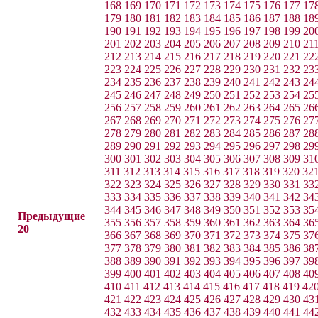
168
169
170
171
172
173
174
175
176
177
17
179
180
181
182
183
184
185
186
187
188
18
190
191
192
193
194
195
196
197
198
199
20
201
202
203
204
205
206
207
208
209
210
21
212
213
214
215
216
217
218
219
220
221
22
223
224
225
226
227
228
229
230
231
232
23
234
235
236
237
238
239
240
241
242
243
24
245
246
247
248
249
250
251
252
253
254
25
256
257
258
259
260
261
262
263
264
265
26
267
268
269
270
271
272
273
274
275
276
27
278
279
280
281
282
283
284
285
286
287
28
289
290
291
292
293
294
295
296
297
298
29
300
301
302
303
304
305
306
307
308
309
31
311
312
313
314
315
316
317
318
319
320
32
322
323
324
325
326
327
328
329
330
331
33
333
334
335
336
337
338
339
340
341
342
34
344
345
346
347
348
349
350
351
352
353
35
Предыдущие
355
356
357
358
359
360
361
362
363
364
36
20
366
367
368
369
370
371
372
373
374
375
37
377
378
379
380
381
382
383
384
385
386
38
388
389
390
391
392
393
394
395
396
397
39
399
400
401
402
403
404
405
406
407
408
40
410
411
412
413
414
415
416
417
418
419
42
421
422
423
424
425
426
427
428
429
430
43
432
433
434
435
436
437
438
439
440
441
44