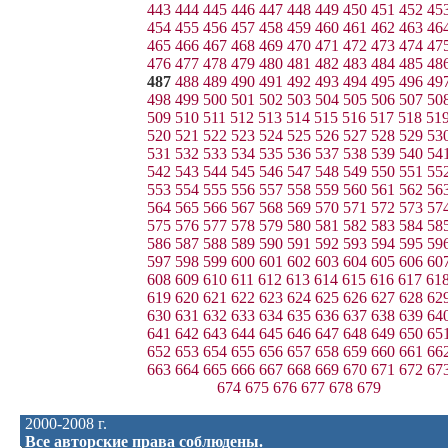
443
444
445
446
447
448
449
450
451
452
45
454
455
456
457
458
459
460
461
462
463
46
465
466
467
468
469
470
471
472
473
474
47
476
477
478
479
480
481
482
483
484
485
48
487
488
489
490
491
492
493
494
495
496
49
498
499
500
501
502
503
504
505
506
507
50
509
510
511
512
513
514
515
516
517
518
51
520
521
522
523
524
525
526
527
528
529
53
531
532
533
534
535
536
537
538
539
540
54
542
543
544
545
546
547
548
549
550
551
55
553
554
555
556
557
558
559
560
561
562
56
564
565
566
567
568
569
570
571
572
573
57
575
576
577
578
579
580
581
582
583
584
58
586
587
588
589
590
591
592
593
594
595
59
597
598
599
600
601
602
603
604
605
606
60
608
609
610
611
612
613
614
615
616
617
61
619
620
621
622
623
624
625
626
627
628
62
630
631
632
633
634
635
636
637
638
639
64
641
642
643
644
645
646
647
648
649
650
65
652
653
654
655
656
657
658
659
660
661
66
663
664
665
666
667
668
669
670
671
672
67
674
675
676
677
678
679
2000-2008 г.
Все авторские права соблюдены.