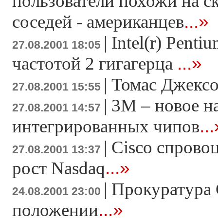
пользователи похожи на ск
...»
соседей - американцев
|
Intel(r) Penti
27.08.2001 18:05
...»
частотой 2 гигагерца
|
Томас Джексо
27.08.2001 15:55
|
3М – новое н
27.08.2001 14:57
..
интегрированных чипов
|
Cisco спрово
27.08.2001 13:37
...»
рост Nasdaq
|
Прокуратура
24.08.2001 23:00
...»
положении