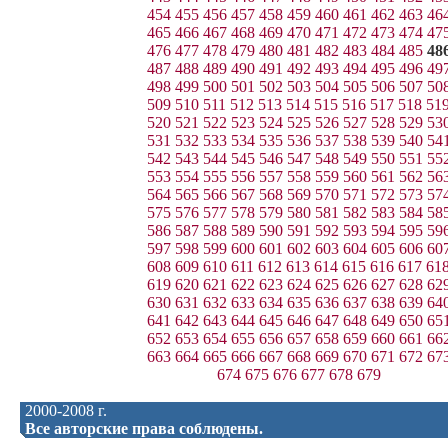
454
455
456
457
458
459
460
461
462
463
46
465
466
467
468
469
470
471
472
473
474
47
476
477
478
479
480
481
482
483
484
485
48
487
488
489
490
491
492
493
494
495
496
49
498
499
500
501
502
503
504
505
506
507
50
509
510
511
512
513
514
515
516
517
518
51
520
521
522
523
524
525
526
527
528
529
53
531
532
533
534
535
536
537
538
539
540
54
542
543
544
545
546
547
548
549
550
551
55
553
554
555
556
557
558
559
560
561
562
56
564
565
566
567
568
569
570
571
572
573
57
575
576
577
578
579
580
581
582
583
584
58
586
587
588
589
590
591
592
593
594
595
59
597
598
599
600
601
602
603
604
605
606
60
608
609
610
611
612
613
614
615
616
617
61
619
620
621
622
623
624
625
626
627
628
62
630
631
632
633
634
635
636
637
638
639
64
641
642
643
644
645
646
647
648
649
650
65
652
653
654
655
656
657
658
659
660
661
66
663
664
665
666
667
668
669
670
671
672
67
674
675
676
677
678
679
2000-2008 г.
Все авторские права соблюдены.