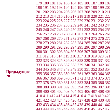
179
180
181
182
183
184
185
186
187
188
18
190
191
192
193
194
195
196
197
198
199
20
201
202
203
204
205
206
207
208
209
210
21
212
213
214
215
216
217
218
219
220
221
22
223
224
225
226
227
228
229
230
231
232
23
234
235
236
237
238
239
240
241
242
243
24
245
246
247
248
249
250
251
252
253
254
25
256
257
258
259
260
261
262
263
264
265
26
267
268
269
270
271
272
273
274
275
276
27
278
279
280
281
282
283
284
285
286
287
28
289
290
291
292
293
294
295
296
297
298
29
300
301
302
303
304
305
306
307
308
309
31
311
312
313
314
315
316
317
318
319
320
32
322
323
324
325
326
327
328
329
330
331
33
333
334
335
336
337
338
339
340
341
342
34
344
345
346
347
348
349
350
351
352
353
35
Предыдущие
355
356
357
358
359
360
361
362
363
364
36
20
366
367
368
369
370
371
372
373
374
375
37
377
378
379
380
381
382
383
384
385
386
38
388
389
390
391
392
393
394
395
396
397
39
399
400
401
402
403
404
405
406
407
408
40
410
411
412
413
414
415
416
417
418
419
42
421
422
423
424
425
426
427
428
429
430
43
432
433
434
435
436
437
438
439
440
441
44
443
444
445
446
447
448
449
450
451
452
45