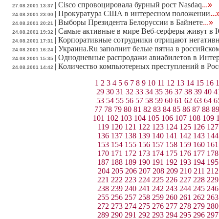
|
Cisco спровоцировала бурный рост Nasdaq
...»
27.08.2001 13:37
|
Прокуратура США в интересном положении
...
24.08.2001 23:00
|
Выборы Президента Белоруссии в Байнете
...»
24.08.2001 20:21
|
Самые активные в мире Веб-серферы живут в
24.08.2001 19:32
|
Корпоративные сотрудники отрицают негативн
24.08.2001 17:31
|
Украина.Ru заполнит белые пятна в российско
24.08.2001 16:24
|
Однодневные распродажи авиабилетов в Инте
24.08.2001 15:35
|
Количество компьютерных преступлений в Рос
24.08.2001 14:42
1
2
3
4
5
6
7
8
9
10
11
12
13
14
15
16
29
30
31
32
33
34
35
36
37
38
39
40
4
53
54
55
56
57
58
59
60
61
62
63
64
6
77
78
79
80
81
82
83
84
85
86
87
88
8
101
102
103
104
105
106
107
108
109
119
120
121
122
123
124
125
126
127
136
137
138
139
140
141
142
143
144
153
154
155
156
157
158
159
160
161
170
171
172
173
174
175
176
177
178
187
188
189
190
191
192
193
194
195
204
205
206
207
208
209
210
211
212
221
222
223
224
225
226
227
228
229
238
239
240
241
242
243
244
245
246
255
256
257
258
259
260
261
262
263
272
273
274
275
276
277
278
279
280
289
290
291
292
293
294
295
296
297