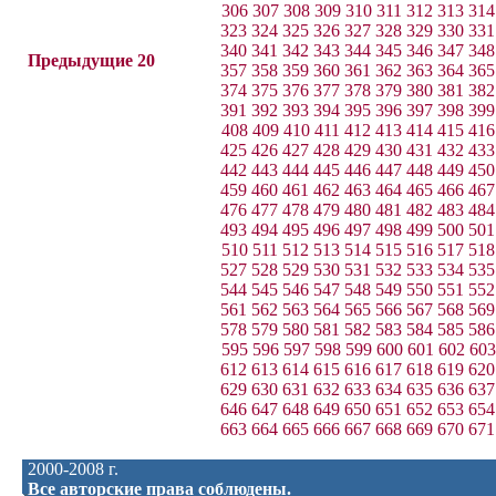
306
307
308
309
310
311
312
313
314
323
324
325
326
327
328
329
330
331
340
341
342
343
344
345
346
347
348
Предыдущие 20
357
358
359
360
361
362
363
364
365
374
375
376
377
378
379
380
381
382
391
392
393
394
395
396
397
398
399
408
409
410
411
412
413
414
415
416
425
426
427
428
429
430
431
432
433
442
443
444
445
446
447
448
449
450
459
460
461
462
463
464
465
466
467
476
477
478
479
480
481
482
483
484
493
494
495
496
497
498
499
500
501
510
511
512
513
514
515
516
517
518
527
528
529
530
531
532
533
534
535
544
545
546
547
548
549
550
551
552
561
562
563
564
565
566
567
568
569
578
579
580
581
582
583
584
585
586
595
596
597
598
599
600
601
602
603
612
613
614
615
616
617
618
619
620
629
630
631
632
633
634
635
636
637
646
647
648
649
650
651
652
653
654
663
664
665
666
667
668
669
670
671
2000-2008 г.
Все авторские права соблюдены.