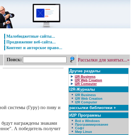
Малобюджетные сайты...
Продвижение веб-сайта...
Контент и авторское право...
Поиск:
Рассылки для занятых...»
Другие разделы
I2R Business
I2R Web Creation
I2R Computer
I2R-Журналы
I2R Business
I2R Web Creation
I2R Computer
ной системы (Гуру) по пиву и
рассылки библиотеки +
И2Р Программы
Всё о Windows
, будут награждены знаками
Программирование
нное". А победитель получит
Софт
Мир Linux