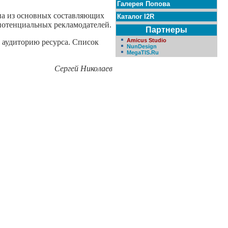
Галерея Попова
дна из основных составляющих
Каталог I2R
потенциальных рекламодателей.
Партнеры
Amicus Studio
ь аудиторию ресурса. Список
NunDesign
MegaTIS.Ru
Сергей Николаев