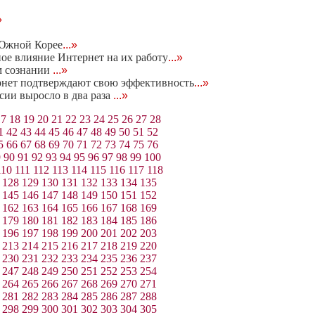
»
 Южной Корее
...»
ое влияние Интернет на их работу
...»
м сознании
...»
рнет подтверждают свою эффективность
...»
сии выросло в два раза
...»
17
18
19
20
21
22
23
24
25
26
27
28
1
42
43
44
45
46
47
48
49
50
51
52
5
66
67
68
69
70
71
72
73
74
75
76
9
90
91
92
93
94
95
96
97
98
99
100
110
111
112
113
114
115
116
117
118
128
129
130
131
132
133
134
135
145
146
147
148
149
150
151
152
162
163
164
165
166
167
168
169
179
180
181
182
183
184
185
186
196
197
198
199
200
201
202
203
213
214
215
216
217
218
219
220
230
231
232
233
234
235
236
237
247
248
249
250
251
252
253
254
264
265
266
267
268
269
270
271
281
282
283
284
285
286
287
288
298
299
300
301
302
303
304
305