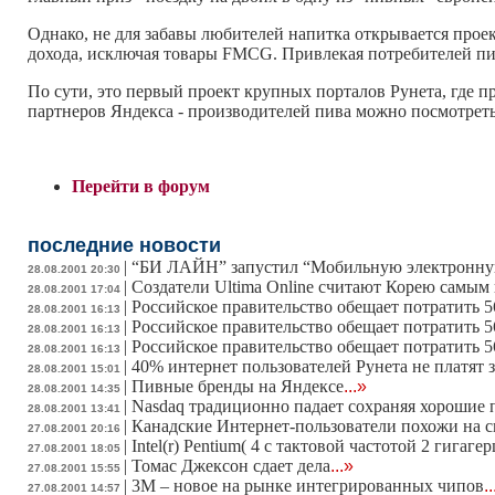
Однако, не для забавы любителей напитка открывается прое
дохода, исключая товары FMCG. Привлекая потребителей пи
По сути, это первый проект крупных порталов Рунета, где 
партнеров Яндекса - производителей пива можно посмотрет
Перейти в форум
последние новости
|
“БИ ЛАЙН” запустил “Мобильную электронну
28.08.2001 20:30
|
Создатели Ultima Online считают Корею самы
28.08.2001 17:04
|
Российское правительство обещает потратить 
28.08.2001 16:13
|
Российское правительство обещает потратить 
28.08.2001 16:13
|
Российское правительство обещает потратить 
28.08.2001 16:13
|
40% интернет пользователей Рунета не платят з
28.08.2001 15:01
|
Пивные бренды на Яндексе
...»
28.08.2001 14:35
|
Nasdaq традиционно падает сохраняя хорошие
28.08.2001 13:41
|
Канадские Интернет-пользователи похожи на ск
27.08.2001 20:16
|
Intel(r) Pentium( 4 с тактовой частотой 2 гигаге
27.08.2001 18:05
|
Томас Джексон сдает дела
...»
27.08.2001 15:55
|
3М – новое на рынке интегрированных чипов
.
27.08.2001 14:57