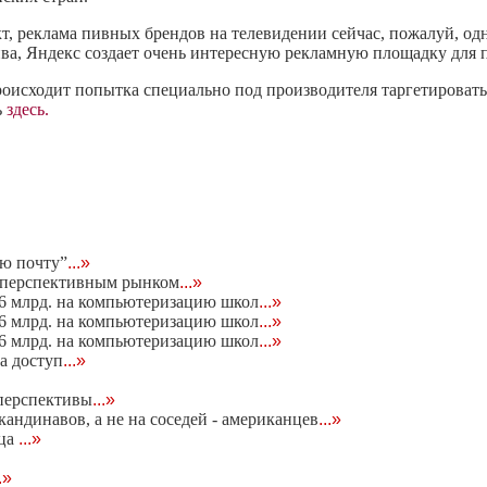
кт, реклама пивных брендов на телевидении сейчас, пожалуй, о
ва, Яндекс создает очень интересную рекламную площадку для 
происходит попытка специально под производителя таргетироват
ь
здесь.
ю почту”
...»
м перспективным рынком
...»
56 млрд. на компьютеризацию школ
...»
56 млрд. на компьютеризацию школ
...»
56 млрд. на компьютеризацию школ
...»
а доступ
...»
 перспективы
...»
андинавов, а не на соседей - американцев
...»
рца
...»
..»