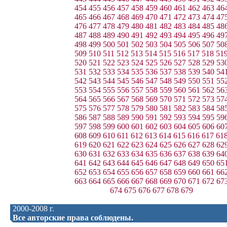
454
455
456
457
458
459
460
461
462
463
46
465
466
467
468
469
470
471
472
473
474
47
476
477
478
479
480
481
482
483
484
485
48
487
488
489
490
491
492
493
494
495
496
49
498
499
500
501
502
503
504
505
506
507
50
509
510
511
512
513
514
515
516
517
518
51
520
521
522
523
524
525
526
527
528
529
53
531
532
533
534
535
536
537
538
539
540
54
542
543
544
545
546
547
548
549
550
551
55
553
554
555
556
557
558
559
560
561
562
56
564
565
566
567
568
569
570
571
572
573
57
575
576
577
578
579
580
581
582
583
584
58
586
587
588
589
590
591
592
593
594
595
59
597
598
599
600
601
602
603
604
605
606
60
608
609
610
611
612
613
614
615
616
617
61
619
620
621
622
623
624
625
626
627
628
62
630
631
632
633
634
635
636
637
638
639
64
641
642
643
644
645
646
647
648
649
650
65
652
653
654
655
656
657
658
659
660
661
66
663
664
665
666
667
668
669
670
671
672
67
674
675
676
677
678
679
2000-2008 г.
Все авторские права соблюдены.