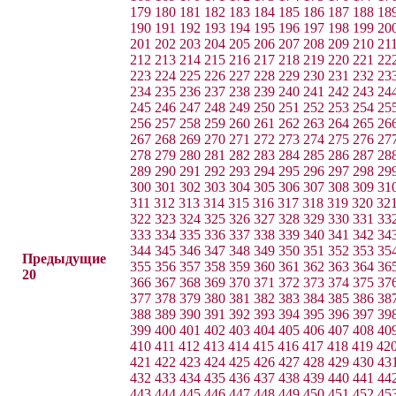
179
180
181
182
183
184
185
186
187
188
18
190
191
192
193
194
195
196
197
198
199
20
201
202
203
204
205
206
207
208
209
210
21
212
213
214
215
216
217
218
219
220
221
22
223
224
225
226
227
228
229
230
231
232
23
234
235
236
237
238
239
240
241
242
243
24
245
246
247
248
249
250
251
252
253
254
25
256
257
258
259
260
261
262
263
264
265
26
267
268
269
270
271
272
273
274
275
276
27
278
279
280
281
282
283
284
285
286
287
28
289
290
291
292
293
294
295
296
297
298
29
300
301
302
303
304
305
306
307
308
309
31
311
312
313
314
315
316
317
318
319
320
32
322
323
324
325
326
327
328
329
330
331
33
333
334
335
336
337
338
339
340
341
342
34
344
345
346
347
348
349
350
351
352
353
35
Предыдущие
355
356
357
358
359
360
361
362
363
364
36
20
366
367
368
369
370
371
372
373
374
375
37
377
378
379
380
381
382
383
384
385
386
38
388
389
390
391
392
393
394
395
396
397
39
399
400
401
402
403
404
405
406
407
408
40
410
411
412
413
414
415
416
417
418
419
42
421
422
423
424
425
426
427
428
429
430
43
432
433
434
435
436
437
438
439
440
441
44
443
444
445
446
447
448
449
450
451
452
45