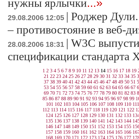
...»
нужны ярлычки
|
Роджер Дули.
29.08.2006 12:05
– противостояние в веб-ди
|
W3C выпусти
28.08.2006 18:31
спецификации стандарта
1
2
3
4
5
6
7
8
9
10
11
12
13
14
15
16
17
18
19
21
22
23
24
25
26
27
28
29
30
31
32
33
34
35
37
38
39
40
41
42
43
44
45
46
47
48
49
50
51
53
54
55
56
57
58
59
60
61
62
63
64
65
66
67
69
70
71
72
73
74
75
76
77
78
79
80
81
82
83
85
86
87
88
89
90
91
92
93
94
95
96
97
98
99
1
101
102
103
104
105
106
107
108
109
110
11
112
113
114
115
116
117
118
119
120
121
122
1
124
125
126
127
128
129
130
131
132
133
13
135
136
137
138
139
140
141
142
143
144
14
146
147
148
149
150
151
152
153
154
155
15
157
158
159
160
161
162
163
164
165
166
16
168
169
170
171
172
173
174
175
176
177
17