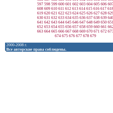
597
598
599
600
601
602
603
604
605
606
60
608
609
610
611
612
613
614
615
616
617
61
619
620
621
622
623
624
625
626
627
628
62
630
631
632
633
634
635
636
637
638
639
64
641
642
643
644
645
646
647
648
649
650
65
652
653
654
655
656
657
658
659
660
661
66
663
664
665
666
667
668
669
670
671
672
67
674
675
676
677
678
679
2000-2008 г.
Все авторские права соблюдены.