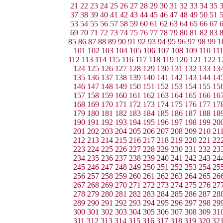
21
22
23
24
25
26
27
28
29
30
31
32
33
34
35
37
38
39
40
41
42
43
44
45
46
47
48
49
50
51
53
54
55
56
57
58
59
60
61
62
63
64
65
66
67
69
70
71
72
73
74
75
76
77
78
79
80
81
82
83
85
86
87
88
89
90
91
92
93
94
95
96
97
98
99
1
101
102
103
104
105
106
107
108
109
110
11
112
113
114
115
116
117
118
119
120
121
122
1
124
125
126
127
128
129
130
131
132
133
13
135
136
137
138
139
140
141
142
143
144
14
146
147
148
149
150
151
152
153
154
155
15
157
158
159
160
161
162
163
164
165
166
16
168
169
170
171
172
173
174
175
176
177
17
179
180
181
182
183
184
185
186
187
188
18
190
191
192
193
194
195
196
197
198
199
20
201
202
203
204
205
206
207
208
209
210
21
212
213
214
215
216
217
218
219
220
221
22
223
224
225
226
227
228
229
230
231
232
23
234
235
236
237
238
239
240
241
242
243
24
245
246
247
248
249
250
251
252
253
254
25
256
257
258
259
260
261
262
263
264
265
26
267
268
269
270
271
272
273
274
275
276
27
278
279
280
281
282
283
284
285
286
287
28
289
290
291
292
293
294
295
296
297
298
29
300
301
302
303
304
305
306
307
308
309
31
311
312
313
314
315
316
317
318
319
320
32