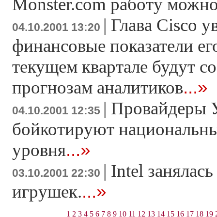
Monster.com работу можно
|
Глава Cisco у
04.10.2001 13:20
финансовые показатели ег
текущем квартале будут со
...»
прогнозам аналитиков
|
Провайдеры 
04.10.2001 12:35
бойкотируют национальны
...»
уровня
|
Intel занялас
03.10.2001 22:30
...»
игрушек.
1
2
3
4
5
6
7
8
9
10
11
12
13
14
15
16
17
18
19