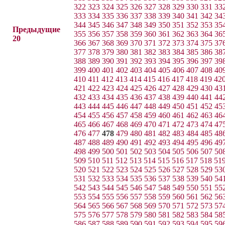
322
323
324
325
326
327
328
329
330
331
33
333
334
335
336
337
338
339
340
341
342
34
344
345
346
347
348
349
350
351
352
353
35
Предыдущие
355
356
357
358
359
360
361
362
363
364
36
20
366
367
368
369
370
371
372
373
374
375
37
377
378
379
380
381
382
383
384
385
386
38
388
389
390
391
392
393
394
395
396
397
39
399
400
401
402
403
404
405
406
407
408
40
410
411
412
413
414
415
416
417
418
419
42
421
422
423
424
425
426
427
428
429
430
43
432
433
434
435
436
437
438
439
440
441
44
443
444
445
446
447
448
449
450
451
452
45
454
455
456
457
458
459
460
461
462
463
46
465
466
467
468
469
470
471
472
473
474
47
476
477
478
479
480
481
482
483
484
485
48
487
488
489
490
491
492
493
494
495
496
49
498
499
500
501
502
503
504
505
506
507
50
509
510
511
512
513
514
515
516
517
518
51
520
521
522
523
524
525
526
527
528
529
53
531
532
533
534
535
536
537
538
539
540
54
542
543
544
545
546
547
548
549
550
551
55
553
554
555
556
557
558
559
560
561
562
56
564
565
566
567
568
569
570
571
572
573
57
575
576
577
578
579
580
581
582
583
584
58
586
587
588
589
590
591
592
593
594
595
59