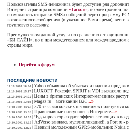
Пользователям SMS-пейджинга будет доступен ряд дополните
Интернет-страницы компании
«Таском»
, по электронной по
возможность отправки SMS-сообщений через программу PCMes
«отложенного сообщения» (в указанное Вами время), вести
групповую рассылку.
Преимуществом данной услуги по сравнению с традиционным
«БИ ЛАЙН», но и при междугороднем или международном авт
страны мира.
Перейти в форум
последние новости
|
Yahoo объявила об убытках и падении продаж в 
11.10.2001 16:34
|
LUXOFT, Рексофт, SPIRIT и VDI вызказали н
11.10.2001 15:37
|
Цены в британских Интернет-магазинах растут 
11.10.2001 14:01
|
Magaz.ru – могиканин В2С
...»
11.10.2001 13:15
|
370 тыс. московских школьников пользуются к
10.10.2001 16:49
|
Православные наступают в Интернете
...»
10.10.2001 15:39
|
Чудо-проектор создаст эффект летающих в воз
10.10.2001 14:39
|
AdVerso занялась мультипликацией, а Port.ru - 
10.10.2001 13:15
|
Первый молодежный GPRS-мобильник Nokia с
10.10.2001 12:28