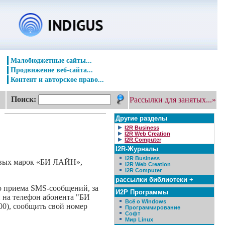
Малобюджетные сайты...
Продвижение веб-сайта...
Контент и авторское право...
Поиск:
Рассылки для занятых...»
Другие разделы
I2R Business
I2R Web Creation
I2R Computer
I2R-Журналы
I2R Business
говых марок «БИ ЛАЙН»,
I2R Web Creation
I2R Computer
рассылки библиотеки +
 приема SMS-сообщений, за
И2Р Программы
 на телефон абонента "БИ
Всё о Windows
00), сообщить свой номер
Программирование
Софт
Мир Linux