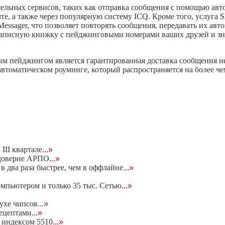
льных сервисов, таких как отправка сообщения с помощью авто
чте, а также через популярную систему ICQ. Кроме того, услуга
sager, что позволяет повторять сообщения, передавать их авт
 записную книжку с пейджинговыми номерами ваших друзей и зна
 пейджингом является гарантированная доставка сообщения не 
оматическом роуминге, который распространяется на более чем
III квартале
...»
едоверие АРПО
...»
в два раза быстрее, чем в оффлайне
...»
омпьютером и только 35 тыс. Сетью
...»
духе чипсов
...»
рецептами
...»
 индексом 5510
...»