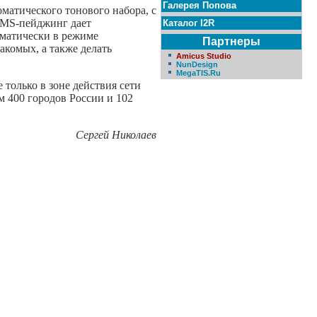
Галерея Попова
матического тонового набора, с
 SMS-пейджинг дает
Каталог I2R
оматически в режиме
Партнеры
комых, а также делать
Amicus Studio
NunDesign
MegaTIS.Ru
только в зоне действия сети
 400 городов России и 102
Сергей Николаев