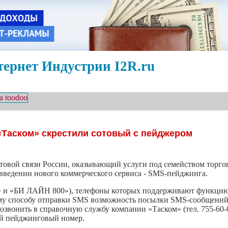
ернет Индустрии I2R.ru
«Таском» скрестили сотовый с пейджером
отовой связи России, оказывающий услуги под семейством тор
введении нового коммерческого сервиса - SMS-пейджинга.
 «БИ ЛАЙН 800»), телефоны которых поддерживают функцию
ому способу отправки SMS возможность посылки SMS-сообщений
озвонить в справочную службу компании «Таском» (тел. 755-60-
ый пейджинговый номер.