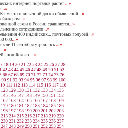
еских интернет-порталов растет
...»
а
...»
К вместо привычной доски объявлений
...»
пейджером
...»
ованной связи в России сравняется
...»
ольнению сотрудников
...»
ольнения 400 индийских... почтовых голубей
...»
50 000
...»
осле 11 сентября утроилось
...»
и
...»
ей английского.
...»
17
18
19
20
21
22
23
24
25
26
27
28
1
42
43
44
45
46
47
48
49
50
51
52
5
66
67
68
69
70
71
72
73
74
75
76
9
90
91
92
93
94
95
96
97
98
99
100
110
111
112
113
114
115
116
117
118
128
129
130
131
132
133
134
135
145
146
147
148
149
150
151
152
162
163
164
165
166
167
168
169
179
180
181
182
183
184
185
186
196
197
198
199
200
201
202
203
213
214
215
216
217
218
219
220
230
231
232
233
234
235
236
237
247
248
249
250
251
252
253
254