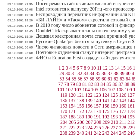
|
Посещаемость сайтов авиакомпаний и туристич
09.10.2001 21:35
|
Intel готовится к выпуску 20Ггц -ого процессор
09.10.2001 20:08
|
Беспроводный передатчик информации для КП
09.10.2001 19:18
|
«БИ ЛАЙН» и «Таском» скрестили сотовый с 
09.10.2001 18:20
|
В 2010 году число абонентов сотовой и фиксир
09.10.2001 17:29
|
DoubleClick скрывает планы по очередному ув
09.10.2001 16:45
|
Дешевая электронная почта стала причиной ув
09.10.2001 15:39
|
Русские Quake’ры бьются за путевку в Сеул и $
09.10.2001 13:08
|
Число читающих новости в Сети американцев п
09.10.2001 00:05
|
Почтовые отделения станут интернет-центрам
08.10.2001 22:59
|
ФИО и Education First создадут сайт для учител
08.10.2001 20:02
1
2
3
4
5
6
7
8
9
10
11
12
13
14
15
16
29
30
31
32
33
34
35
36
37
38
39
40
4
53
54
55
56
57
58
59
60
61
62
63
64
6
77
78
79
80
81
82
83
84
85
86
87
88
8
101
102
103
104
105
106
107
108
109
119
120
121
122
123
124
125
126
127
136
137
138
139
140
141
142
143
144
153
154
155
156
157
158
159
160
161
170
171
172
173
174
175
176
177
178
187
188
189
190
191
192
193
194
195
204
205
206
207
208
209
210
211
212
221
222
223
224
225
226
227
228
229
238
239
240
241
242
243
244
245
246