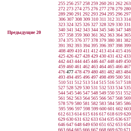
255
256
257
258
259
260
261
262
263
272
273
274
275
276
277
278
279
280
289
290
291
292
293
294
295
296
297
306
307
308
309
310
311
312
313
314
323
324
325
326
327
328
329
330
331
340
341
342
343
344
345
346
347
348
Предыдущие 20
357
358
359
360
361
362
363
364
365
374
375
376
377
378
379
380
381
382
391
392
393
394
395
396
397
398
399
408
409
410
411
412
413
414
415
416
425
426
427
428
429
430
431
432
433
442
443
444
445
446
447
448
449
450
459
460
461
462
463
464
465
466
467
476
477
478
479
480
481
482
483
484
493
494
495
496
497
498
499
500
501
510
511
512
513
514
515
516
517
518
527
528
529
530
531
532
533
534
535
544
545
546
547
548
549
550
551
552
561
562
563
564
565
566
567
568
569
578
579
580
581
582
583
584
585
586
595
596
597
598
599
600
601
602
603
612
613
614
615
616
617
618
619
620
629
630
631
632
633
634
635
636
637
646
647
648
649
650
651
652
653
654
663
664
665
666
667
668
669
670
671