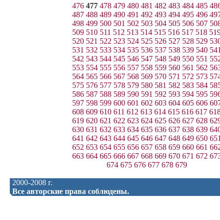
476
477
478
479
480
481
482
483
484
485
48
487
488
489
490
491
492
493
494
495
496
49
498
499
500
501
502
503
504
505
506
507
50
509
510
511
512
513
514
515
516
517
518
51
520
521
522
523
524
525
526
527
528
529
53
531
532
533
534
535
536
537
538
539
540
54
542
543
544
545
546
547
548
549
550
551
55
553
554
555
556
557
558
559
560
561
562
56
564
565
566
567
568
569
570
571
572
573
57
575
576
577
578
579
580
581
582
583
584
58
586
587
588
589
590
591
592
593
594
595
59
597
598
599
600
601
602
603
604
605
606
60
608
609
610
611
612
613
614
615
616
617
61
619
620
621
622
623
624
625
626
627
628
62
630
631
632
633
634
635
636
637
638
639
64
641
642
643
644
645
646
647
648
649
650
65
652
653
654
655
656
657
658
659
660
661
66
663
664
665
666
667
668
669
670
671
672
67
674
675
676
677
678
679
2000-2008 г.
Все авторские права соблюдены.