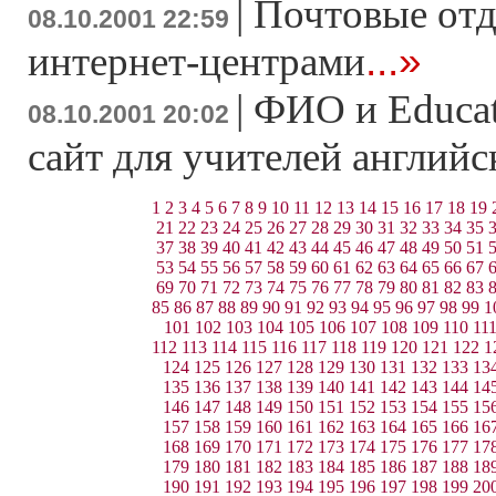
|
Почтовые отд
08.10.2001 22:59
...»
интернет-центрами
|
ФИО и Educati
08.10.2001 20:02
сайт для учителей английс
1
2
3
4
5
6
7
8
9
10
11
12
13
14
15
16
17
18
19
21
22
23
24
25
26
27
28
29
30
31
32
33
34
35
37
38
39
40
41
42
43
44
45
46
47
48
49
50
51
53
54
55
56
57
58
59
60
61
62
63
64
65
66
67
69
70
71
72
73
74
75
76
77
78
79
80
81
82
83
85
86
87
88
89
90
91
92
93
94
95
96
97
98
99
1
101
102
103
104
105
106
107
108
109
110
11
112
113
114
115
116
117
118
119
120
121
122
1
124
125
126
127
128
129
130
131
132
133
13
135
136
137
138
139
140
141
142
143
144
14
146
147
148
149
150
151
152
153
154
155
15
157
158
159
160
161
162
163
164
165
166
16
168
169
170
171
172
173
174
175
176
177
17
179
180
181
182
183
184
185
186
187
188
18
190
191
192
193
194
195
196
197
198
199
20