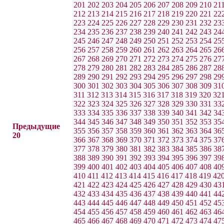
201
202
203
204
205
206
207
208
209
210
21
212
213
214
215
216
217
218
219
220
221
22
223
224
225
226
227
228
229
230
231
232
23
234
235
236
237
238
239
240
241
242
243
24
245
246
247
248
249
250
251
252
253
254
25
256
257
258
259
260
261
262
263
264
265
26
267
268
269
270
271
272
273
274
275
276
27
278
279
280
281
282
283
284
285
286
287
28
289
290
291
292
293
294
295
296
297
298
29
300
301
302
303
304
305
306
307
308
309
31
311
312
313
314
315
316
317
318
319
320
32
322
323
324
325
326
327
328
329
330
331
33
333
334
335
336
337
338
339
340
341
342
34
344
345
346
347
348
349
350
351
352
353
35
Предыдущие
355
356
357
358
359
360
361
362
363
364
36
20
366
367
368
369
370
371
372
373
374
375
37
377
378
379
380
381
382
383
384
385
386
38
388
389
390
391
392
393
394
395
396
397
39
399
400
401
402
403
404
405
406
407
408
40
410
411
412
413
414
415
416
417
418
419
42
421
422
423
424
425
426
427
428
429
430
43
432
433
434
435
436
437
438
439
440
441
44
443
444
445
446
447
448
449
450
451
452
45
454
455
456
457
458
459
460
461
462
463
46
465
466
467
468
469
470
471
472
473
474
47