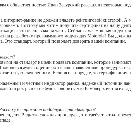
зям с общественностью Иван Засурский рассказал некоторые под
 на интернет-рынке не должен владеть рейтинговой системой. А м
асовками. Поэтому мы хотим получить сертификат на нашу деят
кация - это очень важная часть. Сейчас самая мощная индустрия 
каз на разработку программного модуля для Motorola? Вы должн
ла. Это стандарт, который позволяет доверять вашей компании.
являет?
 Первыми на стандарт начали подавать компании, которые занима
Проводится аудит, оцениваются ваши заявленные процедуры, нас
ответствуют заявленным. Если все в порядке, то сертификация 
то надежный и честный индикатор рынка, надежный источник данн
ждый игрок рынка не будет говорить, что Рамблер хочет всех зада
в России уже проходил подобную сертификацию?
цендент. Ведь это сложная процедура, это требует затрат времен
ападе.