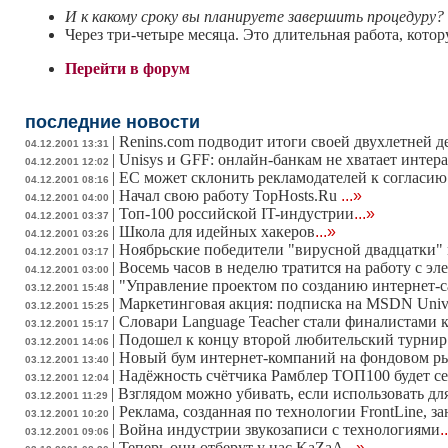
И к какому сроку вы планируете завершить процедуру?
Через три-четыре месяца. Это длительная работа, котор
Перейти в форум
последние новости
|
Renins.com подводит итоги своей двухлетней д
04.12.2001 13:31
|
Unisys и GFF: онлайн-банкам не хватает интер
04.12.2001 12:02
|
ЕС может склонить рекламодателей к согласию
04.12.2001 08:16
|
Начал свою работу TopHosts.Ru
...»
04.12.2001 04:00
|
Топ-100 российской IT-индустрии
...»
04.12.2001 03:37
|
Школа для идейных хакеров
...»
04.12.2001 03:26
|
Ноябрьские победители "вирусной двадцатки" 
04.12.2001 03:17
|
Восемь часов в неделю тратится на работу с э
04.12.2001 03:00
|
"Управление проектом по созданию интернет-с
03.12.2001 15:48
|
Маркетинговая акция: подписка на MSDN Unive
03.12.2001 15:25
|
Словари Language Teacher стали финалистами к
03.12.2001 15:17
|
Подошел к концу второй любительский турнир
03.12.2001 14:06
|
Новый бум интернет-компаний на фондовом р
03.12.2001 13:40
|
Надёжность счётчика Рамблер ТОП100 будет с
03.12.2001 12:04
|
Взглядом можно убивать, если использовать для 
03.12.2001 11:29
|
Реклама, созданная по технологии FrontLine,
03.12.2001 10:20
|
Война индустрии звукозаписи с технологиями
.
03.12.2001 09:06
|
Теперь они отберут у нас KaZaA
...»