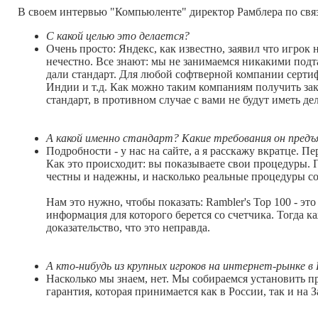
В своем интервью "Компьюленте" директор Рамблера по свя
С какой целью это делается?
Очень просто: Яндекс, как известно, заявил что игрок
нечестно. Все знают: мы не занимаемся никакими подт
дали стандарт. Для любой софтверной компании сертифи
Индии и т.д. Как можно таким компаниям получить за
стандарт, в противном случае с вами не будут иметь де
А какой именно стандарт? Какие требования он предъ
Подробности - у нас на сайте, а я расскажу вкратце.
Как это происходит: вы показываете свои процедуры. 
честны и надежны, и насколько реальные процедуры со
Нам это нужно, чтобы показать: Rambler's Top 100 - э
информация для которого берется со счетчика. Тогда ка
доказательство, что это неправда.
А кто-нибудь из крупных игроков на интернет-рынке 
Насколько мы знаем, нет. Мы собираемся установить пре
гарантия, которая принимается как в России, так и на З