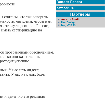
Галерея Попова
робности.
Каталог I2R
Партнеры
ы считаем, что так говорить
Amicus Studio
ельность, мы хотим, чтобы нам
NunDesign
- это аутсорсинг - в России,
MegaTIS.Ru
ы иметь сертификацию на
ются программным обеспечением.
колько они качественны,
проходит успешно.
ых. У нас есть индекс,
вить. У нас на руках будет
и и денег, но это реальная