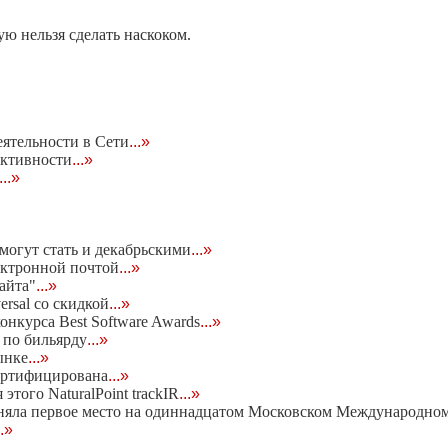
ую нельзя сделать наскоком.
еятельности в Сети
...»
активности
...»
...»
могут стать и декабрьскими
...»
лектронной почтой
...»
айта"
...»
rsal со скидкой
...»
онкурса Best Software Awards
...»
 по бильярду
...»
ынке
...»
ертифицирована
...»
этого NaturalPoint trackIR
...»
 заняла первое место на одиннадцатом Московском Международн
..»