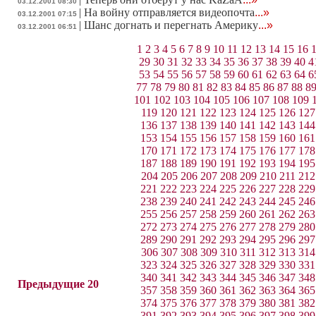
03.12.2001 08:30
|
На войну отправляется видеопочта
...»
03.12.2001 07:15
|
Шанс догнать и перегнать Америку
...»
03.12.2001 06:51
1
2
3
4
5
6
7
8
9
10
11
12
13
14
15
16
29
30
31
32
33
34
35
36
37
38
39
40
4
53
54
55
56
57
58
59
60
61
62
63
64
6
77
78
79
80
81
82
83
84
85
86
87
88
8
101
102
103
104
105
106
107
108
109
119
120
121
122
123
124
125
126
127
136
137
138
139
140
141
142
143
144
153
154
155
156
157
158
159
160
161
170
171
172
173
174
175
176
177
178
187
188
189
190
191
192
193
194
195
204
205
206
207
208
209
210
211
212
221
222
223
224
225
226
227
228
229
238
239
240
241
242
243
244
245
246
255
256
257
258
259
260
261
262
263
272
273
274
275
276
277
278
279
280
289
290
291
292
293
294
295
296
297
306
307
308
309
310
311
312
313
314
323
324
325
326
327
328
329
330
331
340
341
342
343
344
345
346
347
348
Предыдущие 20
357
358
359
360
361
362
363
364
365
374
375
376
377
378
379
380
381
382
391
392
393
394
395
396
397
398
399