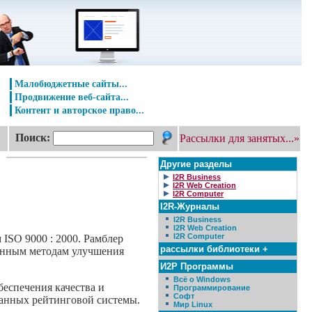
Малобюджетные сайты...
Продвижение веб-сайта...
Контент и авторское право...
Поиск:
Рассылки для занятых...»
Другие разделы
I2R Business
I2R Web Creation
I2R Computer
I2R-Журналы
I2R Business
I2R Web Creation
I2R Computer
ISO 9000 : 2000. Рамблер
рассылки библиотеки +
менным методам улучшения
И2Р Программы
Всё о Windows
беспечения качества и
Программирование
Софт
данных рейтинговой системы.
Мир Linux