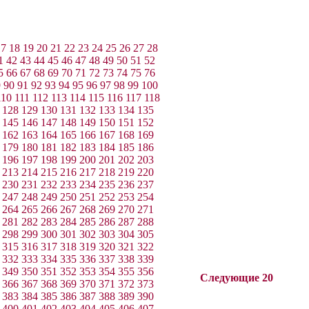
17
18
19
20
21
22
23
24
25
26
27
28
1
42
43
44
45
46
47
48
49
50
51
52
5
66
67
68
69
70
71
72
73
74
75
76
9
90
91
92
93
94
95
96
97
98
99
100
110
111
112
113
114
115
116
117
118
128
129
130
131
132
133
134
135
145
146
147
148
149
150
151
152
162
163
164
165
166
167
168
169
179
180
181
182
183
184
185
186
196
197
198
199
200
201
202
203
213
214
215
216
217
218
219
220
230
231
232
233
234
235
236
237
247
248
249
250
251
252
253
254
264
265
266
267
268
269
270
271
281
282
283
284
285
286
287
288
298
299
300
301
302
303
304
305
315
316
317
318
319
320
321
322
332
333
334
335
336
337
338
339
349
350
351
352
353
354
355
356
Следующие 20
366
367
368
369
370
371
372
373
383
384
385
386
387
388
389
390
400
401
402
403
404
405
406
407