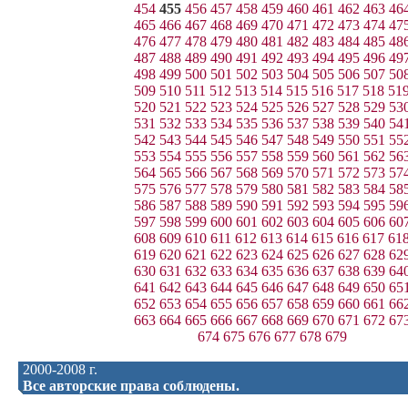
454
455
456
457
458
459
460
461
462
463
46
465
466
467
468
469
470
471
472
473
474
47
476
477
478
479
480
481
482
483
484
485
48
487
488
489
490
491
492
493
494
495
496
49
498
499
500
501
502
503
504
505
506
507
50
509
510
511
512
513
514
515
516
517
518
51
520
521
522
523
524
525
526
527
528
529
53
531
532
533
534
535
536
537
538
539
540
54
542
543
544
545
546
547
548
549
550
551
55
553
554
555
556
557
558
559
560
561
562
56
564
565
566
567
568
569
570
571
572
573
57
575
576
577
578
579
580
581
582
583
584
58
586
587
588
589
590
591
592
593
594
595
59
597
598
599
600
601
602
603
604
605
606
60
608
609
610
611
612
613
614
615
616
617
61
619
620
621
622
623
624
625
626
627
628
62
630
631
632
633
634
635
636
637
638
639
64
641
642
643
644
645
646
647
648
649
650
65
652
653
654
655
656
657
658
659
660
661
66
663
664
665
666
667
668
669
670
671
672
67
674
675
676
677
678
679
2000-2008 г.
Все авторские права соблюдены.