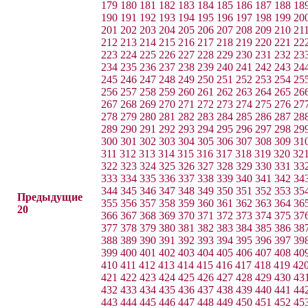
179
180
181
182
183
184
185
186
187
188
18
190
191
192
193
194
195
196
197
198
199
20
201
202
203
204
205
206
207
208
209
210
21
212
213
214
215
216
217
218
219
220
221
22
223
224
225
226
227
228
229
230
231
232
23
234
235
236
237
238
239
240
241
242
243
24
245
246
247
248
249
250
251
252
253
254
25
256
257
258
259
260
261
262
263
264
265
26
267
268
269
270
271
272
273
274
275
276
27
278
279
280
281
282
283
284
285
286
287
28
289
290
291
292
293
294
295
296
297
298
29
300
301
302
303
304
305
306
307
308
309
31
311
312
313
314
315
316
317
318
319
320
32
322
323
324
325
326
327
328
329
330
331
33
333
334
335
336
337
338
339
340
341
342
34
344
345
346
347
348
349
350
351
352
353
35
Предыдущие
355
356
357
358
359
360
361
362
363
364
36
20
366
367
368
369
370
371
372
373
374
375
37
377
378
379
380
381
382
383
384
385
386
38
388
389
390
391
392
393
394
395
396
397
39
399
400
401
402
403
404
405
406
407
408
40
410
411
412
413
414
415
416
417
418
419
42
421
422
423
424
425
426
427
428
429
430
43
432
433
434
435
436
437
438
439
440
441
44
443
444
445
446
447
448
449
450
451
452
45