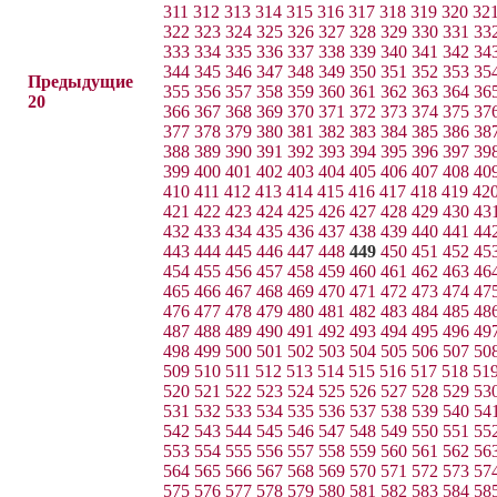
311
312
313
314
315
316
317
318
319
320
32
322
323
324
325
326
327
328
329
330
331
33
333
334
335
336
337
338
339
340
341
342
34
344
345
346
347
348
349
350
351
352
353
35
Предыдущие
355
356
357
358
359
360
361
362
363
364
36
20
366
367
368
369
370
371
372
373
374
375
37
377
378
379
380
381
382
383
384
385
386
38
388
389
390
391
392
393
394
395
396
397
39
399
400
401
402
403
404
405
406
407
408
40
410
411
412
413
414
415
416
417
418
419
42
421
422
423
424
425
426
427
428
429
430
43
432
433
434
435
436
437
438
439
440
441
44
443
444
445
446
447
448
449
450
451
452
45
454
455
456
457
458
459
460
461
462
463
46
465
466
467
468
469
470
471
472
473
474
47
476
477
478
479
480
481
482
483
484
485
48
487
488
489
490
491
492
493
494
495
496
49
498
499
500
501
502
503
504
505
506
507
50
509
510
511
512
513
514
515
516
517
518
51
520
521
522
523
524
525
526
527
528
529
53
531
532
533
534
535
536
537
538
539
540
54
542
543
544
545
546
547
548
549
550
551
55
553
554
555
556
557
558
559
560
561
562
56
564
565
566
567
568
569
570
571
572
573
57
575
576
577
578
579
580
581
582
583
584
58