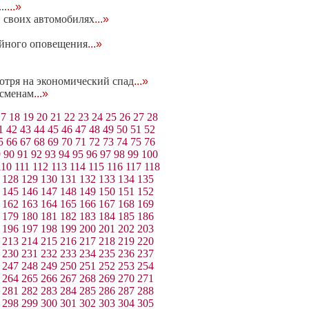
..
...»
в своих автомобилях
...»
айного оповещения
...»
отря на экономический спад
...»
тсменам
...»
17
18
19
20
21
22
23
24
25
26
27
28
1
42
43
44
45
46
47
48
49
50
51
52
5
66
67
68
69
70
71
72
73
74
75
76
9
90
91
92
93
94
95
96
97
98
99
100
110
111
112
113
114
115
116
117
118
128
129
130
131
132
133
134
135
145
146
147
148
149
150
151
152
162
163
164
165
166
167
168
169
179
180
181
182
183
184
185
186
196
197
198
199
200
201
202
203
213
214
215
216
217
218
219
220
230
231
232
233
234
235
236
237
247
248
249
250
251
252
253
254
264
265
266
267
268
269
270
271
281
282
283
284
285
286
287
288
298
299
300
301
302
303
304
305