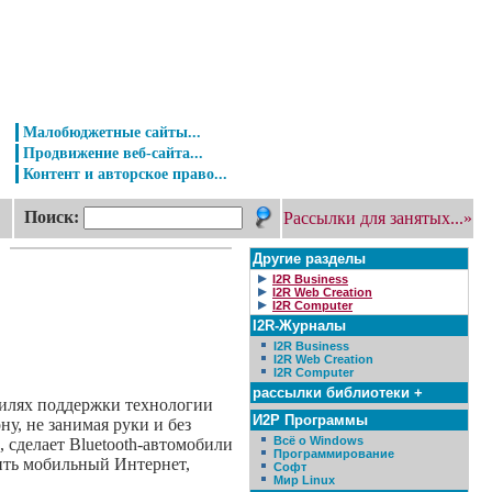
Малобюджетные сайты...
Продвижение веб-сайта...
Контент и авторское право...
Поиск:
Рассылки для занятых...»
Другие разделы
I2R Business
I2R Web Creation
I2R Computer
I2R-Журналы
I2R Business
I2R Web Creation
I2R Computer
рассылки библиотеки +
билях поддержки технологии
И2Р Программы
у, не занимая руки и без
Всё о Windows
 сделает Bluetooth-автомобили
Программирование
тить мобильный Интернет,
Софт
Мир Linux