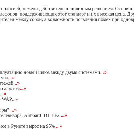
 технологией, нежели действительно полезным решением. Основно
телефонов, поддерживающих этот стандарт и их высокая цена. Др
ителей между собой, а возможность появления помех при одновр
ксплуатацию новый шлюз между двумя системами
...»
кунд
...»
атежей
...»
и салютом
...»
...»
ию WAP
...»
игры"
...»
елевизора, Airboard IDT-LF2
...»
rce в Рунете вырос на 95%
...»