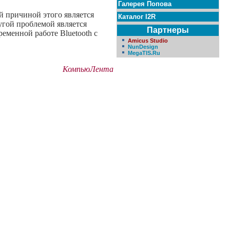
Галерея Попова
й причиной этого является
Каталог I2R
угой проблемой является
Партнеры
еменной работе Bluetooth с
Amicus Studio
NunDesign
MegaTIS.Ru
КомпьюЛента