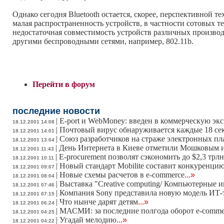
Однако сегодня Bluetooth остается, скорее, перспективной
малая распространенность устройств, в частности сотовых 
недостаточная совместимость устройств различных производ
другими беспроводными сетями, например, 802.11b.
Перейти в форум
последние новости
|
E-port и WebMoney: введeн в коммерческую э
18.12.2001 14:08
|
Почтовый вирус обнаруживается каждые 18 се
18.12.2001 14:01
|
Союз разработчиков на страже электронных пл
18.12.2001 13:04
|
День Интернета в Киеве отметили Мошковым 
18.12.2001 11:43
|
E-procurement позволят сэкономить до $2,3 трлн
18.12.2001 10:11
|
Новый стандарт Mobilite составит конкуренц
18.12.2001 09:07
|
Новые схемы расчетов в e-commerce
...»
18.12.2001 08:04
|
Выставка "Creative computing/ Компьютерные 
18.12.2001 07:46
|
Компания Sony представила новую модель ИТ-т
18.12.2001 07:15
|
Что нынче дарят детям
...»
18.12.2001 06:24
|
МАСМИ: за последние полгода оборот e-comme
18.12.2001 04:25
|
Угадай мелодию
...»
18.12.2001 04:22