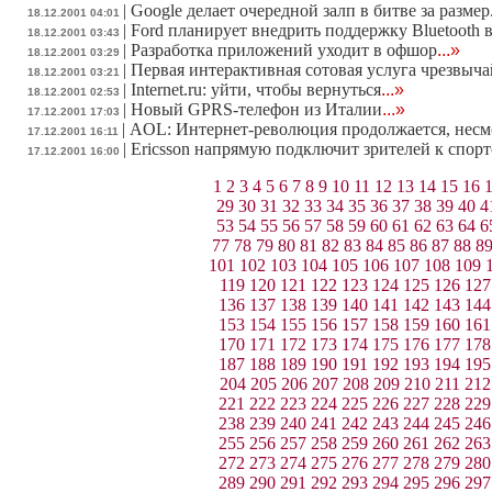
|
Google делает очередной залп в битве за размер.
18.12.2001 04:01
|
Ford планирует внедрить поддержку Bluetooth 
18.12.2001 03:43
|
Разработка приложений уходит в офшор
...»
18.12.2001 03:29
|
Первая интерактивная сотовая услуга чрезвыч
18.12.2001 03:21
|
Internet.ru: уйти, чтобы вернуться
...»
18.12.2001 02:53
|
Новый GPRS-телефон из Италии
...»
17.12.2001 17:03
|
AOL: Интернет-революция продолжается, несм
17.12.2001 16:11
|
Ericsson напрямую подключит зрителей к спор
17.12.2001 16:00
1
2
3
4
5
6
7
8
9
10
11
12
13
14
15
16
29
30
31
32
33
34
35
36
37
38
39
40
4
53
54
55
56
57
58
59
60
61
62
63
64
6
77
78
79
80
81
82
83
84
85
86
87
88
8
101
102
103
104
105
106
107
108
109
119
120
121
122
123
124
125
126
127
136
137
138
139
140
141
142
143
144
153
154
155
156
157
158
159
160
161
170
171
172
173
174
175
176
177
178
187
188
189
190
191
192
193
194
195
204
205
206
207
208
209
210
211
212
221
222
223
224
225
226
227
228
229
238
239
240
241
242
243
244
245
246
255
256
257
258
259
260
261
262
263
272
273
274
275
276
277
278
279
280
289
290
291
292
293
294
295
296
297