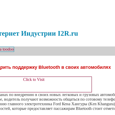
ернет Индустрии I2R.ru
дрить поддержку Bluetooth в своих автомобилях
анах по внедрению в своих новых легковых и грузовых автомо
ое, водитель получают возможность общаться по сотовому телефон
ю главного электротехника Ford Кена Хангуры (Ken Khangura),
стей, которые предоставляет пассажирам Bluetooth стоит отме