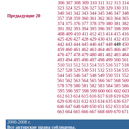
306
307
308
309
310
311
312
313
314
323
324
325
326
327
328
329
330
331
340
341
342
343
344
345
346
347
348
Предыдущие 20
357
358
359
360
361
362
363
364
365
374
375
376
377
378
379
380
381
382
391
392
393
394
395
396
397
398
399
408
409
410
411
412
413
414
415
416
425
426
427
428
429
430
431
432
433
442
443
444
445
446
447
448
449
450
459
460
461
462
463
464
465
466
467
476
477
478
479
480
481
482
483
484
493
494
495
496
497
498
499
500
501
510
511
512
513
514
515
516
517
518
527
528
529
530
531
532
533
534
535
544
545
546
547
548
549
550
551
552
561
562
563
564
565
566
567
568
569
578
579
580
581
582
583
584
585
586
595
596
597
598
599
600
601
602
603
612
613
614
615
616
617
618
619
620
629
630
631
632
633
634
635
636
637
646
647
648
649
650
651
652
653
654
663
664
665
666
667
668
669
670
671
2000-2008 г.
Все авторские права соблюдены.