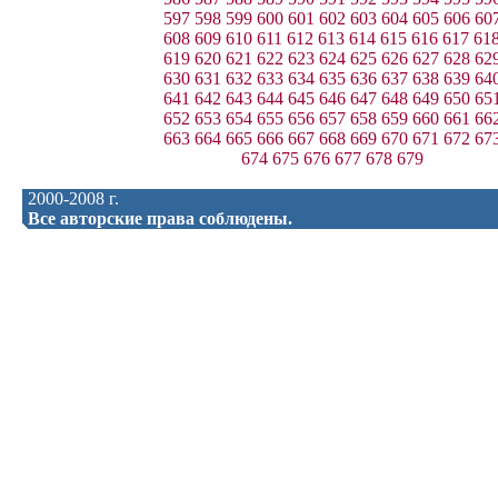
597
598
599
600
601
602
603
604
605
606
60
608
609
610
611
612
613
614
615
616
617
61
619
620
621
622
623
624
625
626
627
628
62
630
631
632
633
634
635
636
637
638
639
64
641
642
643
644
645
646
647
648
649
650
65
652
653
654
655
656
657
658
659
660
661
66
663
664
665
666
667
668
669
670
671
672
67
674
675
676
677
678
679
2000-2008 г.
Все авторские права соблюдены.