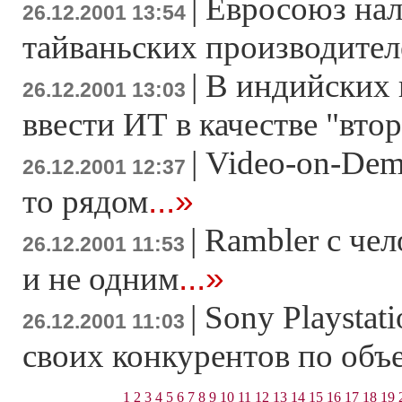
|
Евросоюз нал
26.12.2001 13:54
тайваньских производите
|
В индийских 
26.12.2001 13:03
ввести ИТ в качестве "вто
|
Video-on-Dem
26.12.2001 12:37
...»
то рядом
|
Rambler с чел
26.12.2001 11:53
...»
и не одним
|
Sony Playstat
26.12.2001 11:03
своих конкурентов по объ
1
2
3
4
5
6
7
8
9
10
11
12
13
14
15
16
17
18
19