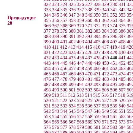
322
323
324
325
326
327
328
329
330
331
33
333
334
335
336
337
338
339
340
341
342
34
344
345
346
347
348
349
350
351
352
353
35
Предыдущие
355
356
357
358
359
360
361
362
363
364
36
20
366
367
368
369
370
371
372
373
374
375
37
377
378
379
380
381
382
383
384
385
386
38
388
389
390
391
392
393
394
395
396
397
39
399
400
401
402
403
404
405
406
407
408
40
410
411
412
413
414
415
416
417
418
419
42
421
422
423
424
425
426
427
428
429
430
43
432
433
434
435
436
437
438
439
440
441
44
443
444
445
446
447
448
449
450
451
452
45
454
455
456
457
458
459
460
461
462
463
46
465
466
467
468
469
470
471
472
473
474
47
476
477
478
479
480
481
482
483
484
485
48
487
488
489
490
491
492
493
494
495
496
49
498
499
500
501
502
503
504
505
506
507
50
509
510
511
512
513
514
515
516
517
518
51
520
521
522
523
524
525
526
527
528
529
53
531
532
533
534
535
536
537
538
539
540
54
542
543
544
545
546
547
548
549
550
551
55
553
554
555
556
557
558
559
560
561
562
56
564
565
566
567
568
569
570
571
572
573
57
575
576
577
578
579
580
581
582
583
584
58
586
587
588
589
590
591
592
593
594
595
59