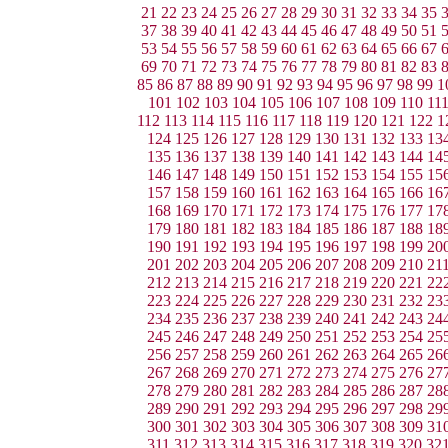
21
22
23
24
25
26
27
28
29
30
31
32
33
34
35
37
38
39
40
41
42
43
44
45
46
47
48
49
50
51
53
54
55
56
57
58
59
60
61
62
63
64
65
66
67
69
70
71
72
73
74
75
76
77
78
79
80
81
82
83
85
86
87
88
89
90
91
92
93
94
95
96
97
98
99
1
101
102
103
104
105
106
107
108
109
110
11
112
113
114
115
116
117
118
119
120
121
122
1
124
125
126
127
128
129
130
131
132
133
13
135
136
137
138
139
140
141
142
143
144
14
146
147
148
149
150
151
152
153
154
155
15
157
158
159
160
161
162
163
164
165
166
16
168
169
170
171
172
173
174
175
176
177
17
179
180
181
182
183
184
185
186
187
188
18
190
191
192
193
194
195
196
197
198
199
20
201
202
203
204
205
206
207
208
209
210
21
212
213
214
215
216
217
218
219
220
221
22
223
224
225
226
227
228
229
230
231
232
23
234
235
236
237
238
239
240
241
242
243
24
245
246
247
248
249
250
251
252
253
254
25
256
257
258
259
260
261
262
263
264
265
26
267
268
269
270
271
272
273
274
275
276
27
278
279
280
281
282
283
284
285
286
287
28
289
290
291
292
293
294
295
296
297
298
29
300
301
302
303
304
305
306
307
308
309
31
311
312
313
314
315
316
317
318
319
320
32