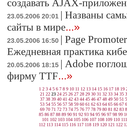
создавать AJAX-приложени
|
Названы сам
23.05.2006 20:01
...»
сайты в мире
|
Page Promote
23.05.2006 16:50
Ежедневная практика киб
|
Adobe погло
20.05.2006 18:15
...»
фирму TTF
1
2
3
4
5
6
7
8
9
10
11
12
13
14
15
16
17
18
19
21
22
23
24
25
26
27
28
29
30
31
32
33
34
35
37
38
39
40
41
42
43
44
45
46
47
48
49
50
51
53
54
55
56
57
58
59
60
61
62
63
64
65
66
67
69
70
71
72
73
74
75
76
77
78
79
80
81
82
83
85
86
87
88
89
90
91
92
93
94
95
96
97
98
99
1
101
102
103
104
105
106
107
108
109
110
11
112
113
114
115
116
117
118
119
120
121
122
1