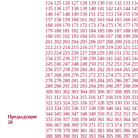
124
125
126
127
128
129
130
131
132
133
13
135
136
137
138
139
140
141
142
143
144
14
146
147
148
149
150
151
152
153
154
155
15
157
158
159
160
161
162
163
164
165
166
16
168
169
170
171
172
173
174
175
176
177
17
179
180
181
182
183
184
185
186
187
188
18
190
191
192
193
194
195
196
197
198
199
20
201
202
203
204
205
206
207
208
209
210
21
212
213
214
215
216
217
218
219
220
221
22
223
224
225
226
227
228
229
230
231
232
23
234
235
236
237
238
239
240
241
242
243
24
245
246
247
248
249
250
251
252
253
254
25
256
257
258
259
260
261
262
263
264
265
26
267
268
269
270
271
272
273
274
275
276
27
278
279
280
281
282
283
284
285
286
287
28
289
290
291
292
293
294
295
296
297
298
29
300
301
302
303
304
305
306
307
308
309
31
311
312
313
314
315
316
317
318
319
320
32
322
323
324
325
326
327
328
329
330
331
33
333
334
335
336
337
338
339
340
341
342
34
344
345
346
347
348
349
350
351
352
353
35
Предыдущие
355
356
357
358
359
360
361
362
363
364
36
20
366
367
368
369
370
371
372
373
374
375
37
377
378
379
380
381
382
383
384
385
386
38
388
389
390
391
392
393
394
395
396
397
39