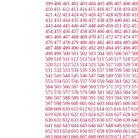
399
400
401
402
403
404
405
406
407
408
40
410
411
412
413
414
415
416
417
418
419
42
421
422
423
424
425
426
427
428
429
430
43
432
433
434
435
436
437
438
439
440
441
44
443
444
445
446
447
448
449
450
451
452
45
454
455
456
457
458
459
460
461
462
463
46
465
466
467
468
469
470
471
472
473
474
47
476
477
478
479
480
481
482
483
484
485
48
487
488
489
490
491
492
493
494
495
496
49
498
499
500
501
502
503
504
505
506
507
50
509
510
511
512
513
514
515
516
517
518
51
520
521
522
523
524
525
526
527
528
529
53
531
532
533
534
535
536
537
538
539
540
54
542
543
544
545
546
547
548
549
550
551
55
553
554
555
556
557
558
559
560
561
562
56
564
565
566
567
568
569
570
571
572
573
57
575
576
577
578
579
580
581
582
583
584
58
586
587
588
589
590
591
592
593
594
595
59
597
598
599
600
601
602
603
604
605
606
60
608
609
610
611
612
613
614
615
616
617
61
619
620
621
622
623
624
625
626
627
628
62
630
631
632
633
634
635
636
637
638
639
64
641
642
643
644
645
646
647
648
649
650
65
652
653
654
655
656
657
658
659
660
661
66
663
664
665
666
667
668
669
670
671
672
67