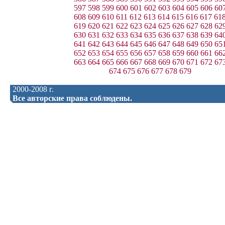
597
598
599
600
601
602
603
604
605
606
60
608
609
610
611
612
613
614
615
616
617
61
619
620
621
622
623
624
625
626
627
628
62
630
631
632
633
634
635
636
637
638
639
64
641
642
643
644
645
646
647
648
649
650
65
652
653
654
655
656
657
658
659
660
661
66
663
664
665
666
667
668
669
670
671
672
67
674
675
676
677
678
679
2000-2008 г.
Все авторские права соблюдены.