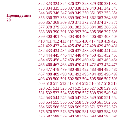
322
323
324
325
326
327
328
329
330
331
33
333
334
335
336
337
338
339
340
341
342
34
344
345
346
347
348
349
350
351
352
353
35
Предыдущие
355
356
357
358
359
360
361
362
363
364
36
20
366
367
368
369
370
371
372
373
374
375
37
377
378
379
380
381
382
383
384
385
386
38
388
389
390
391
392
393
394
395
396
397
39
399
400
401
402
403
404
405
406
407
408
40
410
411
412
413
414
415
416
417
418
419
42
421
422
423
424
425
426
427
428
429
430
43
432
433
434
435
436
437
438
439
440
441
44
443
444
445
446
447
448
449
450
451
452
45
454
455
456
457
458
459
460
461
462
463
46
465
466
467
468
469
470
471
472
473
474
47
476
477
478
479
480
481
482
483
484
485
48
487
488
489
490
491
492
493
494
495
496
49
498
499
500
501
502
503
504
505
506
507
50
509
510
511
512
513
514
515
516
517
518
51
520
521
522
523
524
525
526
527
528
529
53
531
532
533
534
535
536
537
538
539
540
54
542
543
544
545
546
547
548
549
550
551
55
553
554
555
556
557
558
559
560
561
562
56
564
565
566
567
568
569
570
571
572
573
57
575
576
577
578
579
580
581
582
583
584
58
586
587
588
589
590
591
592
593
594
595
59