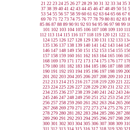
21
22
23
24
25
26
27
28
29
30
31
32
33
34
35
37
38
39
40
41
42
43
44
45
46
47
48
49
50
51
53
54
55
56
57
58
59
60
61
62
63
64
65
66
67
69
70
71
72
73
74
75
76
77
78
79
80
81
82
83
85
86
87
88
89
90
91
92
93
94
95
96
97
98
99
1
101
102
103
104
105
106
107
108
109
110
11
112
113
114
115
116
117
118
119
120
121
122
1
124
125
126
127
128
129
130
131
132
133
13
135
136
137
138
139
140
141
142
143
144
14
146
147
148
149
150
151
152
153
154
155
15
157
158
159
160
161
162
163
164
165
166
16
168
169
170
171
172
173
174
175
176
177
17
179
180
181
182
183
184
185
186
187
188
18
190
191
192
193
194
195
196
197
198
199
20
201
202
203
204
205
206
207
208
209
210
21
212
213
214
215
216
217
218
219
220
221
22
223
224
225
226
227
228
229
230
231
232
23
234
235
236
237
238
239
240
241
242
243
24
245
246
247
248
249
250
251
252
253
254
25
256
257
258
259
260
261
262
263
264
265
26
267
268
269
270
271
272
273
274
275
276
27
278
279
280
281
282
283
284
285
286
287
28
289
290
291
292
293
294
295
296
297
298
29
300
301
302
303
304
305
306
307
308
309
31
311
312
313
314
315
316
317
318
319
320
32