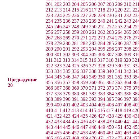
201
202
203
204
205
206
207
208
209
210
21
212
213
214
215
216
217
218
219
220
221
22
223
224
225
226
227
228
229
230
231
232
23
234
235
236
237
238
239
240
241
242
243
24
245
246
247
248
249
250
251
252
253
254
25
256
257
258
259
260
261
262
263
264
265
26
267
268
269
270
271
272
273
274
275
276
27
278
279
280
281
282
283
284
285
286
287
28
289
290
291
292
293
294
295
296
297
298
29
300
301
302
303
304
305
306
307
308
309
31
311
312
313
314
315
316
317
318
319
320
32
322
323
324
325
326
327
328
329
330
331
33
333
334
335
336
337
338
339
340
341
342
34
344
345
346
347
348
349
350
351
352
353
35
Предыдущие
355
356
357
358
359
360
361
362
363
364
36
20
366
367
368
369
370
371
372
373
374
375
37
377
378
379
380
381
382
383
384
385
386
38
388
389
390
391
392
393
394
395
396
397
39
399
400
401
402
403
404
405
406
407
408
40
410
411
412
413
414
415
416
417
418
419
42
421
422
423
424
425
426
427
428
429
430
43
432
433
434
435
436
437
438
439
440
441
44
443
444
445
446
447
448
449
450
451
452
45
454
455
456
457
458
459
460
461
462
463
46
465
466
467
468
469
470
471
472
473
474
47