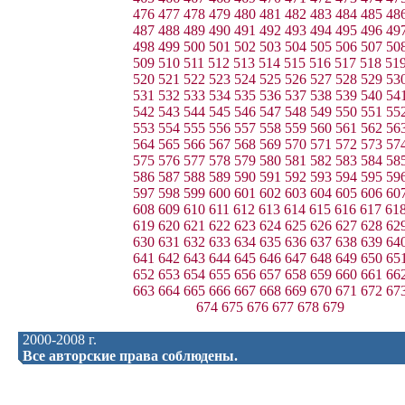
476
477
478
479
480
481
482
483
484
485
48
487
488
489
490
491
492
493
494
495
496
49
498
499
500
501
502
503
504
505
506
507
50
509
510
511
512
513
514
515
516
517
518
51
520
521
522
523
524
525
526
527
528
529
53
531
532
533
534
535
536
537
538
539
540
54
542
543
544
545
546
547
548
549
550
551
55
553
554
555
556
557
558
559
560
561
562
56
564
565
566
567
568
569
570
571
572
573
57
575
576
577
578
579
580
581
582
583
584
58
586
587
588
589
590
591
592
593
594
595
59
597
598
599
600
601
602
603
604
605
606
60
608
609
610
611
612
613
614
615
616
617
61
619
620
621
622
623
624
625
626
627
628
62
630
631
632
633
634
635
636
637
638
639
64
641
642
643
644
645
646
647
648
649
650
65
652
653
654
655
656
657
658
659
660
661
66
663
664
665
666
667
668
669
670
671
672
67
674
675
676
677
678
679
2000-2008 г.
Все авторские права соблюдены.