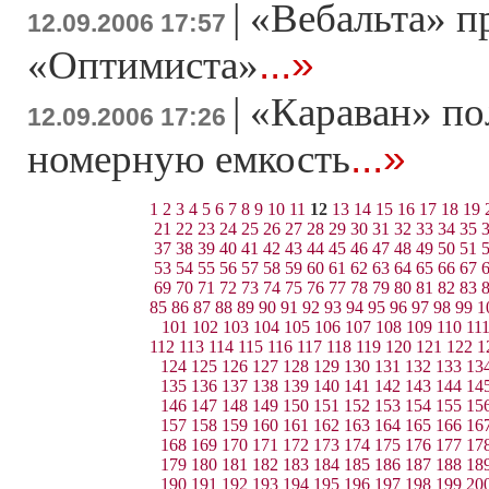
|
«Вебальта» п
12.09.2006 17:57
...»
«Оптимиста»
|
«Караван» по
12.09.2006 17:26
...»
номерную емкость
1
2
3
4
5
6
7
8
9
10
11
12
13
14
15
16
17
18
19
21
22
23
24
25
26
27
28
29
30
31
32
33
34
35
37
38
39
40
41
42
43
44
45
46
47
48
49
50
51
53
54
55
56
57
58
59
60
61
62
63
64
65
66
67
69
70
71
72
73
74
75
76
77
78
79
80
81
82
83
85
86
87
88
89
90
91
92
93
94
95
96
97
98
99
1
101
102
103
104
105
106
107
108
109
110
11
112
113
114
115
116
117
118
119
120
121
122
1
124
125
126
127
128
129
130
131
132
133
13
135
136
137
138
139
140
141
142
143
144
14
146
147
148
149
150
151
152
153
154
155
15
157
158
159
160
161
162
163
164
165
166
16
168
169
170
171
172
173
174
175
176
177
17
179
180
181
182
183
184
185
186
187
188
18
190
191
192
193
194
195
196
197
198
199
20