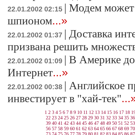
|
Модем может 
22.01.2002 02:15
...»
шпионом
|
Доставка инт
22.01.2002 01:37
призвана решить множест
|
В Америке д
22.01.2002 01:09
...»
Интернет
|
Английское п
22.01.2002 00:38
...
инвестирует в "хай-тек"
1
2
3
4
5
6
7
8
9
10
11
12
13
14
15
16
17
18
1
22
23
24
25
26
27
28
29
30
31
32
33
34
35
36
39
40
41
42
43
44
45
46
47
48
49
50
51
52
53
56
57
58
59
60
61
62
63
64
65
66
67
68
69
70
73
74
75
76
77
78
79
80
81
82
83
84
85
86
87