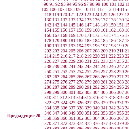
90
91
92
93
94
95
96
97
98
99
100
101
102
1
105
106
107
108
109
110
111
112
113
114
115
118
119
120
121
122
123
124
125
126
127
1
130
131
132
133
134
135
136
137
138
139
1
142
143
144
145
146
147
148
149
150
151
1
154
155
156
157
158
159
160
161
162
163
1
166
167
168
169
170
171
172
173
174
175
1
178
179
180
181
182
183
184
185
186
187
1
190
191
192
193
194
195
196
197
198
199
2
202
203
204
205
206
207
208
209
210
211
2
214
215
216
217
218
219
220
221
222
223
2
226
227
228
229
230
231
232
233
234
235
2
238
239
240
241
242
243
244
245
246
247
2
250
251
252
253
254
255
256
257
258
259
2
262
263
264
265
266
267
268
269
270
271
2
274
275
276
277
278
279
280
281
282
283
2
286
287
288
289
290
291
292
293
294
295
2
298
299
300
301
302
303
304
305
306
307
3
310
311
312
313
314
315
316
317
318
319
3
322
323
324
325
326
327
328
329
330
331
3
334
335
336
337
338
339
340
341
342
343
3
346
347
348
349
350
351
352
353
354
355
3
Предыдущие 20
358
359
360
361
362
363
364
365
366
367
3
370
371
372
373
374
375
376
377
378
379
3
382
383
384
385
386
387
388
389
390
391
3