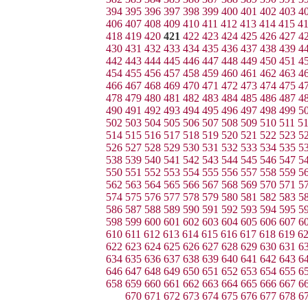
394
395
396
397
398
399
400
401
402
403
4
406
407
408
409
410
411
412
413
414
415
4
418
419
420
421
422
423
424
425
426
427
4
430
431
432
433
434
435
436
437
438
439
4
442
443
444
445
446
447
448
449
450
451
4
454
455
456
457
458
459
460
461
462
463
4
466
467
468
469
470
471
472
473
474
475
4
478
479
480
481
482
483
484
485
486
487
4
490
491
492
493
494
495
496
497
498
499
5
502
503
504
505
506
507
508
509
510
511
5
514
515
516
517
518
519
520
521
522
523
5
526
527
528
529
530
531
532
533
534
535
5
538
539
540
541
542
543
544
545
546
547
5
550
551
552
553
554
555
556
557
558
559
5
562
563
564
565
566
567
568
569
570
571
5
574
575
576
577
578
579
580
581
582
583
5
586
587
588
589
590
591
592
593
594
595
5
598
599
600
601
602
603
604
605
606
607
6
610
611
612
613
614
615
616
617
618
619
6
622
623
624
625
626
627
628
629
630
631
6
634
635
636
637
638
639
640
641
642
643
6
646
647
648
649
650
651
652
653
654
655
6
658
659
660
661
662
663
664
665
666
667
6
670
671
672
673
674
675
676
677
678
6