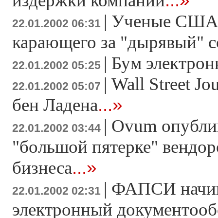
...»
издержки компаний
|
Ученые США т
22.01.2002 06:31
карающего за "дырявый" 
|
Бум электрон
22.01.2002 05:25
|
Wall Street J
22.01.2002 05:07
...»
бен Ладена
|
Ovum опублик
22.01.2002 03:44
"большой пятерке" вендор
...»
бизнеса
|
ФАПСИ начин
22.01.2002 02:31
электронный документоо