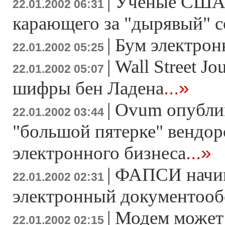
|
Ученые США т
22.01.2002 06:31
карающего за "дырявый" 
|
Бум электрон
22.01.2002 05:25
|
Wall Street Jo
22.01.2002 05:07
...»
шифры бен Ладена
|
Ovum опублик
22.01.2002 03:44
"большой пятерке" вендор
...»
электронного бизнеса
|
ФАПСИ начин
22.01.2002 02:31
электронный документоо
|
Модем может 
22.01.2002 02:15