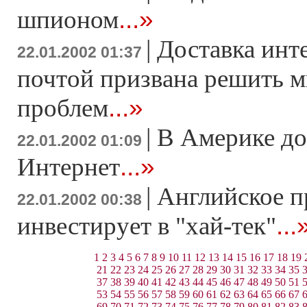
...»
шпионом
|
Доставка инт
22.01.2002 01:37
почтой призвана решить 
...»
проблем
|
В Америке д
22.01.2002 01:09
...»
Интернет
|
Английское п
22.01.2002 00:38
...
инвестирует в "хай-тек"
1
2
3
4
5
6
7
8
9
10
11
12
13
14
15
16
17
18
19
21
22
23
24
25
26
27
28
29
30
31
32
33
34
35
37
38
39
40
41
42
43
44
45
46
47
48
49
50
51
53
54
55
56
57
58
59
60
61
62
63
64
65
66
67
69
70
71
72
73
74
75
76
77
78
79
80
81
82
83