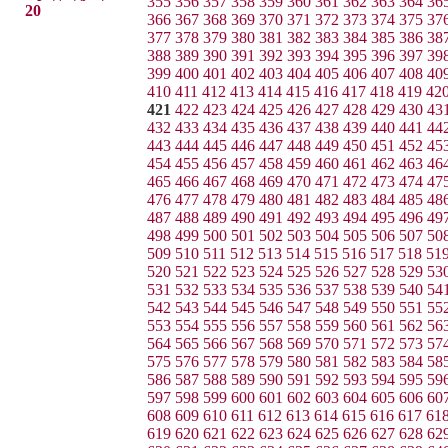
355
356
357
358
359
360
361
362
363
364
36
20
366
367
368
369
370
371
372
373
374
375
37
377
378
379
380
381
382
383
384
385
386
38
388
389
390
391
392
393
394
395
396
397
39
399
400
401
402
403
404
405
406
407
408
40
410
411
412
413
414
415
416
417
418
419
42
421
422
423
424
425
426
427
428
429
430
43
432
433
434
435
436
437
438
439
440
441
44
443
444
445
446
447
448
449
450
451
452
45
454
455
456
457
458
459
460
461
462
463
46
465
466
467
468
469
470
471
472
473
474
47
476
477
478
479
480
481
482
483
484
485
48
487
488
489
490
491
492
493
494
495
496
49
498
499
500
501
502
503
504
505
506
507
50
509
510
511
512
513
514
515
516
517
518
51
520
521
522
523
524
525
526
527
528
529
53
531
532
533
534
535
536
537
538
539
540
54
542
543
544
545
546
547
548
549
550
551
55
553
554
555
556
557
558
559
560
561
562
56
564
565
566
567
568
569
570
571
572
573
57
575
576
577
578
579
580
581
582
583
584
58
586
587
588
589
590
591
592
593
594
595
59
597
598
599
600
601
602
603
604
605
606
60
608
609
610
611
612
613
614
615
616
617
61
619
620
621
622
623
624
625
626
627
628
62