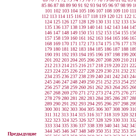
85
86
87
88
89
90
91
92
93
94
95
96
97
98
99
1
101
102
103
104
105
106
107
108
109
110
11
112
113
114
115
116
117
118
119
120
121
122
1
124
125
126
127
128
129
130
131
132
133
13
135
136
137
138
139
140
141
142
143
144
14
146
147
148
149
150
151
152
153
154
155
15
157
158
159
160
161
162
163
164
165
166
16
168
169
170
171
172
173
174
175
176
177
17
179
180
181
182
183
184
185
186
187
188
18
190
191
192
193
194
195
196
197
198
199
20
201
202
203
204
205
206
207
208
209
210
21
212
213
214
215
216
217
218
219
220
221
22
223
224
225
226
227
228
229
230
231
232
23
234
235
236
237
238
239
240
241
242
243
24
245
246
247
248
249
250
251
252
253
254
25
256
257
258
259
260
261
262
263
264
265
26
267
268
269
270
271
272
273
274
275
276
27
278
279
280
281
282
283
284
285
286
287
28
289
290
291
292
293
294
295
296
297
298
29
300
301
302
303
304
305
306
307
308
309
31
311
312
313
314
315
316
317
318
319
320
32
322
323
324
325
326
327
328
329
330
331
33
333
334
335
336
337
338
339
340
341
342
34
344
345
346
347
348
349
350
351
352
353
35
Предыдущие