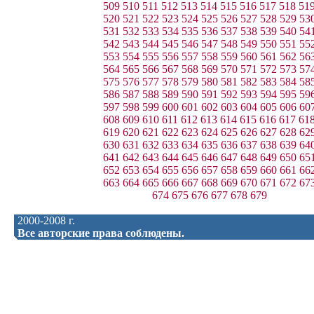
509
510
511
512
513
514
515
516
517
518
51
520
521
522
523
524
525
526
527
528
529
53
531
532
533
534
535
536
537
538
539
540
54
542
543
544
545
546
547
548
549
550
551
55
553
554
555
556
557
558
559
560
561
562
56
564
565
566
567
568
569
570
571
572
573
57
575
576
577
578
579
580
581
582
583
584
58
586
587
588
589
590
591
592
593
594
595
59
597
598
599
600
601
602
603
604
605
606
60
608
609
610
611
612
613
614
615
616
617
61
619
620
621
622
623
624
625
626
627
628
62
630
631
632
633
634
635
636
637
638
639
64
641
642
643
644
645
646
647
648
649
650
65
652
653
654
655
656
657
658
659
660
661
66
663
664
665
666
667
668
669
670
671
672
67
674
675
676
677
678
679
2000-2008 г.
Все авторские права соблюдены.