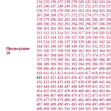
234
235
236
237
238
239
240
241
242
243
24
245
246
247
248
249
250
251
252
253
254
25
256
257
258
259
260
261
262
263
264
265
26
267
268
269
270
271
272
273
274
275
276
27
278
279
280
281
282
283
284
285
286
287
28
289
290
291
292
293
294
295
296
297
298
29
300
301
302
303
304
305
306
307
308
309
31
311
312
313
314
315
316
317
318
319
320
32
322
323
324
325
326
327
328
329
330
331
33
333
334
335
336
337
338
339
340
341
342
34
344
345
346
347
348
349
350
351
352
353
35
Предыдущие
355
356
357
358
359
360
361
362
363
364
36
20
366
367
368
369
370
371
372
373
374
375
37
377
378
379
380
381
382
383
384
385
386
38
388
389
390
391
392
393
394
395
396
397
39
399
400
401
402
403
404
405
406
407
408
40
410
411
412
413
414
415
416
417
418
419
42
421
422
423
424
425
426
427
428
429
430
43
432
433
434
435
436
437
438
439
440
441
44
443
444
445
446
447
448
449
450
451
452
45
454
455
456
457
458
459
460
461
462
463
46
465
466
467
468
469
470
471
472
473
474
47
476
477
478
479
480
481
482
483
484
485
48
487
488
489
490
491
492
493
494
495
496
49
498
499
500
501
502
503
504
505
506
507
50