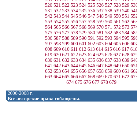
520
521
522
523
524
525
526
527
528
529
53
531
532
533
534
535
536
537
538
539
540
54
542
543
544
545
546
547
548
549
550
551
55
553
554
555
556
557
558
559
560
561
562
56
564
565
566
567
568
569
570
571
572
573
57
575
576
577
578
579
580
581
582
583
584
58
586
587
588
589
590
591
592
593
594
595
59
597
598
599
600
601
602
603
604
605
606
60
608
609
610
611
612
613
614
615
616
617
61
619
620
621
622
623
624
625
626
627
628
62
630
631
632
633
634
635
636
637
638
639
64
641
642
643
644
645
646
647
648
649
650
65
652
653
654
655
656
657
658
659
660
661
66
663
664
665
666
667
668
669
670
671
672
67
674
675
676
677
678
679
2000-2008 г.
Все авторские права соблюдены.