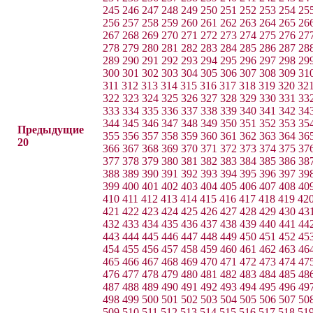
245
246
247
248
249
250
251
252
253
254
25
256
257
258
259
260
261
262
263
264
265
26
267
268
269
270
271
272
273
274
275
276
27
278
279
280
281
282
283
284
285
286
287
28
289
290
291
292
293
294
295
296
297
298
29
300
301
302
303
304
305
306
307
308
309
31
311
312
313
314
315
316
317
318
319
320
32
322
323
324
325
326
327
328
329
330
331
33
333
334
335
336
337
338
339
340
341
342
34
344
345
346
347
348
349
350
351
352
353
35
Предыдущие
355
356
357
358
359
360
361
362
363
364
36
20
366
367
368
369
370
371
372
373
374
375
37
377
378
379
380
381
382
383
384
385
386
38
388
389
390
391
392
393
394
395
396
397
39
399
400
401
402
403
404
405
406
407
408
40
410
411
412
413
414
415
416
417
418
419
42
421
422
423
424
425
426
427
428
429
430
43
432
433
434
435
436
437
438
439
440
441
44
443
444
445
446
447
448
449
450
451
452
45
454
455
456
457
458
459
460
461
462
463
46
465
466
467
468
469
470
471
472
473
474
47
476
477
478
479
480
481
482
483
484
485
48
487
488
489
490
491
492
493
494
495
496
49
498
499
500
501
502
503
504
505
506
507
50
509
510
511
512
513
514
515
516
517
518
51